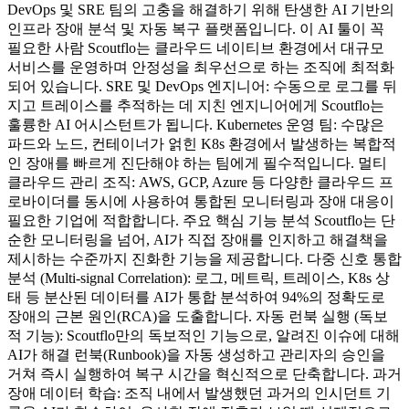
DevOps 및 SRE 팀의 고충을 해결하기 위해 탄생한 AI 기반의
인프라 장애 분석 및 자동 복구 플랫폼입니다. 이 AI 툴이 꼭
필요한 사람 Scoutflo는 클라우드 네이티브 환경에서 대규모
서비스를 운영하며 안정성을 최우선으로 하는 조직에 최적화
되어 있습니다. SRE 및 DevOps 엔지니어: 수동으로 로그를 뒤
지고 트레이스를 추적하는 데 지친 엔지니어에게 Scoutflo는
훌륭한 AI 어시스턴트가 됩니다. Kubernetes 운영 팀: 수많은
파드와 노드, 컨테이너가 얽힌 K8s 환경에서 발생하는 복합적
인 장애를 빠르게 진단해야 하는 팀에게 필수적입니다. 멀티
클라우드 관리 조직: AWS, GCP, Azure 등 다양한 클라우드 프
로바이더를 동시에 사용하여 통합된 모니터링과 장애 대응이
필요한 기업에 적합합니다. 주요 핵심 기능 분석 Scoutflo는 단
순한 모니터링을 넘어, AI가 직접 장애를 인지하고 해결책을
제시하는 수준까지 진화한 기능을 제공합니다. 다중 신호 통합
분석 (Multi-signal Correlation): 로그, 메트릭, 트레이스, K8s 상
태 등 분산된 데이터를 AI가 통합 분석하여 94%의 정확도로
장애의 근본 원인(RCA)을 도출합니다. 자동 런북 실행 (독보
적 기능): Scoutflo만의 독보적인 기능으로, 알려진 이슈에 대해
AI가 해결 런북(Runbook)을 자동 생성하고 관리자의 승인을
거쳐 즉시 실행하여 복구 시간을 혁신적으로 단축합니다. 과거
장애 데이터 학습: 조직 내에서 발생했던 과거의 인시던트 기