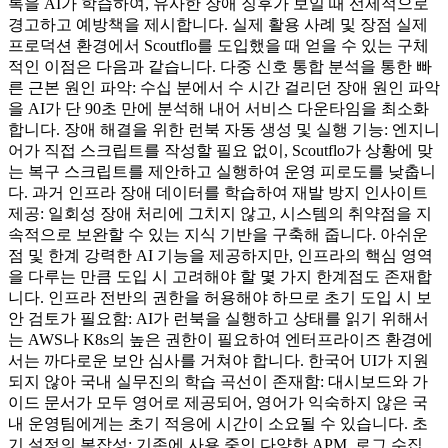
록을 AI가 학습하여, 유사한 장애 징후가 보일 때 선제적으로
경고하고 예방책을 제시합니다. 실제 활용 사례 및 장점 실제
프로덕션 환경에서 Scoutflo를 도입했을 때 얻을 수 있는 구체
적인 이점은 다음과 같습니다. 다중 신호 통합 분석을 통한 빠
른 근본 원인 파악: 수십 분에서 수 시간 걸리던 장애 원인 파악
을 AI가 단 90초 만에 분석해 내어 서비스 다운타임을 최소화
합니다. 장애 해결을 위한 런북 자동 생성 및 실행 기능: 엔지니
어가 직접 스크립트를 작성할 필요 없이, Scoutflo가 상황에 맞
는 복구 스크립트를 제안하고 실행하여 운영 피로도를 낮춥니
다. 과거 인프라 장애 데이터를 학습하여 재발 방지 인사이트
제공: 일회성 장애 처리에 그치지 않고, 시스템의 취약점을 지
속적으로 보완할 수 있는 지식 기반을 구축해 줍니다. 아쉬운
점 및 한계 강력한 AI 기능을 제공하지만, 인프라의 핵심 영역
을 다루는 만큼 도입 시 고려해야 할 몇 가지 한계점도 존재합
니다. 인프라 전반의 권한을 허용해야 하므로 초기 도입 시 보
안 검토가 필요함: AI가 런북을 실행하고 상태를 읽기 위해서
는 AWS나 K8s의 높은 권한이 필요하여 엔터프라이즈 환경에
서는 까다로운 보안 심사를 거쳐야 합니다. 한국어 UI가 지원
되지 않아 국내 실무진의 학습 곡선이 존재함: 대시보드와 가
이드 문서가 모두 영어로 제공되어, 영어가 익숙하지 않은 국
내 운영팀에게는 초기 적응에 시간이 소요될 수 있습니다. 초
기 설정의 복잡성: 기존에 사용 중인 다양한 APM, 로그 수집