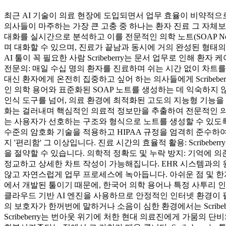
최근 AI 기술이 의료 현장에 도입되면서 업무 효율이 비약적으로 
의사들이 마주하는 가장 큰 고충 중 하나는 환자 진료 그 자체보다
대화를 실시간으로 분석하고 이를 전문적인 의학 노트(SOAP Not
며 대화할 수 있으며, 진료가 끝남과 동시에 거의 완성된 형태의 
AI 툴이 꼭 필요한 사람 Scribeberry는 문서 업무로 인
전문의: 매일 수십 명의 환자를 진료하며 쉬는 시간 없이 차트를 
대신 환자에게 온전히 집중하고 싶어 하는 의사들에게 Scribeb
인 의학 용어와 표준화된 SOAP 노트를 생성하는 데 익숙하지 않은 경
인식 도구를 넘어, 의료 환경에 최적화된 고도의 지능형 기능을 제공합
화는 걸러내며 핵심적인 의료적 정보만을 추출하여 전문적인 의학 문
는 사용자가 선호하는 구조와 형식으로 노트를 생성할 수 있도록 맞춤
수준의 암호화 기술을 적용하고 HIPAA 규정을 엄격히 준수하여 데
지 '편리함' 그 이상입니다. 진료 시간의 효율적 활용: Scribe
을 절약할 수 있습니다. 의학적 정확도 및 누락 방지: 기억에 의존
정교하고 상세한 차트 작성이 가능해집니다. EHR 시스템과의 
않고 자연스럽게 업무 프로세스에 녹아듭니다. 아쉬운 점 및 한계 
에서 개발된 툴이기 때문에, 한국어 의학 용어나 특정 사투리 
클라우드 기반 AI 엔진을 사용하므로 안정적인 인터넷 환경이 필
의 보호자가 한꺼번에 말하거나 소음이 심한 환경에서는 Scribe
Scribeberry는 번아웃 위기에 처한 현대 의료진에게 가뭄의