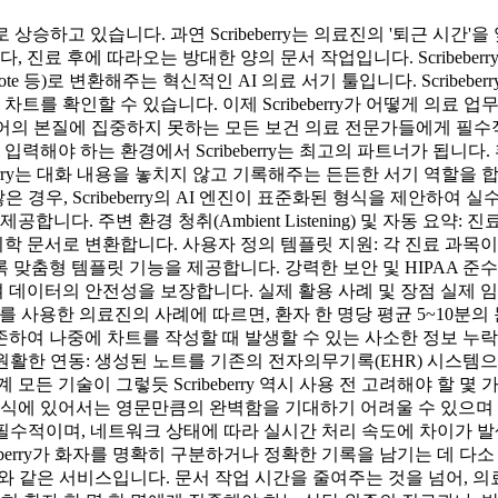
상승하고 있습니다. 과연 Scribeberry는 의료진의 '퇴근 시간
, 진료 후에 따라오는 방대한 양의 문서 작업입니다. Scribebe
e 등)로 변환해주는 혁신적인 AI 의료 서기 툴입니다. Scribe
차트를 확인할 수 있습니다. 이제 Scribeberry가 어떻게 의
해 환자 케어의 본질에 집중하지 못하는 모든 보건 의료 전문가들에게 
입력해야 하는 환경에서 Scribeberry는 최고의 파트너가 됩니
erry는 대화 내용을 놓치지 않고 기록해주는 든든한 서기 역할을 
우, Scribeberry의 AI 엔진이 표준화된 형식을 제안하여 실수를
니다. 주변 환경 청취(Ambient Listening) 및 자동 요
서로 변환합니다. 사용자 정의 템플릿 지원: 각 진료 과목이나 개별
형 템플릿 기능을 제공합니다. 강력한 보안 및 HIPAA 준수: 환자
이터의 안전성을 보장합니다. 실제 활용 사례 및 장점 실제 임상 현
berry를 사용한 의료진의 사례에 따르면, 환자 한 명당 평균 5~1
하여 나중에 차트를 작성할 때 발생할 수 있는 사소한 정보 누락을 방
원활한 연동: 생성된 노트를 기존의 전자의무기록(EHR) 시스템
모든 기술이 그렇듯 Scribeberry 역시 사용 전 고려해야 할 
인식에 있어서는 영문만큼의 완벽함을 기대하기 어려울 수 있으며 
수적이며, 네트워크 상태에 따라 실시간 처리 속도에 차이가 발생
berry가 화자를 명확히 구분하거나 정확한 기록을 남기는 데 다
 단비와 같은 서비스입니다. 문서 작업 시간을 줄여주는 것을 넘어,