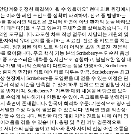
'을 앞당겨줄 진정한 해결책이 될 수 있을까요? 현대 의료 환경에서
rry는 이러한 페인 포인트를 정확히 타격하여, 진료 중 발생하는
berry를 활용하면 의료진은 모니터 화면이 아닌 환자의 눈을 바라보
료 업무의 패러다임을 바꾸고 있는지 구체적으로 살펴보겠습니다. 이
필수적인 도구입니다. 과도한 차트 작성 업무에 시달리는 개원의 및
다. 환자와의 유대 관계를 중시하는 의료진: 진료 중 키보드를 치는
합니다. 정형화된 의학 노트 작성이 어려운 초임 의료진: 전문적
 줄여줍니다. 주요 핵심 기능 분석 Scribeberry는 단순한 음성
약: 진료 중 자연스러운 대화를 실시간으로 경청하고, 불필요한 일상 대
 의사의 스타일이 다르다는 점을 반영하여, Scribeberry
의 민감한 의료 데이터를 다루는 만큼, Scribeberry는 최고
장에서 Scribeberry를 도입했을 때 얻을 수 있는 이점은 단
0분의 문서 작성 시간을 단축할 수 있어 하루 전체로 보면 엄청난 시간
지하며, Scribeberry가 기록한 대화 내용을 바탕으로 보다
으로 손쉽게 복사하거나 연동할 수 있어, 워크플로우를 방해하지
몇 가지 측면이 존재합니다. 한국어 최적화 수준: 기본적으로 영어권
세밀한 수정 과정이 필요할 수 있습니다. 인터넷 연결 의존성:
할 수 있습니다. 복잡한 다중 대화 처리: 진료실 내에 여러 명
소 어려움을 겪을 수 있습니다. 총평 및 추천 여부 결론적으로
 의료 서비스의 질을 높이고 의사와 환자 사이의 진심 어린 소통을