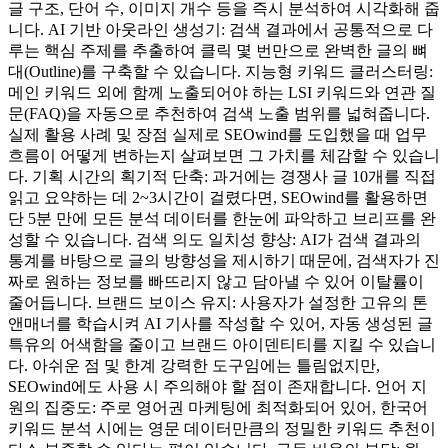
글 구조, 단어 수, 이미지 개수 등을 즉시 분석하여 시각화해 줍
니다. AI 기반 아웃라인 생성기: 검색 결과에서 공통적으로 다
루는 핵심 주제를 추출하여 클릭 몇 번만으로 완벽한 글의 뼈
대(Outline)를 구축할 수 있습니다. 지능형 키워드 클러스터링:
메인 키워드 외에 함께 노출되어야 하는 LSI 키워드와 연관 질
문(FAQ)을 자동으로 추천하여 검색 노출 범위를 넓혀줍니다.
실제 활용 사례 및 장점 실제로 SEOwind를 도입했을 때 업무
흐름이 어떻게 변하는지 살펴보면 그 가치를 체감할 수 있습니
다. 기획 시간의 획기적 단축: 과거에는 경쟁사 글 10개를 직접
읽고 요약하는 데 2~3시간이 걸렸다면, SEOwind를 활용하면
단 5분 만에 모든 분석 데이터를 한눈에 파악하고 브리프를 완
성할 수 있습니다. 검색 의도 일치성 향상: AI가 검색 결과의
통계를 바탕으로 글의 방향성을 제시하기 때문에, 검색자가 진
짜로 원하는 정보를 빠뜨리지 않고 담아낼 수 있어 이탈률이
줄어듭니다. 브랜드 보이스 유지: 사용자가 설정한 고유의 톤
앤매너를 학습시켜 AI 기사를 작성할 수 있어, 자동 생성된 글
특유의 어색함을 줄이고 브랜드 아이덴티티를 지킬 수 있습니
다. 아쉬운 점 및 한계 강력한 도구임에는 틀림없지만,
SEOwind에도 사용 시 주의해야 할 점이 존재합니다. 언어 지
원의 집중도: 주로 영어권 마케팅에 최적화되어 있어, 한국어
키워드 분석 시에는 영문 데이터만큼의 정밀한 키워드 추천이