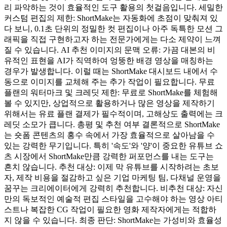
리 파악하는 것이 효율적인 도구 활용의 첫걸음입니다. 세밀한
커스텀 편집의 제한: ShortMake는 자동화에 초점이 맞춰져 있
다 보니, 0.1초 단위의 정밀한 컷 편집이나 아주 독특한 모션 그
래픽을 직접 구현하고자 하는 전문가에게는 다소 제약이 느껴
질 수 있습니다. AI 추천 이미지의 문맥 오류: 가끔 대본의 비
유적인 표현을 AI가 직역하여 엉뚱한 배경 영상을 매칭하는
경우가 발생합니다. 이럴 때는 ShortMake 대시보드 내에서 수
동으로 이미지를 교체해 주는 추가 작업이 필요합니다. 무료
플랜의 워터마크 및 크레딧 제한: 무료로 ShortMake를 체험해
볼 수 있지만, 상업적으로 활용하거나 많은 영상을 제작하기
위해서는 유료 플랜 결제가 필수적이며, 고해상도 출력에는 크
레딧 소모가 큽니다. 총평 및 추천 여부 결론적으로 ShortMake
는 숏폼 콘텐츠의 홍수 속에서 가장 효율적으로 살아남을 수
있는 강력한 무기입니다. 특히 '속도'와 '양'이 중요한 유튜브 쇼
츠 시장에서 ShortMake만큼 강력한 퍼포먼스를 내는 도구는
흔치 않습니다. 추천 대상: 이제 막 유튜브를 시작하려는 초보
자, 제작 비용을 절감하고 싶은 기업 마케팅 팀, 다채널 운영을
꿈꾸는 크리에이터에게 강력히 추천합니다. 비추천 대상: 자신
만의 독보적인 예술적 편집 스타일을 고수해야 하는 영상 아티
스트나 복잡한 CG 작업이 필요한 영화 제작자에게는 적합하
지 않을 수 있습니다. 최종 판단: ShortMake는 가성비와 효율성