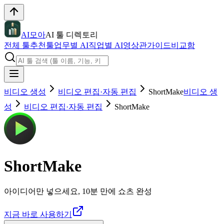
AI모아
AI 툴 디렉토리
전체 툴
추천툴
업무별 AI
직업별 AI
영상관
가이드
비교함
비디오 생성
비디오 편집·자동 편집
ShortMake
비디오 생
성
비디오 편집·자동 편집
ShortMake
ShortMake
아이디어만 넣으세요, 10분 만에 쇼츠 완성
지금 바로 사용하기