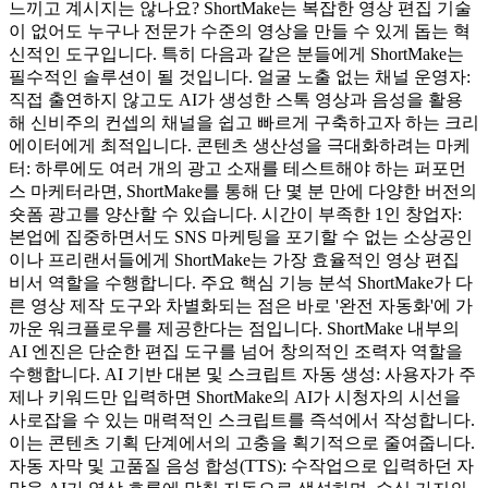
느끼고 계시지는 않나요? ShortMake는 복잡한 영상 편집 기술
이 없어도 누구나 전문가 수준의 영상을 만들 수 있게 돕는 혁
신적인 도구입니다. 특히 다음과 같은 분들에게 ShortMake는
필수적인 솔루션이 될 것입니다. 얼굴 노출 없는 채널 운영자:
직접 출연하지 않고도 AI가 생성한 스톡 영상과 음성을 활용
해 신비주의 컨셉의 채널을 쉽고 빠르게 구축하고자 하는 크리
에이터에게 최적입니다. 콘텐츠 생산성을 극대화하려는 마케
터: 하루에도 여러 개의 광고 소재를 테스트해야 하는 퍼포먼
스 마케터라면, ShortMake를 통해 단 몇 분 만에 다양한 버전의
숏폼 광고를 양산할 수 있습니다. 시간이 부족한 1인 창업자:
본업에 집중하면서도 SNS 마케팅을 포기할 수 없는 소상공인
이나 프리랜서들에게 ShortMake는 가장 효율적인 영상 편집
비서 역할을 수행합니다. 주요 핵심 기능 분석 ShortMake가 다
른 영상 제작 도구와 차별화되는 점은 바로 '완전 자동화'에 가
까운 워크플로우를 제공한다는 점입니다. ShortMake 내부의
AI 엔진은 단순한 편집 도구를 넘어 창의적인 조력자 역할을
수행합니다. AI 기반 대본 및 스크립트 자동 생성: 사용자가 주
제나 키워드만 입력하면 ShortMake의 AI가 시청자의 시선을
사로잡을 수 있는 매력적인 스크립트를 즉석에서 작성합니다.
이는 콘텐츠 기획 단계에서의 고충을 획기적으로 줄여줍니다.
자동 자막 및 고품질 음성 합성(TTS): 수작업으로 입력하던 자