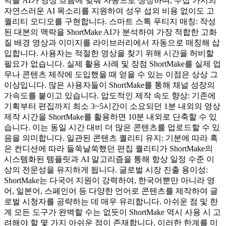
막을 AI가 영상 흐름에 맞춰 자동으로 생성하며, 수십 가지의
자연스러운 AI 목소리를 지원하여 성우 섭외 비용 없이도 고
퀄리티 오디오를 구현합니다. 스마트 스톡 푸티지 매칭: 작성
된 대본의 맥락을 ShortMake AI가 분석하여 가장 적합한 고화
질 배경 영상과 이미지를 라이브러리에서 자동으로 매칭해 삽
입합니다. 사용자는 적절한 영상을 찾기 위해 시간을 허비할
필요가 없습니다. 실제 활용 사례 및 장점 ShortMake를 실제 업
무나 콘텐츠 제작에 도입했을 때 얻을 수 있는 이점은 상상 그
이상입니다. 많은 사용자들이 ShortMake를 통해 채널 성장의
가속도를 붙이고 있습니다. 압도적인 제작 속도 향상: 기존에
기획부터 편집까지 최소 3~5시간이 소요되던 1분 내외의 영상
제작 시간을 ShortMake를 활용하면 10분 내외로 단축할 수 있
습니다. 이는 동일 시간 대비 더 많은 콘텐츠를 업로드할 수 있
음을 의미합니다. 일관된 콘텐츠 퀄리티 유지: 기분에 따라 혹
은 컨디션에 따라 들쑥날쑥했던 편집 퀄리티가 ShortMake의
시스템화된 템플릿과 AI 알고리즘을 통해 항상 일정 수준 이
상의 전문성을 유지하게 됩니다. 글로벌 시장 진출 용이성:
ShortMake는 다국어 지원이 강력하여, 한국어뿐만 아니라 영
어, 일본어, 스페인어 등 다양한 언어로 콘텐츠를 제작하여 글
로벌 시청자를 공략하는 데 매우 유리합니다. 아쉬운 점 및 한
계 모든 도구가 완벽할 수는 없듯이 ShortMake 역시 사용 시 고
려해야 할 몇 가지 아쉬운 점이 존재합니다. 이러한 한계를 미