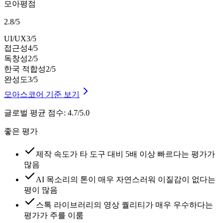
모아평점
2.8
/
5
UI/UX
3
/5
접근성
4
/5
독창성
2
/5
한국 적합성
2
/5
완성도
3
/5
모아스코어 기준 보기
글로벌 평균 점수
:
4.7/5.0
좋은 평가
제작 속도가 타 도구 대비 5배 이상 빠르다는 평가가
많음
AI 목소리의 톤이 매우 자연스러워 이질감이 없다는
평이 많음
스톡 라이브러리의 영상 퀄리티가 매우 우수하다는
평가가 주를 이룸