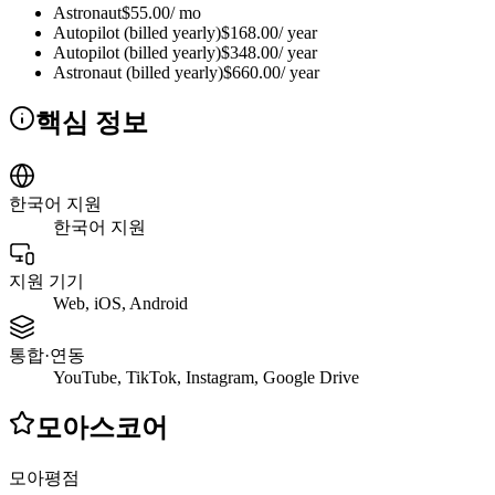
Astronaut
$55.00/ mo
Autopilot (billed yearly)
$168.00/ year
Autopilot (billed yearly)
$348.00/ year
Astronaut (billed yearly)
$660.00/ year
핵심 정보
한국어 지원
한국어 지원
지원 기기
Web, iOS, Android
통합·연동
YouTube, TikTok, Instagram, Google Drive
모아스코어
모아평점