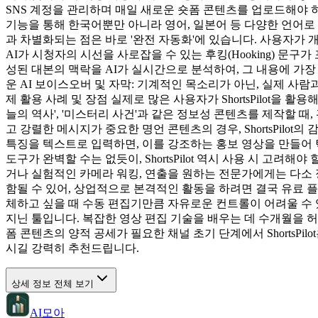
SNS 계정을 관리하며 매일 새로운 숏폼 콘텐츠를 업로드해야 
기능을 통해 한국어뿐만 아니라 영어, 일본어 등 다양한 언어로 콘
과 차별화되는 점은 바로 '완전 자동화'에 있습니다. 사용자가
AI가 시청자의 시선을 사로잡을 수 있는 후킹(Hooking) 
성된 대본의 맥락을 AI가 실시간으로 분석하여, 그 내용에 가
운 AI 보이스오버 및 자막: 기계적인 목소리가 아닌, 실제 사
제 활용 사례 및 장점 실제로 많은 사용자가 ShortsPilot을
늘의 역사', '미스터리 사건'과 같은 정보성 콘텐츠를 제작할 때
고 강렬한 메시지가 중요한 명언 콘텐츠의 경우, ShortsPil
특징을 텍스트로 입력하면, 이를 강조하는 홍보 영상을 만들어
도구가 완벽할 수는 없듯이, ShortsPilot 역시 사용 시 고
거나 실험적인 카메라 워킹, 연출을 원하는 전문가에게는 다소 
함될 수 있어, 상업적으로 본격적인 활동을 하려면 결국 유료 플
체하고 싶을 때 수동 편집기만큼 자유로운 컨트롤이 어려울 수 있습니
지닌 툴입니다. 복잡한 영상 편집 기술을 배우는 데 수개월을 
폼 콘텐츠의 양적 공세가 필요한 채널 초기 단계에서 ShortsP
시길 강력히 추천드립니다.
상세 정보 전체 보기
AI모아