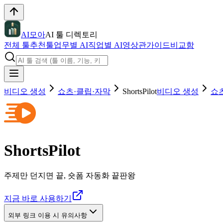
AI모아
AI 툴 디렉토리
전체 툴
추천툴
업무별 AI
직업별 AI
영상관
가이드
비교함
비디오 생성
쇼츠·클립·자막
ShortsPilot
비디오 생성
쇼
ShortsPilot
주제만 던지면 끝, 숏폼 자동화 끝판왕
지금 바로 사용하기
외부 링크 이용 시 유의사항