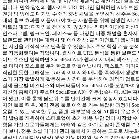
소셜 미디어 관리에 매일 몇 시간씩 매달리고 계신가요? 글을
입니다. 만약 당신의 웹사이트 URL 하나만 입력하면 AI가 브
전담 팀 없이도 대기업 수준의 SNS 채널을 운영하게 해주는 Socia
대의 홍보 효과를 이끌어내야 하는 사람들을 위해 탄생한 AI 
타트업 대표: 디자인을 전공하지 않았거나 카피라이팅에 자신이 
인스타그램, 링크드인, 페이스북 등 다양한 다중 채널을 혼자서
브랜드를 관리하는 대행사 및 에이전시: 클라이언트의 웹사이트 
는 시간을 기적적으로 단축할 수 있습니다. 주요 핵심 기능 분석 So
를 자동화했다는 점입니다. 웹사이트 URL 분석을 통한 브랜드
이트 주소만 입력하면 SocialPost.AI가 웹페이지 내의 텍
셜 미디어 포스트를 무제한으로 만들어냅니다. 텍스트와 이미지가
작업한 듯한 고해상도 그래픽 이미지와 배너를 즉석에서 생성하며
스가 가장 활발하게 활동하는 시간대를 분석하여 최적의 업로드 
실제 글로벌 비즈니스와 마케터들이 SocialPost.AI를 도입
자신의 홈페이지 주소만 SocialPost.AI에 연동했습니다. A
어 냈고, 이를 통해 팔로워 수를 단기간에 크게 성장시켰습니다. 디
자인 툴을 켠 뒤, 예약 전용 툴로 예약을 거는 복잡한 과정이 Soc
용할 수 있는 넉넉한 무료 플랜: 대부분의 소셜 AI 툴이 무료 체험
약 발송을 지원하여 스타트업이 초기 비용 부담 없이 시작할 수 있는
항을 가진 전문가들에게는 아래와 같은 아쉬운 점이 존재할 수 
다 보니, 전문 소셜 미디어 관리 툴에서 제공하는 고도로 세분
격적인 AI 비디오(영상) 생성 기능 미지원: 텍스트 기반의 카