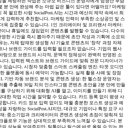
발송을 세팅하는 작업은 소규모 비즈니스 운영자에게 엄청난 부담
몇 분 만에 완성해 주는 마법 같은 툴이 있다면 어떨까요? 마케팅
꼭 필요한 사람 SocialPost.AI는 시간과 예산의 제약 속에서 최
에게 강력하게 추천합니다. 마케팅 인력이 부족한 소상공인 및 스
욱 집중할 수 있습니다. 1인 크리에이터 및 프리랜서 마케터:
말이나 휴일에도 끊임없이 콘텐츠를 발행할 수 있습니다. 다수의
 반영한 시안을 즉시 뽑아주기 때문에 초안 작성과 기획에 소요되
유는, 자체 탑재된 생성형 AI 기술로 콘텐츠의 '창작' 과정 자체
프트나 브랜드 가이드를 입력할 필요조차 없습니다. 기업의 웹사
이를 바탕으로 브랜드의 시각적, 문맥적 정체성이 완벽히 반영된 소
닙니다. 입력된 텍스트와 브랜드 가이드에 맞춰 전문 디자이너가
 있습니다. 시청자 맞춤형 스마트 스케줄링 엔진: 타겟 오디언
한 플랫폼에 동시 예약이 가능합니다. 실제 활용 사례 및 장점
RL 기반 자동 브랜드 분석 및 콘텐츠 생성: 한 헬스장 운영자는
 컬러를 추출해 30일 치의 인스타그램 콘텐츠 초안을 2분 만에 만들
디어를 구상하기 위해 대화형 AI를 열고, 이미지를 만들기 위해 디
주 막대한 작업 시간을 절약할 수 있습니다. 카드 등록 없이 평생 사
을 제공합니다. 카드 정보 입력 없이도 매월 충분한 포스트 생성과 예
랑하는 SocialPost.AI지만, 대규모 기업이나 특정 요구 사
부재: 중소기업과 크리에이터의 콘텐츠 생성에 초점이 맞춰져 있
워크플로우 기능은 상대적으로 부족하게 느껴질 수 있습니다. 본
준의 성능을 보여주지만, 틱톡이나 릴스에 바로 올릴 수 있는 완