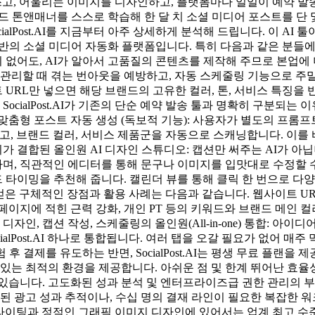
 쓰고, 어울리는 이미지를 디자인하고, 플랫폼마다 일일이 예약 
랜드 톤앤매너를 스스로 학습해 한 달 치 소셜 미디어 포스트를 단 
lPost.AI를 지금부터 아주 상세하게 분석해 드립니다. 이 AI 툴이 
기반의 소셜 미디어 자동화 플랫폼입니다. 특히 다음과 같은 분들
없어도, AI가 알아서 고품질의 콘텐츠를 제작해 주므로 본업에 더
 관리할 때 겪는 번아웃을 예방하고, 자동 스케줄링 기능으로 주
URL만 넣으면 해당 브랜드의 고유한 컬러, 톤, 서비스 특징을
cialPost.AI가 기존의 단순 예약 발송 툴과 명확히 구분되는 이
 맞춤형 포스트 자동 생성 (독보적 기능): 사용자가 별도의 프롬
스트, 로고, 브랜드 컬러, 서비스 제품군을 자동으로 스캐닝합니다. 
 결합된 올인원 AI 디자인 스튜디오: 캡션만 써주는 AI가 아
, 직관적인 에디터를 통해 문구나 이미지를 입맛대로 수정할 수
타이밍을 추천해 줍니다. 캘린더 뷰를 통해 클릭 한 번으로 다양
하여 얻은 구체적인 장점과 활용 사례는 다음과 같습니다. 웹사이트 U
I는 홈페이지에 적힌 근력 강화, 개인 PT 등의 키워드와 브랜드 메인
자인, 캡션 작성, 스케줄링의 올인원(All-in-one) 통합: 아이
ialPost.AI 하나로 통합됩니다. 여러 탭을 오갈 필요가 없어 매
 후 결제를 유도하는 반면, SocialPost.AI는 평생 무료 플랜
 최적의 환경을 제공합니다. 아쉬운 점 및 한계 뛰어난 효율성을 자
있습니다. 고도화된 성과 분석 및 엔터프라이즈급 권한 관리의 
화된 광고 성과 추적이나, 수십 명의 결재 라인이 필요한 복잡한 
피라이팅과 정적인 그래픽 이미지 디자인에 있어서는 업계 최고 수