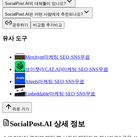
SocialPost.AI의 대체툴이 있나요?
SocialPost.AI은 어떤 사람에게 추천되나요?
공유하기
비교함 추가
비교
유사 도구
Merchynt
마케팅·SEO·SNS
무료
브이캣(VCAT.AI)
마케팅·SEO·SNS
무료
Ahrefs
마케팅·SEO·SNS
무료
Embeddable
마케팅·SEO·SNS
무료
위로 가기
SocialPost.AI
상세 정보