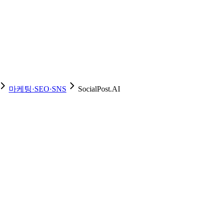
마케팅·SEO·SNS
SocialPost.AI