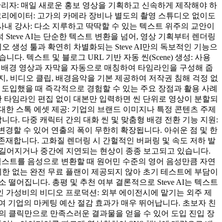
관리자: 매일 새로운 홍보 영상을 기획하고 신속하게 제작해야 하
인 크리에이터: 고가의 카메라 장비나 별도의 촬영 스튜디오 없이도
사내 강사: 다소 지루하고 딱딱할 수 있는 텍스트 위주의 교안이
eve AI는 단순한 텍스트 변환을 넘어, 영상 기획부터 렌더링
 생성 툴과 확연히 차별화되는 Steve AI만의 독보적인 기능으
. 텍스트 및 블로그 URL 기반 자동 씬(Scene) 생성: 사용
는 배경 영상과 자막을 자동으로 매칭하여 타임라인을 구성해 줍
지, 비디오 클립, 배경음악을 기본 제공하여 저작권 침해 걱정 없
를 도입했을 때 즉각적으로 경험할 수 있는 주요 장점과 활용 사례
한 타임라인 편집 없이 대본만 입력하면 씬 단위로 영상이 분할되
대한 스톡 에셋 제공: 기업의 브랜드 이미지나 특정 콘텐츠 주제
. 다중 캐릭터 간의 대화 씬 및 맞춤형 배경 전환 기능 지원:
변경할 수 있어 연출의 폭이 무한히 확장됩니다. 아쉬운 점 및 한
 존재합니다. 고화질 렌더링 시 간헐적인 버퍼링 및 속도 저하 발
보다 길어지거나 중간에 지연되는 현상이 종종 보고되고 있습니다.
 텍스트를 음성으로 변환할 때 원어민 수준의 영어 음성만큼 자연
제한 없는 완전 무료 플랜이 제공되지 않아 초기 테스트에 부담이
떨어집니다. 총평 및 추천 여부 결론적으로 Steve AI는 텍스트
 가성비의 비디오 프로덕션: 외부 에이전시에 맡기는 외주 제
 기업의 마케팅 예산 절감 효과가 매우 뛰어납니다. 초보자 친
의 클릭만으로 만족스러운 결과물을 얻을 수 있어 도입 진입 장