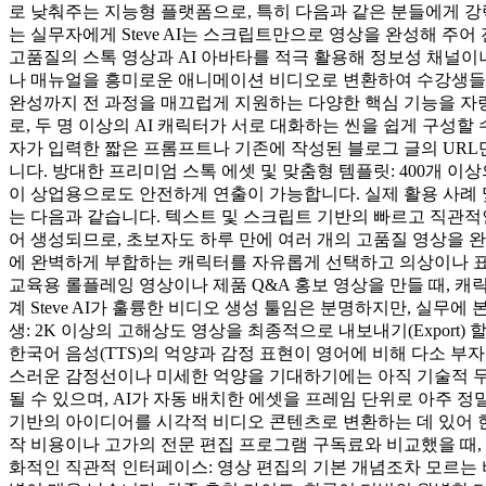
로 낮춰주는 지능형 플랫폼으로, 특히 다음과 같은 분들에게 강
는 실무자에게 Steve AI는 스크립트만으로 영상을 완성해 주
고품질의 스톡 영상과 AI 아바타를 적극 활용해 정보성 채널이나
나 매뉴얼을 흥미로운 애니메이션 비디오로 변환하여 수강생들의 집
완성까지 전 과정을 매끄럽게 지원하는 다양한 핵심 기능을 자랑합
로, 두 명 이상의 AI 캐릭터가 서로 대화하는 씬을 쉽게 구성할 
자가 입력한 짧은 프롬프트나 기존에 작성된 블로그 글의 URL
니다. 방대한 프리미엄 스톡 에셋 및 맞춤형 템플릿: 400개 
이 상업용으로도 안전하게 연출이 가능합니다. 실제 활용 사례 및
는 다음과 같습니다. 텍스트 및 스크립트 기반의 빠르고 직관적
어 생성되므로, 초보자도 하루 만에 여러 개의 고품질 영상을 완
에 완벽하게 부합하는 캐릭터를 자유롭게 선택하고 의상이나 표정
교육용 롤플레잉 영상이나 제품 Q&A 홍보 영상을 만들 때, 캐
계 Steve AI가 훌륭한 비디오 생성 툴임은 분명하지만, 실무
생: 2K 이상의 고해상도 영상을 최종적으로 내보내기(Expor
한국어 음성(TTS)의 억양과 감정 표현이 영어에 비해 다소 
스러운 감정선이나 미세한 억양을 기대하기에는 아직 기술적 무리
될 수 있으며, AI가 자동 배치한 에셋을 프레임 단위로 아주 정
기반의 아이디어를 시각적 비디오 콘텐츠로 변환하는 데 있어 
작 비용이나 고가의 전문 편집 프로그램 구독료와 비교했을 때,
화적인 직관적 인터페이스: 영상 편집의 기본 개념조차 모르는 