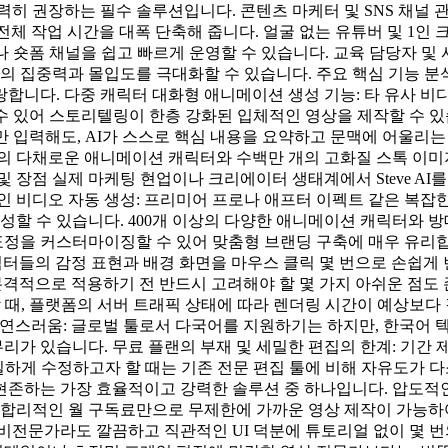
력히 권장하는 필수 솔루션입니다. 콘텐츠 마케터 및 SNS 채널 
어 전체 작업 시간을 대폭 단축해 줍니다. 얼굴 없는 유튜버 및 1
 숏폼 채널을 쉽고 빠르게 운영할 수 있습니다. 교육 담당자 및 
중력과 몰입도를 극대화할 수 있습니다. 주요 핵심 기능 분석 St
니다. 다중 캐릭터 대화형 애니메이션 생성 기능: 타 유사 비디오
수 있어 스토리텔링이 한층 강화된 입체적인 영상을 제작할 수 있습니다
만 입력해도, AI가 스스로 핵심 내용을 요약하고 문맥에 어울리
이상의 다채로운 애니메이션 캐릭터와 수백만 개의 고화질 스톡 이미
 장점 실제 마케팅 현업이나 크리에이터 생태계에서 Steve AI
인 비디오 자동 생성: 프리미어 프로나 애프터 이펙트 같은 복잡
성할 수 있습니다. 400개 이상의 다양한 애니메이션 캐릭터와 방
을 커스터마이징할 수 있어 맞춤형 브랜딩 구축에 매우 유리합니다
릭터들의 감정 표현과 배경 화면을 마우스 클릭 몇 번으로 손쉽게 
에 본격적으로 적용하기 전 반드시 고려해야 할 몇 가지 아쉬운 점도
t) 할 때, 플랫폼의 서버 트래픽 상태에 따라 렌더링 시간이 예상
부자연스러움: 글로벌 툴로서 다국어를 지원하기는 하지만, 한국어
가 있습니다. 무료 플랜의 부재 및 세밀한 편집의 한계: 기간 
밀하게 수정하고자 할 때는 기존 전문 편집 툴에 비해 자유도가 다소 
현존하는 가장 효율적이고 강력한 솔루션 중 하나입니다. 압도적인
 합리적인 월 구독료만으로 무제한에 가까운 영상 제작이 가능하여
비전문가라도 깔끔하고 직관적인 UI 덕분에 튜토리얼 없이 몇 번