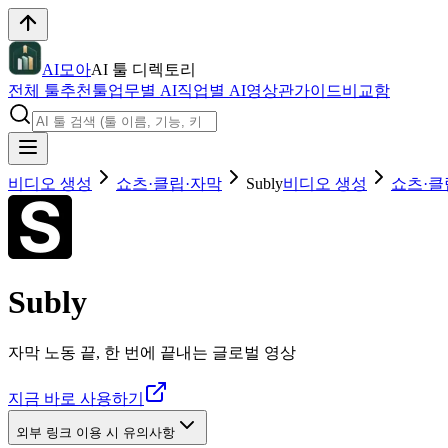
AI모아
AI 툴 디렉토리
전체 툴
추천툴
업무별 AI
직업별 AI
영상관
가이드
비교함
비디오 생성
쇼츠·클립·자막
Subly
비디오 생성
쇼츠·클
Subly
자막 노동 끝, 한 번에 끝내는 글로벌 영상
지금 바로 사용하기
외부 링크 이용 시 유의사항