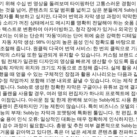
 넣기 위해 수십 번 영상을 돌려보며 타이핑하던 고통스러운 경험이 
는 것을 넘어, 콘텐츠의 도달 범위를 넓히고 싶은 분들에게 Subl
자를 확보하고 싶지만, 다국어 번역과 자막 생성 과정이 막막한 
영상 등 소리가 꺼진 상태에서도 메시지를 명확히 전달해야 하는 
기록을 텍스트로 변환하여 아카이빙하고, 청각 장애가 있거나 외국
 돋보이는 이유는 단순히 '자동'이라는 단어 뒤에 숨은 강력한 디
정밀 자동 자막 생성: 98% 이상의 높은 음성 인식 정확도를 바탕으
조절해 줍니다. 원클릭 다국어 번역 서비스: 한 번의 클릭으로 기
막의 스타일 또한 일관되게 유지할 수 있습니다. 커스텀 브랜드 스
 전체가 일관된 디자인의 영상을 빠르게 생산할 수 있도록 돕습니다. 영
 맞춰 자막의 위치와 크기도 자동으로 조정해 줍니다. 실제 활용 사
을 때 얻을 수 있는 구체적인 장점과 활용 시나리오는 다음과 같
 수정 작업까지 포함해 15분 내외로 끝낼 수 있습니다. 이는 제작 
됩니다. Subly로 생성한 정확한 자막은 구글이나 유튜브 검색 
 팀 플랜을 사용할 경우, 여러 명의 편집자가 하나의 프로젝트에 
입니다. 아쉬운 점 및 한계 완벽해 보이는 Subly에도 사용 환
 플랜이 존재하지만 기능 제한이 많습니다. 특히 비즈니스 모델의
의 부재: Subly는 자막과 포맷팅에 특화된 툴입니다. 컷 편집,
술 용어 인식 오류: 일상적인 대화는 매우 정확하게 인식하지만, 
 검수 과정이 필요합니다. 총평 및 추천 여부 결론적으로 Subly
거움을 갉아먹고 있다면, 혹은 더 넓은 세계로 콘텐츠를 전파하고 