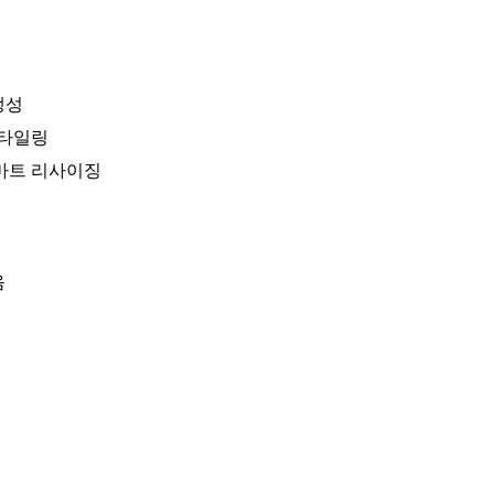
생성
스타일링
스마트 리사이징
음