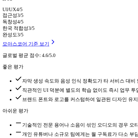
UI/UX
4
/5
접근성
3
/5
독창성
4
/5
한국 적합성
3
/5
완성도
3
/5
모아스코어 기준 보기
글로벌 평균 점수
:
4.6/5.0
좋은 평가
자막 생성 속도와 음성 인식 정확도가 타 서비스 대비
직관적인 UI 덕분에 별도의 학습 없이도 즉시 업무 
브랜드 폰트와 로고를 커스텀하여 일관된 디자인 유지
아쉬운 평가
기술적인 전문 용어나 소음이 섞인 오디오의 경우 오
개인 유튜버나 소규모 팀에게는 월 구독료가 다소 부