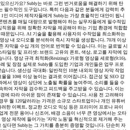
있으신가요? Subly는 바로 그런 번거로움을 해결하기 위해 탄
y는 필수적인 도구입니다. 특히 다음과 같은 분들에게 강력히 추
1인 미디어 제작자들에게 Subly는 가장 효율적인 대안이 됩니
숏폼 콘텐츠를 매일 대량으로 발행해야 하는 실무자들에게 필수적입
인 임직원을 위해 정확한 자막을 제공해야 하는 기업 환경에 적합합
테일 때문입니다. AI 기술을 활용해 사용자의 수작업을 최소화하는
로 영상 내 오디오를 분석하여 즉시 자막을 생성합니다. 70개 이상
존 자막을 수십 개의 언어로 번역할 수 있습니다. 이는 글로벌 시
타일링 및 프리셋: 브랜드 고유의 폰트, 색상, 로고를 자막에 입
상 규격 최적화(Resizing): 가로형 영상을 세로형(9:16),
례 및 장점 실제로 Subly를 도입한 기업과 개인들은 업무 프로
습니다. 생산성 극대화: 일반적인 10분 내외의 영상 자막 작업
효율을 10배 이상 높이는 결과로 이어집니다. 접근성 및 SEO 강
결과에서 영상이 상단에 노출될 확률을 높여주며, 소리를 들을 수
접속하여 자막을 검수하고 피드백을 주고받을 수 있습니다. 이는
경에 따라 아쉬운 점이 존재할 수 있습니다. 사용 전 고려해야
 경우 월 120달러라는 가격은 소규모 스타트업이나 개인 유튜버
 화려한 이펙트, 정교한 오디오 믹싱 등은 프리미어 프로나 파이
업계 전문 용어나 신조어, 배경 소음이 너무 큰 영상에서는 오타
는 영상 제작에 들어가는 '자막 노동'을 혁신적으로 제거해 주는
싶다면 Subly는 그 가치를 충분히 증명할 것입니다. 단순히 자