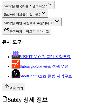
Subly은 한국어를 지원하나요?
Subly의 대체툴이 있나요?
Subly은 어떤 사람에게 추천되나요?
공유하기
비교함 추가
비교
유사 도구
VISKIT AI
쇼츠·클립·자막
무료
Submagic
쇼츠·클립·자막
무료
ShortGenius
쇼츠·클립·자막
무료
위로 가기
Subly
상세 정보