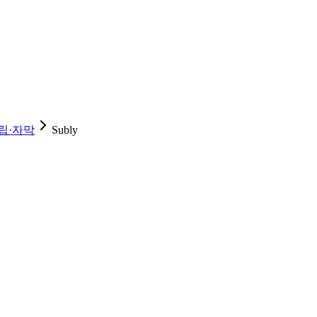
립·자막
Subly