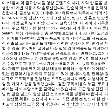
이 AI 툴이 꼭 필요한 사람 영상 콘텐츠의 시대, 자막 한 줄을
생한 AI 기반 자동 자막 솔루션입니다. 단순히 텍스트를 입력하
천합니다. 글로벌 타겟 크리에이터: 유튜브나 틱톡에서 해외 시청
다. SNS 마케팅 담당자: 인스타그램 릴스, 링크드인 홍보 
니다. 기업 교육 및 HR 팀: 긴 사내 교육 영상이나 웨비나 
니다. 주요 핵심 기능 분석 Subly가 수많은 자막 툴 사이에서
Subly의 핵심 기능들을 심층 분석해 보았습니다. AI 기반 고
의 언어를 지원하며, 말하는 속도에 맞춰 자막 싱크를 자동으로 
장 진출을 노리는 브랜드에 매우 강력한 무기가 되며, 번역된 자
힐 수 있습니다. 매번 설정을 바꿀 필요 없이 템플릿을 저장하여 팀
정사각형(1:1) 등 다양한 플랫폼 규격으로 즉시 변환하고, 그에
세스에서 엄청난 시간 단축을 경험하고 있습니다. 이 툴을 사용했
은 수동으로 할 경우 2~3시간이 소요되지만, Subly를 활용하면
화: 자막은 검색 엔진이 영상 내용을 파악하는 중요한 데이터가 
없는 환경의 시청자까지 포섭할 수 있게 합니다. 협업 편의성:
대규모 프로젝트를 진행하는 프로덕션이나 마케팅 대행사에 큰 이점
할 몇 가지 사항을 정리했습니다. 월간 구독 비용의 부담: 무료
에게는 다소 부담스러운 금액일 수 있습니다. 고급 영상 편집 기능
널 컷 같은 별도의 영상 편집 소프트웨어를 병행해야 합니다. 기
가 발생할 확률이 있습니다. 따라서 최종 발행 전 반드시 한 번의
최고의 생산성 도구 중 하나입니다. 자막 작업이 영상 제작의 즐