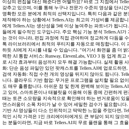
이상의 편집을 대신 해준다면 어떨까요? 바로 그 지점에서 Teller
갖추고 있으며, 이를 통해 누구나 전문가 수준의 영상을 단시간에 
명확한 모든 분에게 최적의 선택지입니다. 특히 다음과 같은 분
제작해야 하는 상황에서 Tellers.AI는 최고의 가성비를 제공합
에게 Tellers.AI는 생산성을 5배 이상 높여주는 파트너가 
들에게 필수적인 도구입니다. 주요 핵심 기능 분석 Tellers.
는 것이 아니라, 편집 과정에 직접 관여하며 정교하게 다듬을 수 있습니다.
톡 라이브러리에서 최적의 푸티지를 자동으로 매칭합니다. 이 과정에서
하듯 AI에게 지시를 내릴 수 있습니다. "여기서 화면을 좀 더 밝
력한 AI 통합 서비스: Runway, ElevenLabs, VEO 3 등
로 시각 효과부터 음성까지 모두 해결 가능합니다. 실제 활용 사례
화: 단순 음성 파일만 있던 팟캐스트를 Tellers.AI에 업로드
검색 자동화: 직접 수천 개의 영상을 뒤지지 않아도 됩니다. Te
니다. 클라우드 기반 협업: 무거운 프로그램을 설치할 필요 없
도 매우 훌륭합니다. 아쉬운 점 및 한계 완벽해 보이는 Tellers.
고 있어, 스마트폰이나 태블릿을 이용해 이동 중에 간편하게 편
때는 토큰 소모량을 지속적으로 확인해야 하는 번거로움이 있을 
연스러움이 소폭 차이가 날 수 있어 세밀한 검수가 필요합니다. 총
기반 AI 영상들이 다소 인위적이고 딱딱한 느낌을 주었다면, Tel
적인 시작 가격은 1인 크리에이터에게도 큰 부담이 되지 않으며,
는 분들이라면, 지금 바로 Tellers.AI의 무료 플랜을 통해 그