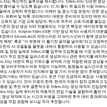
s.AI는 혁신적인 솔루션을 제시합니다. Tellers.AI는 단순한
뽑아낼 수 있도록 돕습니다. 이 AI 툴이 꼭 필요한 사람 Telle
들에게 강력히 추천합니다. 마케터 및 중소기업 운영자: 전문 영
니다. 유튜버 및 틱톡 크리에이터: 대본은 준비되어 있지만 매번 자료 
됩니다. 교육자 및 기업 교육 담당자: 텍스트 위주의 교육 자료를 몰
AI가 기존의 영상 생성 AI와 차별화되는 가장 큰 특징은 '에이전
 Script-to-Video (대본 기반 영상 제작): 사용자가 대본을 입
 ElevenLabs의 자연스러운 AI 보이스오버가 함께 생성되어 완
게 해줘" 혹은 "이 부분에 더 활기찬 음악을 넣어줘"라고 요청하면 
 업계 최고 수준의 AI 모델들을 플랫폼 내에서 통합하여 사용할 수 있습니다
 및 장점 실제로 Tellers.AI를 업무에 도입했을 때 가장 눈
하면, AI가 주요 장면을 일러스트로 생성하거나 관련 푸티지를 배치하여
llers.AI는 대본의 핵심 키워드를 파악해 가장 적절한 배경 영상
이 웹 브라우저에서 바로 작업이 가능하며, 팀원들과 실시간으로 
AI에도 사용자가 미리 인지해야 할 몇 가지 아쉬운 점이 존재합니다. 
집하기에는 제약이 있습니다. 토큰 기반 요금제의 복잡성: 사용량
수 있습니다. 언어 지원의 한계: 한국어 지원이 점차 강화되고 있
평 및 추천 여부 결론적으로 Tellers.AI는 영상 제작의 진입
lers.AI는 실제 푸티지와 역동적인 편집 기술을 결합하여 훨씬 더
 영상 제작에 드는 시간과 비용을 고려하면 투자 대비 효과(ROI
 효율성을 직접 경험해 보시길 적극 추천합니다.