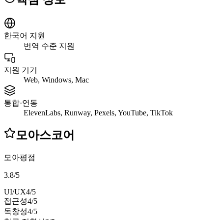
한국어 지원
번역 수준 지원
지원 기기
Web, Windows, Mac
통합·연동
ElevenLabs, Runway, Pexels, YouTube, TikTok
모아스코어
모아평점
3.8
/
5
UI/UX
4
/5
접근성
4
/5
독창성
4
/5