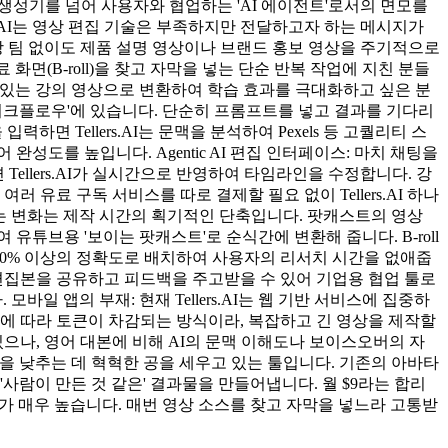
 영상 생성기를 넘어 사용자와 협업하는 'AI 에이전트'로서의 면모를
rs.AI는 영상 편집 기술은 부족하지만 전달하고자 하는 메시지가
상 팀 없이도 제품 설명 영상이나 브랜드 홍보 영상을 주기적으로
화면(B-roll)을 찾고 자막을 넣는 단순 반복 작업에 지친 분들
입감 있는 강의 영상으로 변환하여 학습 효과를 극대화하고 싶은 분
트형 워크플로우'에 있습니다. 단순히 프롬프트를 넣고 결과를 기다리
력하면 Tellers.AI는 문맥을 분석하여 Pexels 등 고퀄리티 스
성도를 높입니다. Agentic AI 편집 인터페이스: 마치 채팅을
Tellers.AI가 실시간으로 반영하여 타임라인을 수정합니다. 강
. 여러 유료 구독 서비스를 따로 결제할 필요 없이 Tellers.AI 하나
에 띄는 변화는 제작 시간의 획기적인 단축입니다. 팟캐스트의 영상
 유튜브용 '보이는 팟캐스트'로 순식간에 변환해 줍니다. B-roll
을 90% 이상의 정확도로 배치하여 사용자의 리서치 시간을 없애줍
편집본을 공유하고 피드백을 주고받을 수 있어 기업용 협업 툴로
모바일 앱의 부재: 현재 Tellers.AI는 웹 기반 서비스에 집중하
에 따라 토큰이 차감되는 방식이라, 복잡하고 긴 영상을 제작할
으나, 영어 대본에 비해 AI의 문맥 이해도나 보이스오버의 자
장벽을 낮추는 데 혁혁한 공을 세우고 있는 툴입니다. 기존의 아바타
 '사람이 만든 것 같은' 결과물을 만들어냅니다. 월 $9라는 합리
)가 매우 높습니다. 매번 영상 소스를 찾고 자막을 넣느라 고통받