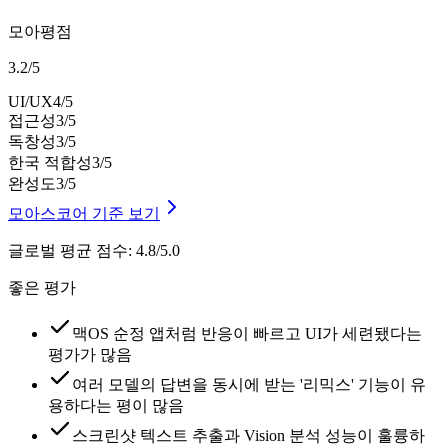
모아평점
3.2
/
5
UI/UX
4
/5
접근성
3
/5
독창성
3
/5
한국 적합성
3
/5
완성도
3
/5
모아스코어 기준 보기
글로벌 평균 점수
:
4.8/5.0
좋은 평가
맥OS 순정 앱처럼 반응이 빠르고 UI가 세련됐다는
평가가 많음
여러 모델의 답변을 동시에 받는 '리믹스' 기능이 유
용하다는 평이 많음
스크린샷 텍스트 추출과 Vision 분석 성능이 훌륭하