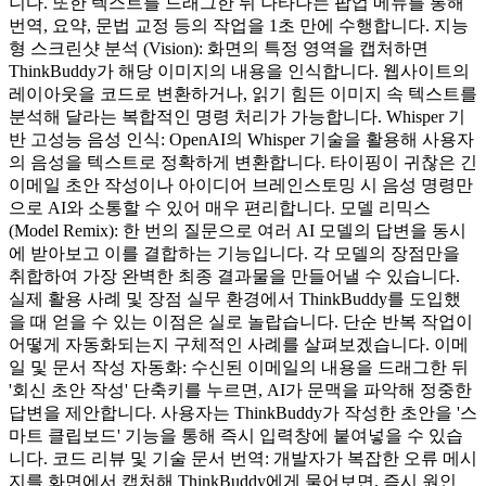
니다. 또한 텍스트를 드래그한 뒤 나타나는 팝업 메뉴를 통해
번역, 요약, 문법 교정 등의 작업을 1초 만에 수행합니다. 지능
형 스크린샷 분석 (Vision): 화면의 특정 영역을 캡처하면
ThinkBuddy가 해당 이미지의 내용을 인식합니다. 웹사이트의
레이아웃을 코드로 변환하거나, 읽기 힘든 이미지 속 텍스트를
분석해 달라는 복합적인 명령 처리가 가능합니다. Whisper 기
반 고성능 음성 인식: OpenAI의 Whisper 기술을 활용해 사용자
의 음성을 텍스트로 정확하게 변환합니다. 타이핑이 귀찮은 긴
이메일 초안 작성이나 아이디어 브레인스토밍 시 음성 명령만
으로 AI와 소통할 수 있어 매우 편리합니다. 모델 리믹스
(Model Remix): 한 번의 질문으로 여러 AI 모델의 답변을 동시
에 받아보고 이를 결합하는 기능입니다. 각 모델의 장점만을
취합하여 가장 완벽한 최종 결과물을 만들어낼 수 있습니다.
실제 활용 사례 및 장점 실무 환경에서 ThinkBuddy를 도입했
을 때 얻을 수 있는 이점은 실로 놀랍습니다. 단순 반복 작업이
어떻게 자동화되는지 구체적인 사례를 살펴보겠습니다. 이메
일 및 문서 작성 자동화: 수신된 이메일의 내용을 드래그한 뒤
'회신 초안 작성' 단축키를 누르면, AI가 문맥을 파악해 정중한
답변을 제안합니다. 사용자는 ThinkBuddy가 작성한 초안을 '스
마트 클립보드' 기능을 통해 즉시 입력창에 붙여넣을 수 있습
니다. 코드 리뷰 및 기술 문서 번역: 개발자가 복잡한 오류 메시
지를 화면에서 캡처해 ThinkBuddy에게 물어보면, 즉시 원인