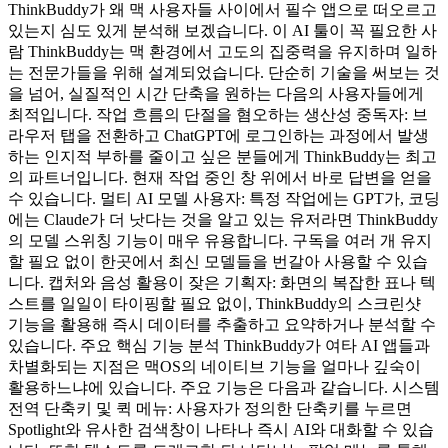
ThinkBuddy가 왜 맥 사용자들 사이에서 필수 앱으로 떠오르고
있는지 심도 있게 분석해 보겠습니다. 이 AI 툴이 꼭 필요한 사
람 ThinkBuddy는 맥 환경에서 고도의 집중력을 유지하며 일하
는 전문가들을 위해 설계되었습니다. 단순히 기술을 써보는 것
을 넘어, 실질적인 시간 단축을 원하는 다음의 사용자들에게
최적입니다. 작업 흐름의 단절을 혐오하는 생산성 중독자: 브
라우저 탭을 전환하고 ChatGPT에 로그인하는 과정에서 발생
하는 인지적 부하를 줄이고 싶은 분들에게 ThinkBuddy는 최고
의 파트너입니다. 현재 작업 중인 창 위에서 바로 답변을 얻을
수 있습니다. 멀티 AI 모델 사용자: 특정 작업에는 GPT가, 코딩
에는 Claude가 더 낫다는 것을 알고 있는 유저라면 ThinkBuddy
의 모델 스위칭 기능이 매우 유용합니다. 구독을 여러 개 유지
할 필요 없이 한곳에서 최신 모델들을 번갈아 사용할 수 있습
니다. 캡처와 음성 활용이 잦은 기획자: 화면의 복잡한 표나 텍
스트를 일일이 타이핑할 필요 없이, ThinkBuddy의 스크린샷
기능을 활용해 즉시 데이터를 추출하고 요약하거나 분석할 수
있습니다. 주요 핵심 기능 분석 ThinkBuddy가 여타 AI 앱들과
차별화되는 지점은 맥OS의 네이티브 기능을 얼마나 깊숙이
활용하느냐에 있습니다. 주요 기능은 다음과 같습니다. 시스템
전역 단축키 및 퀵 메뉴: 사용자가 정의한 단축키를 누르면
Spotlight와 유사한 검색창이 나타나 즉시 AI와 대화할 수 있습