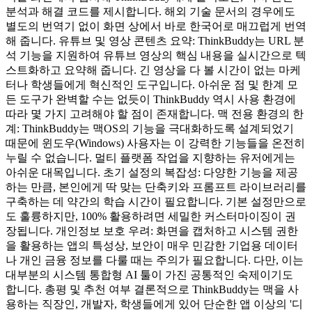
분석과 해결 코드를 제시합니다. 해외 기술 문서의 경우에도
별도의 번역기 없이 화면 상에서 바로 한국어로 매끄럽게 번역
해 줍니다. 유튜브 및 영상 콘텐츠 요약: ThinkBuddy는 URL 분
석 기능을 지원하여 유튜브 영상의 핵심 내용을 실시간으로 텍
스트화하고 요약해 줍니다. 긴 영상을 다 볼 시간이 없는 마케
터나 학생들에게 혁신적인 도구입니다. 아쉬운 점 및 한계 모
든 도구가 완벽할 수는 없듯이 ThinkBuddy 역시 사용 환경에
따라 몇 가지 고려해야 할 점이 존재합니다. 맥 전용 환경의 한
계: ThinkBuddy는 맥OS의 기능을 극대화하도록 설계되었기
때문에 윈도우(Windows) 사용자는 이 강력한 기능들을 온전히
누릴 수 없습니다. 멀티 플랫폼 작업을 지향하는 유저에게는
아쉬운 대목입니다. 초기 설정의 복잡성: 다양한 기능을 제공
하는 만큼, 본인에게 딱 맞는 단축키와 프롬프트 라이브러리를
구축하는 데 약간의 학습 시간이 필요합니다. 기본 설정만으로
도 훌륭하지만, 100% 활용하려면 세밀한 커스터마이징이 권
장됩니다. 개인정보 보호 우려: 화면을 캡처하고 시스템 권한
을 활용하는 앱의 특성상, 보안이 매우 민감한 기업용 데이터
나 개인 금융 정보를 다룰 때는 주의가 필요합니다. 다만, 이는
대부분의 시스템 통합형 AI 툴이 가진 공통적인 숙제이기도
합니다. 총평 및 추천 여부 결론적으로 ThinkBuddy는 맥을 사
용하는 직장인, 개발자, 학생들에게 있어 단순한 앱 이상의 '디