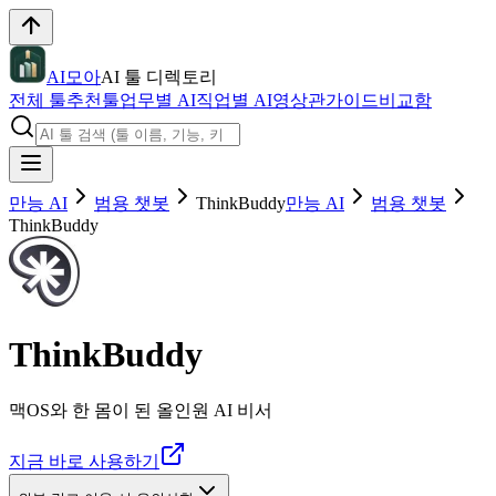
AI모아
AI 툴 디렉토리
전체 툴
추천툴
업무별 AI
직업별 AI
영상관
가이드
비교함
만능 AI
범용 챗봇
ThinkBuddy
만능 AI
범용 챗봇
ThinkBuddy
ThinkBuddy
맥OS와 한 몸이 된 올인원 AI 비서
지금 바로 사용하기