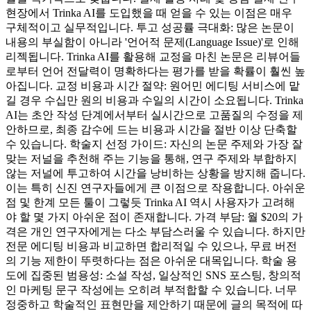
현장에서 Trinka AI를 도입했을 때 얻을 수 있는 이점은 매우
구체적이고 실무적입니다. 투고 성공률 극대화: 많은 논문이
내용의 부실함이 아니라 '언어적 문제(Language Issue)'로 인해
리젝됩니다. Trinka AI를 활용해 교정을 마친 논문은 리뷰어들
로부터 언어 전달력이 명확하다는 평가를 받을 확률이 훨씬 높
아집니다. 교정 비용과 시간 절약: 원어민 에디팅 서비스에 맡
길 경우 수십만 원의 비용과 수일의 시간이 소요됩니다. Trinka
AI는 초안 작성 단계에서부터 실시간으로 고품질의 수정을 제
안하므로, 최종 감수에 드는 비용과 시간을 절반 이상 단축할
수 있습니다. 학술지 선정 가이드: 자신의 논문 주제와 가장 잘
맞는 저널을 추천해 주는 기능을 통해, 연구 주제와 부합하지
않는 저널에 투고하여 시간을 낭비하는 상황을 방지해 줍니다.
이는 특히 신진 연구자들에게 큰 이점으로 작용합니다. 아쉬운
점 및 한계 모든 툴이 그렇듯 Trinka AI 역시 사용자가 고려해
야 할 몇 가지 아쉬운 점이 존재합니다. 가격 부담: 월 $20의 가
격은 개인 연구자에게는 다소 부담스러울 수 있습니다. 하지만
전문 에디팅 비용과 비교하면 합리적일 수 있으나, 무료 버전
의 기능 제한이 뚜렷하다는 점은 아쉬운 대목입니다. 학술 용
도에 집중된 범용성: 소설 작성, 일상적인 SNS 포스팅, 창의적
인 마케팅 문구 작성에는 오히려 부적합할 수 있습니다. 너무
정중하고 학술적인 표현만을 제안하기 때문에 글의 목적에 따