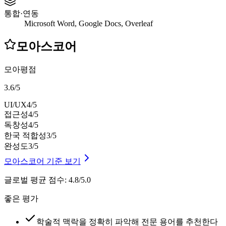
통합·연동
Microsoft Word, Google Docs, Overleaf
모아스코어
모아평점
3.6
/
5
UI/UX
4
/5
접근성
4
/5
독창성
4
/5
한국 적합성
3
/5
완성도
3
/5
모아스코어 기준 보기
글로벌 평균 점수
:
4.8/5.0
좋은 평가
학술적 맥락을 정확히 파악해 전문 용어를 추천한다