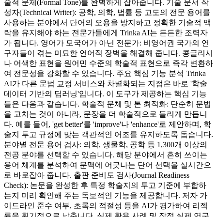
술적 문체(Formal Tone)를 완벽하게 잡아줍니다. 기술 문서 작
성자(Technical Writer): 공학, 의학, 법률 등 고도의 전문 용어를
사용하는 분야에서 단어의 오용을 방지하고 정확한 기술적 맥
락을 유지해야 하는 전문가들에게 Trinka AI는 든든한 조력자
가 됩니다. 영어가 모국어가 아닌 전문가: 비영어권 국가의 연
구자들이 겪는 미묘한 언어적 장벽을 해결해 줍니다. 콩글리시
나 어색한 표현을 원어민 수준의 학술적 표현으로 즉각 변환하
여 전문성을 강화할 수 있습니다. 주요 핵심 기능 분석 Trinka
AI가 다른 문법 교정 서비스와 차별화되는 지점은 바로 '학술
데이터 기반의 딥러닝'입니다. 이 도구가 제공하는 핵심 기능
들은 다음과 같습니다. 학술적 문체 및 톤 최적화: 단순히 문법
을 고치는 것이 아니라, 문장을 더 학술적으로 들리게 만듭니
다. 예를 들어, 'get better'를 'improve'나 'enhance'로 제안하며, 학
술지 투고 규정에 맞는 객관적인 어조를 유지하도록 돕습니다.
분야별 전문 용어 검사: 의학, 생물학, 공학 등 1,300개 이상의
전공 분야를 선택할 수 있습니다. 해당 분야에서 흔히 쓰이는
용어 체계를 분석하여 문맥에 어긋나는 단어 선택을 실시간으
로 바로잡아 줍니다. 출판 준비도 검사(Journal Readiness
Check): 논문을 완성한 후 특정 학술지의 투고 기준에 부합하
는지 미리 확인해 주는 독보적인 기능을 제공합니다. 저자 가
이드라인 준수 여부, 초록의 적절성 등을 AI가 평가하여 리젝
률을 획기적으로 낮춥니다. 실제 활용 사례 및 장점 실제 연구