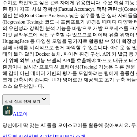
수치로 확인하고 싶은 관리자에게 유용합니다. 주요 핵심 기능 분
된 평가 지표: 사실 정확성(Factual Accuracy), 맥락 관련성(Con
원인 분석(Root Cause Analysis): 낮은 점수를 받은 실
(Regression Testing): 코드나 프롬프트가 변경될 때
의 유연성과 강력한 분석 기능을 바탕으로 개발 프로세스를 크게
이빗 클라우드에 직접 구축할 수 있으므로 데이터 유출 위험이 없습니다. 
HuggingFace 등 다양한 모델을 평가자로 활용할 수 있어
실패 사례를 시각적으로 쉽게 파악할 수 있습니다. 아쉬운 점 및
태의 툴과 달리 Docker 설치, 파이썬 환경 구성, API 키 발급
기 위해 외부 고성능 모델의 API를 호출해야 하므로 대규모 
환경이나 실시간 프로덕션 트레이싱(Tracing) 기능은 다른 전
해 감이 아닌 데이터 기반의 평가를 도입하려는 팀에게 훌륭한 
크게 단축시켜 줍니다. UI가 영어로만 제공되고 초기 구축 허
소스 솔루션입니다.
상세 정보 전체 보기
AI모아
당신에게 딱 맞는 AI 툴을 모아스코어를 활용해 찾아보세요. 무
업무별 AI
직업별 AI
가이드
AI모아 소개