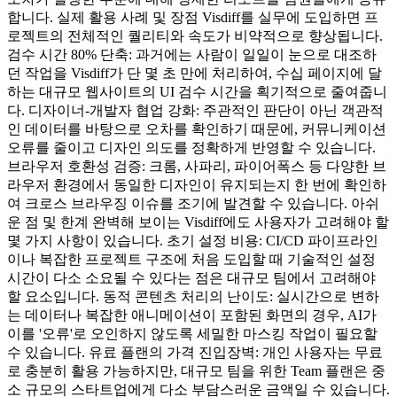
합니다. 실제 활용 사례 및 장점 Visdiff를 실무에 도입하면 프
로젝트의 전체적인 퀄리티와 속도가 비약적으로 향상됩니다.
검수 시간 80% 단축: 과거에는 사람이 일일이 눈으로 대조하
던 작업을 Visdiff가 단 몇 초 만에 처리하여, 수십 페이지에 달
하는 대규모 웹사이트의 UI 검수 시간을 획기적으로 줄여줍니
다. 디자이너-개발자 협업 강화: 주관적인 판단이 아닌 객관적
인 데이터를 바탕으로 오차를 확인하기 때문에, 커뮤니케이션
오류를 줄이고 디자인 의도를 정확하게 반영할 수 있습니다.
브라우저 호환성 검증: 크롬, 사파리, 파이어폭스 등 다양한 브
라우저 환경에서 동일한 디자인이 유지되는지 한 번에 확인하
여 크로스 브라우징 이슈를 조기에 발견할 수 있습니다. 아쉬
운 점 및 한계 완벽해 보이는 Visdiff에도 사용자가 고려해야 할
몇 가지 사항이 있습니다. 초기 설정 비용: CI/CD 파이프라인
이나 복잡한 프로젝트 구조에 처음 도입할 때 기술적인 설정
시간이 다소 소요될 수 있다는 점은 대규모 팀에서 고려해야
할 요소입니다. 동적 콘텐츠 처리의 난이도: 실시간으로 변하
는 데이터나 복잡한 애니메이션이 포함된 화면의 경우, AI가
이를 '오류'로 오인하지 않도록 세밀한 마스킹 작업이 필요할
수 있습니다. 유료 플랜의 가격 진입장벽: 개인 사용자는 무료
로 충분히 활용 가능하지만, 대규모 팀을 위한 Team 플랜은 중
소 규모의 스타트업에게 다소 부담스러운 금액일 수 있습니다.