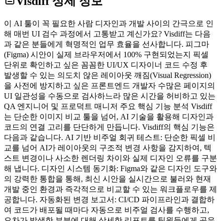
Visdiff
상세 정보
이 AI 툴이 꼭 필요한 사람 디자인과 개발 사이의 간극으로 인
해 매번 UI 검수 과정에서 고통받고 계신가요? Visdiff는 다음
과 같은 분들에게 혁명적인 업무 효율을 선사합니다. 피그마
(Figma) 시안이 실제 브라우저에서 100% 구현되었는지 픽셀
단위로 확인하고 싶은 꼼꼼한 UI/UX 디자이너 코드 수정 후
발생할 수 있는 의도치 않은 레이아웃 깨짐(Visual Regression)
을 사전에 방지하고 싶은 프론트엔드 개발자 수많은 페이지의
UI 일관성을 수동으로 검사하느라 많은 시간을 허비하고 있는
QA 엔지니어 및 프로덕트 매니저 주요 핵심 기능 분석 Visdiff
는 단순한 이미지 비교 툴을 넘어, AI 기술을 활용해 디자인과
코드의 연결 고리를 단단하게 만듭니다. Visdiff의 핵심 기능은
다음과 같습니다. AI 기반 비주얼 회귀 테스트: 단순한 픽셀 비
교를 넘어 AI가 레이아웃의 구조적 변경 사항을 감지하여, 텍
스트 변경이나 사소한 렌더링 차이와 실제 디자인 오류를 구분
해 냅니다. 디자인 시스템 동기화: Figma와 같은 디자인 도구와
의 강력한 통합을 통해, 최신 시안을 실시간으로 불러와 현재
개발 중인 환경과 즉각적으로 비교할 수 있는 워크플로우를 제
공합니다. 자동화된 변경 보고서: CI/CD 파이프라인과 결합하
여 코드가 배포될 때마다 자동으로 비주얼 검사를 수행하고,
오차가 발생한 부분에 대해 상세한 리포트를 팀원들에게 공유