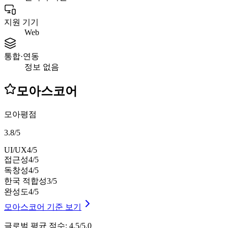
지원 기기
Web
통합·연동
정보 없음
모아스코어
모아평점
3.8
/
5
UI/UX
4
/5
접근성
4
/5
독창성
4
/5
한국 적합성
3
/5
완성도
4
/5
모아스코어 기준 보기
글로벌 평균 점수
:
4.5/5.0