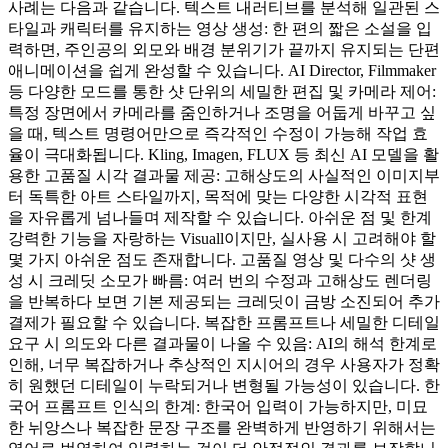
사례는 다음과 같습니다. 텍스트 내러티브를 분석해 일관된 스
타일과 캐릭터를 유지하는 영상 생성: 한 편의 짧은 소설을 입
력하면, 주인공의 외모와 배경 분위기가 끝까지 유지되는 단편
애니메이션을 쉽게 완성할 수 있습니다. AI Director, Filmmaker
등 다양한 모드를 통한 샷 단위의 세밀한 편집 및 카메라 제어:
특정 장면에서 카메라를 줌인하거나 조명을 어둡게 바꾸고 싶
을 때, 텍스트 명령어만으로 즉각적인 수정이 가능해 작업 효
율이 극대화됩니다. Kling, Imagen, FLUX 등 최신 AI 모델을 활
용한 고품질 시각 결과물 제공: 고해상도의 사실적인 이미지부
터 독특한 아트 스타일까지, 목적에 맞는 다양한 시각적 표현
을 자유롭게 넘나들며 제작할 수 있습니다. 아쉬운 점 및 한계
강력한 기능을 자랑하는 Visuall이지만, 실사용 시 고려해야 할
몇 가지 아쉬운 점도 존재합니다. 고품질 영상 및 다수의 샷 생
성 시 크레딧 소모가 빠름: 여러 번의 수정과 고해상도 렌더링
을 반복하다 보면 기본 제공되는 크레딧이 금방 소진되어 추가
결제가 필요할 수 있습니다. 복잡한 프롬프트나 세밀한 디테일
요구 시 의도와 다른 결과물이 나올 수 있음: AI의 해석 한계로
인해, 너무 복잡하거나 추상적인 지시어의 경우 사용자가 정확
히 원했던 디테일이 누락되거나 변형될 가능성이 있습니다. 한
국어 프롬프트 인식의 한계: 한국어 입력이 가능하지만, 미묘
한 뉘앙스나 복잡한 문장 구조를 완벽하게 반영하기 위해서는