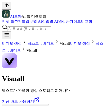
AI모아
AI 툴 디렉토리
전체 툴
추천툴
업무별 AI
직업별 AI
영상관
가이드
비교함
비디오 생성
텍스트→비디오
Visuall
비디오 생성
텍스
트→비디오
Visuall
Visuall
텍스트가 완벽한 영상 스토리로 피어나다
지금 바로 사용하기