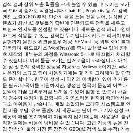
검색 결과 상위 노출 확률을 크게 높일 수 있습니다. 이는 오가
닉 트래픽 증가로 직결됩니다. ChatGPT, Perplexity 등 AI 검색
엔진 노출(GEO) 추적: 단순히 글을 쓰는 것을 넘어, 생성된 콘
텐츠가 최신 AI 챗봇들의 답변에 인용되도록 전략을 세우고
브랜드 인지도를 선점할 수 있습니다. 새로운 검색 패러다임에
빠르게 적응할 수 있는 강력한 무기입니다. 키워드 리서치부터
발행까지 올인원 워크플로우 제공: SEMrush 등 외부 SEO 툴과
연동되며, 워드프레스(WordPress)로 즉시 발행할 수 있어 콘텐
츠 제작의 대부분의 과정을 Writesonic 하나로 매끄럽게 처리할
수 있습니다. 여러 툴을 오가는 번거로움이 사라집니다. 아쉬
운 점 및 한계 강력한 성능을 자랑하는 Writesonic이지만, 국내
사용자와 소규모 팀이 사용하기에는 몇 가지 고려해야 할 단점
도 존재합니다. 한국어 생성 시 약간의 어색함이 있어 추가 윤
문 필요: 다국어를 지원하지만, 생성된 한국어 문장의 어투나
문맥이 가끔 번역투처럼 느껴질 수 있어 발행 전 반드시 사람
의 검수와 수정이 필요합니다. 자연스러운 현지화 측면에서는
다소 아쉬움이 남습니다. 매월 소멸되는 크레딧 시스템으로 인
한 비용 부담: 유료 플랜에서 제공되는 단어 수나 기사 생성 크
레딧이 매월 초기화되며 이월되지 않기 때문에, 사용량이 불규
칙한 달에는 비용이 낭비될 수 있습니다. 고급 기능의 높은 진
입 장벽: 이 툴의 가장 큰 장점인 GEO(AI 검색 노출 추적) 기능