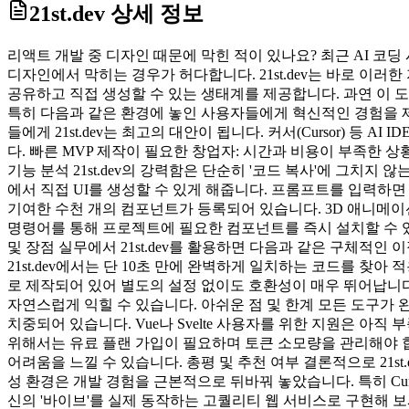
21st.dev
상세 정보
리액트 개발 중 디자인 때문에 막힌 적이 있나요? 최근 AI 코딩 시
디자인에서 막히는 경우가 허다합니다. 21st.dev는 바로 이러한 
공유하고 직접 생성할 수 있는 생태계를 제공합니다. 과연 이 도구
특히 다음과 같은 환경에 놓인 사용자들에게 혁신적인 경험을 제공
들에게 21st.dev는 최고의 대안이 됩니다. 커서(Cursor) 
다. 빠른 MVP 제작이 필요한 창업자: 시간과 비용이 부족한 상
기능 분석 21st.dev의 강력함은 단순히 '코드 복사'에 그치지 않는 기능
에서 직접 UI를 생성할 수 있게 해줍니다. 프롬프트를 입력하
기여한 수천 개의 컴포넌트가 등록되어 있습니다. 3D 애니메이션,
명령어를 통해 프로젝트에 필요한 컴포넌트를 즉시 설치할 수 있
및 장점 실무에서 21st.dev를 활용하면 다음과 같은 구체적인
21st.dev에서는 단 10초 만에 완벽하게 일치하는 코드를 찾아 적용할 
로 제작되어 있어 별도의 설정 없이도 호환성이 매우 뛰어납니다.
자연스럽게 익힐 수 있습니다. 아쉬운 점 및 한계 모든 도구가 완벽할 
치중되어 있습니다. Vue나 Svelte 사용자를 위한 지원은 아직
위해서는 유료 플랜 가입이 필요하며 토큰 소모량을 관리해야 합니다.
어려움을 느낄 수 있습니다. 총평 및 추천 여부 결론적으로 21st
성 환경은 개발 경험을 근본적으로 뒤바꿔 놓았습니다. 특히 Cur
신의 '바이브'를 실제 동작하는 고퀄리티 웹 서비스로 구현해 