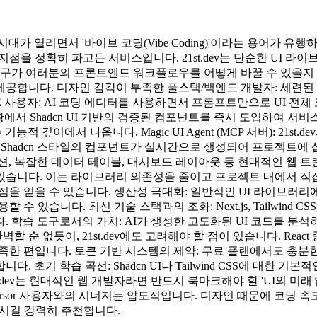
대가 열리면서 '바이브 코딩(Vibe Coding)'이라는 용어가 유행
지점을 정확히 파고든 서비스입니다. 21st.dev는 단순한 UI 라이
가 여러분의 프론트엔드 워크플로우를 어떻게 바꿀 수 있을지 심층 분
합니다. 디자인 감각이 부족한 풀스택/백엔드 개발자: 세련된 UI
등 AI IDE 사용자: AI 코딩 에디터를 사용하면서 프롬프트만으로 
황에서 Shadcn UI 기반의 검증된 컴포넌트를 즉시 도입하여 
적 깊이에서 나옵니다. Magic UI Agent (MCP 서버): 21st.d
면 Shadcn 스타일의 컴포넌트가 실시간으로 생성되어 프로젝트에
 복잡한 데이터 테이블, 대시보드 레이아웃 등 현대적인 웹 트렌드
습니다. 이는 라이브러리 의존성을 줄이고 프로젝트 내에서 직접
 이점을 얻을 수 있습니다. 생산성 극대화: 일반적인 UI 라이브
수 있습니다. 최신 기술 스택과의 조화: Next.js, Tailwind CS
 학습 도구로서의 가치: AI가 생성한 고도화된 UI 코드를 분석하
순 없듯이, 21st.dev에도 고려해야 할 점이 있습니다. React 
 부족한 편입니다. 토큰 기반 시스템의 제약: 무료 플랜에서도 충분
 초기 학습 곡선: Shadcn UI나 Tailwind CSS에 대한
.dev는 현대적인 웹 개발자라면 반드시 북마크해야 할 'UI의 미래
sor 사용자와의 시너지는 압도적입니다. 디자인 때문에 코딩 속도가 
보시길 강력히 추천합니다.