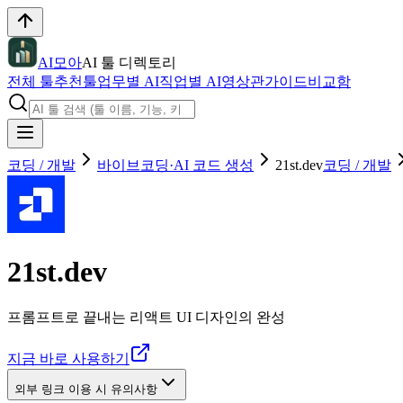
AI모아
AI 툴 디렉토리
전체 툴
추천툴
업무별 AI
직업별 AI
영상관
가이드
비교함
코딩 / 개발
바이브코딩·AI 코드 생성
21st.dev
코딩 / 개발
21st.dev
프롬프트로 끝내는 리액트 UI 디자인의 완성
지금 바로 사용하기
외부 링크 이용 시 유의사항