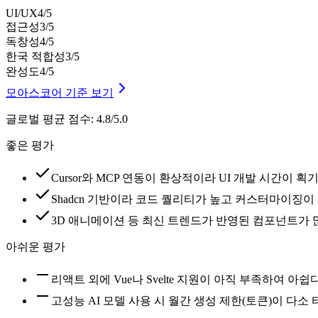
UI/UX
4
/5
접근성
3
/5
독창성
4
/5
한국 적합성
3
/5
완성도
4
/5
모아스코어 기준 보기
글로벌 평균 점수
:
4.8/5.0
좋은 평가
Cursor와 MCP 연동이 환상적이라 UI 개발 시간이
Shadcn 기반이라 코드 퀄리티가 높고 커스터마이징
3D 애니메이션 등 최신 트렌드가 반영된 컴포넌트가 
아쉬운 평가
리액트 외에 Vue나 Svelte 지원이 아직 부족하여 아
고성능 AI 모델 사용 시 월간 생성 제한(토큰)이 다