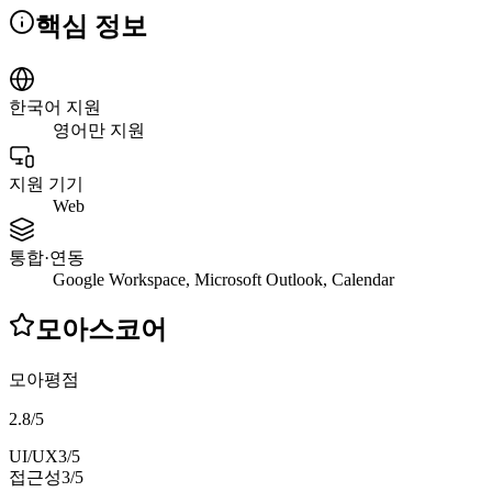
핵심 정보
한국어 지원
영어만 지원
지원 기기
Web
통합·연동
Google Workspace, Microsoft Outlook, Calendar
모아스코어
모아평점
2.8
/
5
UI/UX
3
/5
접근성
3
/5