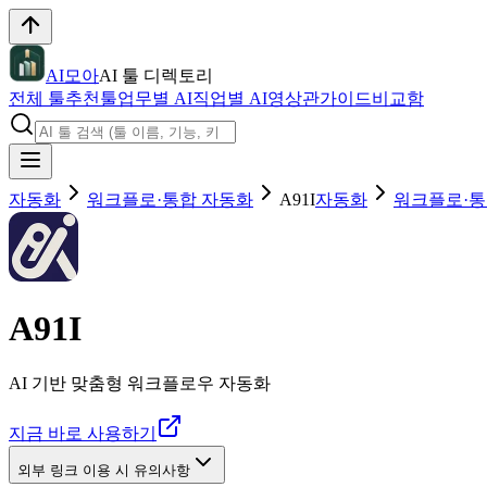
AI모아
AI 툴 디렉토리
전체 툴
추천툴
업무별 AI
직업별 AI
영상관
가이드
비교함
자동화
워크플로·통합 자동화
A91I
자동화
워크플로·통
A91I
AI 기반 맞춤형 워크플로우 자동화
지금 바로 사용하기
외부 링크 이용 시 유의사항