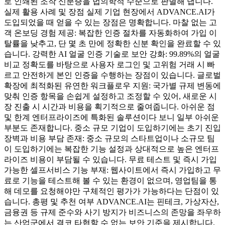
로 인쇄된 조작 신분증을 법의학적 수준으로 판별해 냅니다.
실제 활용 사례 및 장점 실제 기업 현장에서 ADVANCE.AI가
도입되었을 때 얻을 수 있는 장점은 명확합니다. 마찰 없는 고
객 온보딩 경험 제공: 복잡한 인증 절차를 자동화하여 가입 이
탈률을 낮추고, 단 몇 초 만에 정확한 신분 확인을 완료할 수 있
습니다. 강력한 AI 얼굴 인증 기술로 보안 강화: 99.89%의 얼굴
비교 정확도를 바탕으로 사용자 로그인 및 고위험 거래 시 빠
르고 안전하게 본인 인증을 수행하는 장점이 있습니다. 글로벌
확장에 최적화된 유연한 워크플로우 지원: 국가별 규제 변동에
맞춰 인증 항목을 손쉽게 설정하고 조정할 수 있어, 새로운 시
장 진출 시 시간과 비용을 획기적으로 줄여줍니다. 아쉬운 점
및 한계 엔터프라이즈에 특화된 솔루션이다 보니 일부 아쉬운
부분도 존재합니다. 중소 규모 기업이 도입하기에는 초기 진입
장벽과 비용 부담 존재: 중소 규모의 스타트업이나 소규모 팀
이 도입하기에는 복잡한 기능 설정과 상대적으로 높은 엔터프
라이즈 비용이 부담될 수 있습니다. 무료 테스트 및 즉시 가입
가능한 셀프서비스 기능 부재: 웹사이트에서 즉시 가입하고 무
료로 기능을 테스트해 볼 수 있는 환경이 없으며, 영업팀을 통
해 데모를 요청해야만 구체적인 평가가 가능하다는 단점이 있
습니다. 총평 및 추천 여부 ADVANCE.AI는 핀테크, 가상자산,
금융권 등 규제 준수와 사기 방지가 비즈니스의 존망을 좌우하
는 산업군에서 결코 타협할 수 없는 보안 기준을 제시합니다.