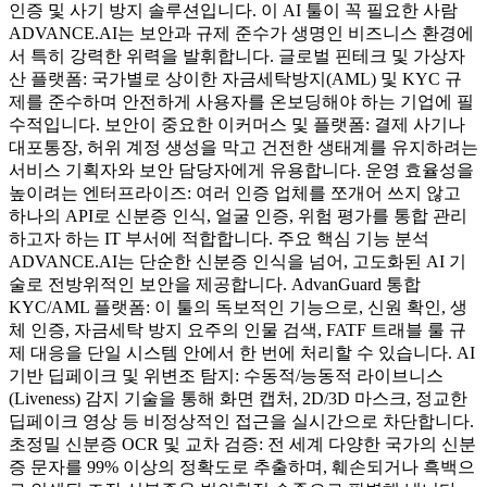
인증 및 사기 방지 솔루션입니다. 이 AI 툴이 꼭 필요한 사람
ADVANCE.AI는 보안과 규제 준수가 생명인 비즈니스 환경에
서 특히 강력한 위력을 발휘합니다. 글로벌 핀테크 및 가상자
산 플랫폼: 국가별로 상이한 자금세탁방지(AML) 및 KYC 규
제를 준수하며 안전하게 사용자를 온보딩해야 하는 기업에 필
수적입니다. 보안이 중요한 이커머스 및 플랫폼: 결제 사기나
대포통장, 허위 계정 생성을 막고 건전한 생태계를 유지하려는
서비스 기획자와 보안 담당자에게 유용합니다. 운영 효율성을
높이려는 엔터프라이즈: 여러 인증 업체를 쪼개어 쓰지 않고
하나의 API로 신분증 인식, 얼굴 인증, 위험 평가를 통합 관리
하고자 하는 IT 부서에 적합합니다. 주요 핵심 기능 분석
ADVANCE.AI는 단순한 신분증 인식을 넘어, 고도화된 AI 기
술로 전방위적인 보안을 제공합니다. AdvanGuard 통합
KYC/AML 플랫폼: 이 툴의 독보적인 기능으로, 신원 확인, 생
체 인증, 자금세탁 방지 요주의 인물 검색, FATF 트래블 룰 규
제 대응을 단일 시스템 안에서 한 번에 처리할 수 있습니다. AI
기반 딥페이크 및 위변조 탐지: 수동적/능동적 라이브니스
(Liveness) 감지 기술을 통해 화면 캡처, 2D/3D 마스크, 정교한
딥페이크 영상 등 비정상적인 접근을 실시간으로 차단합니다.
초정밀 신분증 OCR 및 교차 검증: 전 세계 다양한 국가의 신분
증 문자를 99% 이상의 정확도로 추출하며, 훼손되거나 흑백으