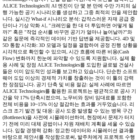
ALICE Technologies의 AI 엔진이 단 몇 분 만에 수만 가지의 실
행 가능한 공기 시나리오를 생성하고 그중 최적의 안을 제안합
니다. 실시간 What-if 시나리오 분석: 갑작스러운 자재 공급 중
단이나 기상 악화 시, "크레인을 한 대 더 투입하면 어떻게 될
까?" 혹은 "작업 순서를 바꾸면 공기가 얼마나 늘어날까?"와
같은 질문에 즉각적인 데이터 기반 답변을 제공합니다. 4D 및
5D 통합 시각화: 3D 모델과 일정을 결합하여 공정 진행 상황을
시각적으로 확인할 수 있으며, 시간 흐름에 따른 비용(Cash
Flow) 변화까지 한눈에 파악할 수 있도록 지원합니다. 실제 활
용 사례 및 장점 ALICE Technologies를 도입한 글로벌 건설사
들은 이미 압도적인 성과를 보고하고 있습니다. 단순한 소프트
웨어 도입 이상의 경제적 가치를 창출하는 것이 이 툴의 강력
한 장점입니다. 공기 단축 및 비용 절감: 실제 사례에 따르면
ALICE Technologies를 활용한 프로젝트는 평균적으로 공사 기
간을 약 17% 단축시켰으며, 노무비와 장비 임대료를 포함한
전체 비용을 10~15% 이상 절감하는 효과를 거두었습니다. 리
스크 조기 발견 및 대응: 공사 도중 발생할 수 있는 병목 구간
(Bottleneck)을 사전에 시뮬레이션하여, 현장에서 문제가 터지
기 전에 미리 대체 공법이나 자원 재배치 계획을 세울 수 있습
니다. 입찰 경쟁력 강화: 정교한 데이터와 시뮬레이션 결과를
바탕으로 제안서를 작성함으로써, 발주처에게 프로젝트 수행