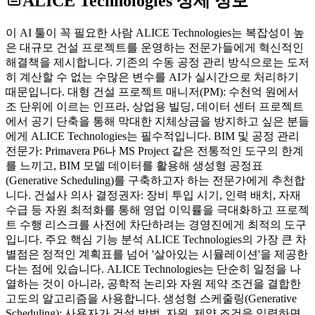
ALICE Technologies
상세 정보
이 AI 툴이 꼭 필요한 사람 ALICE Technologies는 복잡성이 높
은 대규모 건설 프로젝트를 운영하는 전문가들에게 혁신적인
해결책을 제시합니다. 기존의 수동 공정 관리 방식으로는 도저
히 계산할 수 없는 수많은 변수를 AI가 실시간으로 처리하기
때문입니다. 대형 건설 프로젝트 매니저(PM): 수천억 원에서
조 단위에 이르는 인프라, 상업용 빌딩, 데이터 센터 프로젝트
에서 공기 단축을 통해 막대한 지체상금을 방지하고 싶은 분들
에게 ALICE Technologies는 필수적입니다. BIM 및 공정 관리
전문가: Primavera P6나 MS Project 같은 전통적인 도구의 한계
를 느끼고, BIM 모델 데이터를 활용해 생성형 공정표
(Generative Scheduling)를 구축하고자 하는 전문가에게 추천합
니다. 건설사 의사 결정권자: 장비 투입 시기, 인력 배치, 자재
수급 등 자원 최적화를 통해 영업 이익률을 극대화하고 프로젝
트 수행 리스크를 사전에 차단하려는 경영진에게 최적의 도구
입니다. 주요 핵심 기능 분석 ALICE Technologies의 가장 큰 차
별점은 정적인 계획표를 넘어 '살아있는 시뮬레이션'을 제공한
다는 점에 있습니다. ALICE Technologies는 단순히 일정을 나
열하는 것이 아니라, 공학적 논리와 자원 제약 조건을 결합한
고도의 알고리즘을 사용합니다. 생성형 스케줄링(Generative
Scheduling): 사용자가 건설 방법, 자원, 제약 조건을 입력하면