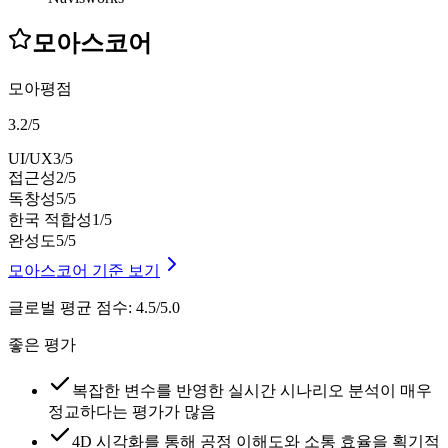
모아스코어
모아평점
3.2
/
5
UI/UX
3
/5
접근성
2
/5
독창성
5
/5
한국 적합성
1
/5
완성도
5
/5
모아스코어 기준 보기
글로벌 평균 점수
:
4.5/5.0
좋은 평가
복잡한 변수를 반영한 실시간 시나리오 분석이 매우
정교하다는 평가가 많음
4D 시각화를 통해 공정 이해도와 소통 효율을 획기적