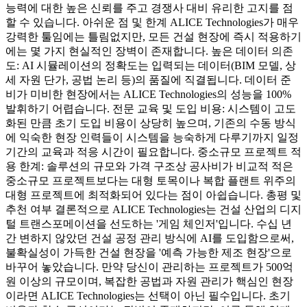
능력에 대한 높은 신뢰를 주고 경쟁사 대비 유리한 고지를 점
할 수 있습니다. 아쉬운 점 및 한계 ALICE Technologies가 매우
강력한 툴임에는 틀림없지만, 모든 건설 현장에 즉시 적용하기
에는 몇 가지 현실적인 장벽이 존재합니다. 높은 데이터 의존
도: AI 시뮬레이션의 정확도는 입력되는 데이터(BIM 모델, 상
세 자원 단가, 공법 논리 등)의 품질에 직결됩니다. 데이터 준
비가 미비한 현장에서는 ALICE Technologies의 성능을 100%
발휘하기 어렵습니다. 전문 교육 및 도입 비용: 시스템이 고도
화된 만큼 초기 도입 비용이 상당히 높으며, 기존의 수동 방식
에 익숙한 현장 인력들이 시스템을 능숙하게 다루기까지 일정
기간의 교육과 적응 시간이 필요합니다. 중소규모 프로젝트 적
용 한계: 솔루션의 규모와 가격 구조상 공사비가 비교적 적은
중소규모 프로젝트보다는 대형 토목이나 복합 플랜트 위주의
대형 프로젝트에 최적화되어 있다는 점이 아쉽습니다. 총평 및
추천 여부 결론적으로 ALICE Technologies는 건설 산업의 디지
털 트랜스포메이션을 선도하는 '게임 체인저'입니다. 수십 년
간 변하지 않았던 건설 공정 관리 방식에 AI를 도입함으로써,
불확실성이 가득한 건설 현장을 '예측 가능한 제조 현장'으로
바꾸어 놓았습니다. 만약 당신이 관리하는 프로젝트가 500억
원 이상의 규모이며, 복잡한 공법과 자원 관리가 핵심인 현장
이라면 ALICE Technologies는 선택이 아닌 필수입니다. 초기