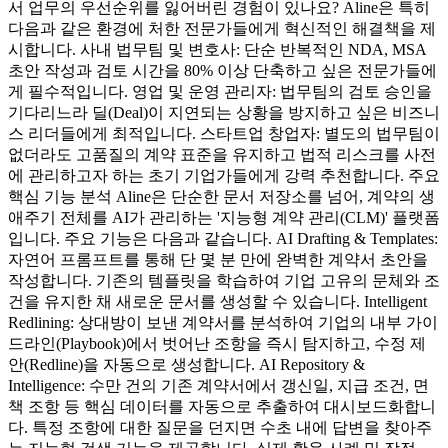
서 업무의 우선순위를 잃어버린 경험이 있나요? Aline은 특히
다음과 같은 환경에 처한 전문가들에게 혁신적인 해결책을 제
시합니다. 사내 법무팀 및 변호사: 단순 반복적인 NDA, MSA
초안 작성과 검토 시간을 80% 이상 단축하고 싶은 전문가들에
게 필수적입니다. 영업 및 운영 관리자: 법무팀의 검토 승인을
기다리느라 딜(Deal)이 지연되는 상황을 방지하고 싶은 비즈니
스 리더들에게 최적입니다. 스타트업 창업자: 별도의 법무팀이
없더라도 고품질의 계약 표준을 유지하고 법적 리스크를 사전
에 관리하고자 하는 초기 기업가들에게 강력 추천합니다. 주요
핵심 기능 분석 Aline은 단순한 문서 저장소를 넘어, 계약의 생
애주기 전체를 AI가 관리하는 '지능형 계약 관리(CLM)' 플랫폼
입니다. 주요 기능은 다음과 같습니다. AI Drafting & Templates:
자연어 프롬프트를 통해 단 몇 분 만에 완벽한 계약서 초안을
작성합니다. 기존의 템플릿을 학습하여 기업 고유의 문체와 조
건을 유지한 채 새로운 문서를 생성할 수 있습니다. Intelligent
Redlining: 상대방이 보낸 계약서를 분석하여 기업의 내부 가이
드라인(Playbook)에서 벗어난 조항을 즉시 탐지하고, 수정 제
안(Redline)을 자동으로 생성합니다. AI Repository &
Intelligence: 수만 건의 기존 계약서에서 갱신일, 지급 조건, 면
책 조항 등 핵심 데이터를 자동으로 추출하여 대시보드화합니
다. 특정 조항에 대한 질문을 던지면 수초 내에 답변을 찾아주