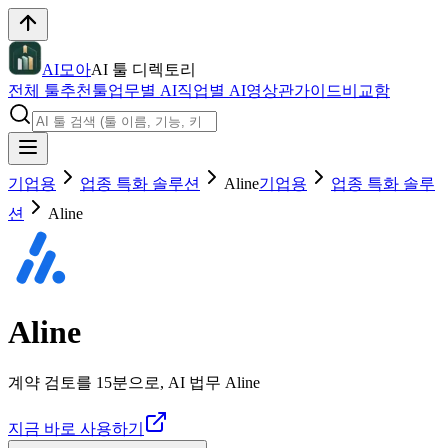
AI모아
AI 툴 디렉토리
전체 툴
추천툴
업무별 AI
직업별 AI
영상관
가이드
비교함
기업용
업종 특화 솔루션
Aline
기업용
업종 특화 솔루
션
Aline
Aline
계약 검토를 15분으로, AI 법무 Aline
지금 바로 사용하기