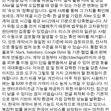
는 지능형 검색 기능을 제공합니다. 실제 활용 사례 및 장점
Aline을 실무에 도입했을 때 얻을 수 있는 가장 큰 변화는 업무
의 '속도'와 '정확성'입니다. 실제 사례를 통해 그 가치를 확인해
보세요. 계약 체결 시간 단축: 한 글로벌 기업은 Aline 도입 후
계약 검토 시간을 평균 4시간에서 15분으로 단축했습니다. AI
가 위험 요소를 먼저 식별해주기 때문에 법무팀은 고차원적인
판단에만 집중할 수 있었습니다. 리스크 관리의 일관성: 사람
이 수동으로 검토할 때 발생할 수 있는 휴먼 에러를 제거합니
다. 모든 계약서가 동일한 AI 기준에 따라 검토되므로, 전사적
으로 통일된 법적 보호 수준을 유지할 수 있습니다. 통합 워크
플로우: Slack, Salesforce, Google Drive 등 기존 협업 툴과 완벽
하게 연동됩니다. 계약 요청부터 서명(AlineSign)까지의 과정
을 외부 툴 이동 없이 단일 플랫폼에서 끝낼 수 있어 운영 효율
이 극대화됩니다. 아쉬운 점 및 한계 강력한 기능을 갖춘 Aline
이지만, 모든 도구가 그렇듯 몇 가지 고려해야 할 한계점이 존
재합니다. 초기 비용 부담: 개인이나 아주 작은 팀이 사용하기
에는 월 $200 수준의 가격이 다소 높게 느껴질 수 있습니다. 이
는 엔터프라이즈급 기능을 제공하기 위한 비용이지만, 접근성
이 낮을 수 있다는 점이 아쉽습니다. 한글 최적화 수준: 기본적
으로 영어 기반의 계약 환경에 가장 강력한 성능을 발휘합니
다. 한국어 계약서 분석 기능도 지속적으로 개선되고 있으나,
복잡한 법률 용어의 한국어 뉘앙스를 파악하는 데는 여전히 전