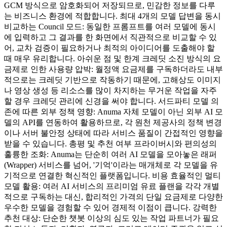
GCM 방식으로 암호화되어 저장되므로, 민감한 정보를 다루
는 비즈니스 환경에 적합합니다. 최대 4개의 모델 답변을 동시
비교하는 Council 모드: 동일한 프롬프트를 여러 모델에 동시
에 입력하고 그 결과를 한 화면에서 직관적으로 비교할 수 있
어, 교차 검증이 필요하거나 최적의 아이디어를 도출해야 할
때 매우 유리합니다. 아쉬운 점 및 한계 크레딧 소진 방식의 요
금제로 인한 사용량 압박: 월정액 요금제를 구독하더라도 내부
적으로는 크레딧 기반으로 작동하기 때문에, 고해상도 이미지
나 영상 생성 등 리소스를 많이 차지하는 무거운 작업을 자주
할 경우 크레딧 관리에 신경을 써야 합니다. 서드파티 모델 의
존에 따른 외부 정책 영향: Anuma 자체 모델이 아닌 외부 AI 모
델의 API를 연동하여 활용하므로, 각 원천 제공사의 정책 변경
이나 서버 불안정 상태에 따라 서비스 품질이 간접적인 영향을
받을 수 있습니다. 총평 및 추천 여부 프라이버시와 편의성의
훌륭한 조화: Anuma는 단순히 여러 AI 모델을 모아놓은 래퍼
(Wrapper) 서비스를 넘어, '기억'이라는 매개체로 각 모델을 유
기적으로 연결한 혁신적인 플랫폼입니다. 비용 효율적인 멀티
모델 활용: 여러 AI 서비스의 프리미엄 유료 플랜을 각각 개별
적으로 구독하는 대신, 합리적인 가격의 단일 요금제로 다양한
우수한 모델을 경험할 수 있어 경제적 이점이 큽니다. 강력한
추천 대상: 단순한 챗봇 이상의 심도 있는 작업 파트너가 필요