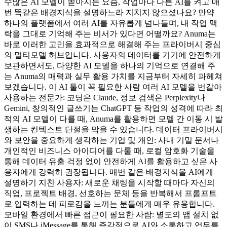
수많은 AI 모델이 쏟아지는 요즘, 작업마다 다른 AI를 켜고 매
번 똑같은 배경지식을 설명하느라 지치지 않으셨나요? 만약
하나의 플랫폼에서 여러 AI를 자유롭게 넘나들며, 내 작업 맥
락을 그대로 기억해 주는 비서가 있다면 어떨까요? Anuma는
바로 이러한 고민을 효과적으로 해결해 주는 프라이버시 중심
의 멀티모델 허브입니다. 사용자의 데이터를 기기에 안전하게
보관하면서도, 다양한 AI 모델을 하나의 기억으로 연결해 주
는 Anuma의 매력과 실무 활용 가치를 지금부터 자세히 파헤쳐
보겠습니다. 이 AI 툴이 꼭 필요한 사람 여러 AI 모델을 번갈아
사용하는 전문가: 코딩은 Claude, 정보 검색은 Perplexity나
Gemini, 창의적인 글쓰기는 ChatGPT 등 작업의 성격에 따라 최
적의 AI 모델이 다를 때, Anuma를 활용하면 모델 간 이동 시 발
생하는 컨텍스트 단절을 막을 수 있습니다. 데이터 프라이버시
와 보안을 중요하게 생각하는 기업 및 개인: 사내 기밀 문서나
개인적인 비즈니스 아이디어를 다룰 때, 로컬 암호화 기술을
통해 데이터 유출 걱정 없이 안전하게 AI를 활용하고 싶은 사
용자에게 강력히 권장됩니다. 매번 같은 배경지식을 AI에게
설명하기 지친 사용자: 새로운 채팅을 시작할 때마다 자신의
직업, 프로젝트 배경, 선호하는 문체 등을 반복해서 프롬프트
로 입력하는 데 피로감을 느끼는 분들에게 매우 유용합니다.
모바일 환경에서 빠른 접근이 필요한 사람: 별도의 앱 설치 없
이 SMS나 iMessage를 통해 즉각적으로 AI와 소통하고 업무를