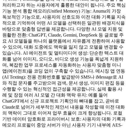
처리하고자 하는 사용자에게 훌륭한 대안이 됩니다. 주요 핵심
기능 분석 통합 메모리(Unified Memory) 기능: Anuma의 가장
독보적인 기능으로, 사용자의 선호도와 이전 대화 기록을 지속
적으로 기억하여 어떤 AI 모델을 선택하든 일관된 배경지식을
바탕으로 맞춤형 답변을 제공합니다. 다양한 AI 모델 지원 및
원활한 전환: ChatGPT, Claude, Gemini, DeepSeek 등 글로벌 주
요 AI 모델들을 하나의 플랫폼에서 자유롭게 전환하며 사용할
수 있으며, 대화 도중에도 맥락을 잃지 않고 모델을 변경할 수
있습니다. AI 에이전트 및 멀티미디어 생성: 단순한 텍스트 대
화를 넘어 이미지, 오디오, 비디오 생성 기능을 폭넓게 지원하
며, 복잡한 업무 프로세스를 자동화하는 사용자 맞춤형 미니
앱(에이전트)을 코딩 없이 구축할 수 있습니다. 메시징 앱 연동
(AI Texting): 전용 전화번호를 발급받아 SMS나 iMessage로 AI
와 직접 문자를 주고받으며 검색, 문서 생성, 이미지 편집 등을
수행할 수 있는 혁신적인 접근성을 제공합니다. 실제 활용 사
례 및 장점 여러 AI 모델 간 대화 맥락 유지: 예를 들어
ChatGPT에서 신규 프로젝트 기획안의 뼈대를 잡고, 곧바로
Claude로 넘어가 세부적인 제안서 내용을 작성할 때 이전 대화
의 맥락이 그대로 이어져 업무 효율이 크게 향상됩니다. 로컬
기반 데이터 암호화로 프라이버시 보호: 사용자의 대화 기록과
메모리 프로필이 중앙 서버가 아닌 사용자 기기 내부에 AES-