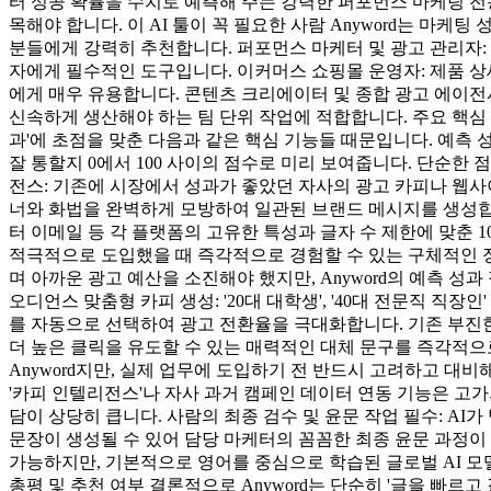
터 성공 확률을 수치로 예측해 주는 강력한 퍼포먼스 마케팅 전용
목해야 합니다. 이 AI 툴이 꼭 필요한 사람 Anyword는 마
분들에게 강력히 추천합니다. 퍼포먼스 마케터 및 광고 관리자:
자에게 필수적인 도구입니다. 이커머스 쇼핑몰 운영자: 제품 
에게 매우 유용합니다. 콘텐츠 크리에이터 및 종합 광고 에이전
신속하게 생산해야 하는 팀 단위 작업에 적합합니다. 주요 핵심 기
과'에 초점을 맞춘 다음과 같은 핵심 기능들 때문입니다. 예측 성과 점수
잘 통할지 0에서 100 사이의 점수로 미리 보여줍니다. 단순한 점
전스: 기존에 시장에서 성과가 좋았던 자사의 광고 카피나 웹사이
너와 화법을 완벽하게 모방하여 일관된 브랜드 메시지를 생성합니
터 이메일 등 각 플랫폼의 고유한 특성과 글자 수 제한에 맞춘 1
적극적으로 도입했을 때 즉각적으로 경험할 수 있는 구체적인 장점
며 아까운 광고 예산을 소진해야 했지만, Anyword의 예측 
오디언스 맞춤형 카피 생성: '20대 대학생', '40대 전문직 직
를 자동으로 선택하여 광고 전환율을 극대화합니다. 기존 부진한 
더 높은 클릭을 유도할 수 있는 매력적인 대체 문구를 즉각적
Anyword지만, 실제 업무에 도입하기 전 반드시 고려하고 대비
'카피 인텔리전스'나 자사 과거 캠페인 데이터 연동 기능은 고가
담이 상당히 큽니다. 사람의 최종 검수 및 윤문 작업 필수: 
문장이 생성될 수 있어 담당 마케터의 꼼꼼한 최종 윤문 과정이
가능하지만, 기본적으로 영어를 중심으로 학습된 글로벌 AI 
총평 및 추천 여부 결론적으로 Anyword는 단순히 '글을 빠르고