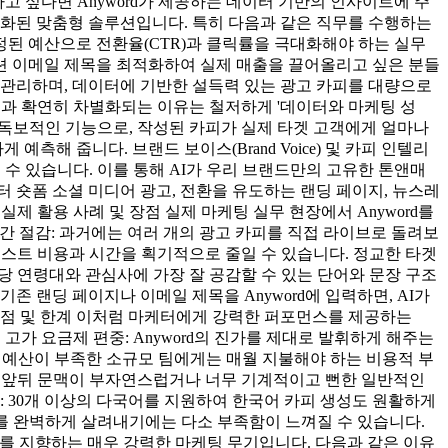
고 싶다면 Anyword가 제공하는 데이터 기반의 인사이트에 주
 최적화된 맞춤형 솔루션입니다. 특히 다음과 같은 직무를 수행하는
정된 예산으로 전환율(CTR)과 클릭률을 극대화해야 하는 실무
션 이메일 제목을 최적화하여 실제 매출을 끌어올리고 싶은 분들
 관리하며, 데이터에 기반한 설득력 있는 광고 카피를 대량으로
기 툴과 확연히 차별화되는 이유는 철저하게 '데이터와 마케팅 성
표하는 가장 독보적인 기능으로, 작성된 카피가 실제 타겟 고객에게 얼마나
측해 줍니다. 브랜드 보이스(Brand Voice) 및 카피 인텔리
 수 있습니다. 이를 통해 AI가 우리 브랜드만의 고유한 톤앤매
 숏폼 소셜 미디어 광고, 전환을 유도하는 랜딩 페이지, 뉴스레
실제 활용 사례 및 장점 실제 마케팅 실무 현장에서 Anyword를
시간 절감: 과거에는 여러 개의 광고 카피를 직접 라이브로 돌려보
 테스트 비용과 시간을 획기적으로 줄일 수 있습니다. 정교한 타겟
가 해당 연령대와 관심사에 가장 잘 공감할 수 있는 단어와 문장 구조
 랜딩 페이지나 이메일 제목을 Anyword에 입력하면, AI가
 점 및 한계 이처럼 마케터에게 강력한 퍼포먼스를 제공하는
 고가 요금제 편중: Anyword의 진가를 제대로 발휘하게 해주는
이나 예산이 부족한 소규모 팀에게는 매월 지불해야 하는 비용적 부
로는 앞뒤 문맥이 부자연스럽거나 너무 기계적이고 뻔한 일반적인
: 30개 이상의 다국어를 지원하여 한국어 카피 생성도 원활하게
를 완벽하게 살려내기에는 다소 부족함이 느껴질 수 있습니다.
AI'를 지향하는 매우 강력한 마케팅 무기입니다. 다음과 같은 이유