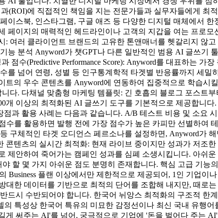
 AI 툴입니다. 치열한 디지털 마케팅 시장에서 경쟁 우위를 점하
케팅 성과(ROI)에 직접적인 책임을 지는 전문가들과 실무자들에게
 페이스북, 인스타그램, 구글 애즈 등 다양한 디지털 매체에서 한
상세 페이지의 매력적인 헤드라인이나 고객의 지갑을 여는 프로모
시: 여러 클라이언트 브랜드의 고유한 톤앤매너를 헷갈리지 않고
능 분석 Anyword가 챗GPT나 다른 일반적인 범용 AI 글쓰
(Predictive Performance Score): Anyword를 대
수를 넘어 연령, 성별 등 인구통계학적 타겟별 반응률까지 세밀하게 예
트의 우수 콘텐츠를 Anyword에 연동하여 집중적으로 학습시킬
다. 다채널 맞춤형 마케팅 템플릿: 긴 호흡의 블로그 포스트부터
00개 이상의 최적화된 AI 글쓰기 도구를 기본적으로 제공합니다. 
과 활용 사례는 다음과 같습니다. A/B 테스트 비용 및 소요 
성과 점수를 활용하면 발행 전에 가장 점수가 높은 카피만 선별하여
장인' 등 구체적인 타겟 오디언스 페르소나를 설정하면, Anyword
콘텐츠의 실시간 최적화: 현재 라이브 중이지만 성과가 저조한 기존
으로 제안하여 죽어가는 캠페인 성과를 심폐 소생시킵니다. 아쉬운
해야 할 몇 가지 아쉬운 점도 분명히 존재합니다. 핵심 고급 기능의
의 Business 플랜 이상에서만 제한적으로 제공되어, 1인 기업
AI가 방대한 데이터를 기반으로 최적의 단어를 조합해 내지만, 때
 반드시 수반되어야 합니다. 한국어 뉘앙스 최적화의 구조적 한계
모델의 특성상 한국어 특유의 미묘한 감정선이나 최신 국내 유행어
 길게 써주는 AI'를 넘어, 궁극적으로 기업에 '돈을 벌어다 주는 