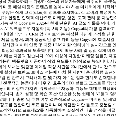
스 성장을 가속화하려는 다양한 직군의 전문가들에게 필수적인 플랫
광고 카피 등 매일 대량의 콘텐츠를 쏟아내야 하는 마케터에게 최적화
자: 수많은 잠재 고객(리드)의 정보를 조사하고, 각 고객의 특성
가: 한정된 인력과 예산으로 마케팅, 영업, 고객 관리 등 다방면의
분석 Copy.ai는 2026년 현재 단순한 AI 글쓰기 툴을 넘어, 
AI 워크플로우 자동화 (독보적 기능): Copy.ai의 가장 강력하
 이메일 작성 → CRM 업데이트'라는 복잡한 다단계 과정을 단 한
드라인, 제품 설명서, 과거 성공적인 광고 카피 등을 Copy.ai에 학
실시간 데이터 연동 및 다중 LLM 지원: 인터넷에 실시간으로 
선택하여 최상의 결과물을 도출합니다. 실제 활용 사례 및 장점 실제 비
사례는 다음과 같습니다. 90개 이상의 다양한 마케팅 템플릿 제공:
용 가능한 템플릿을 제공하여 작업 속도를 비약적으로 높입니다. 세
객에게 보내는 맞춤형 이메일 작성 시간을 20시간에서 단 1시간으로 단
에 설정된 브랜드 보이스 덕분에 마치 한 사람이 쓴 것처럼 일관
, 도입 전 반드시 고려해야 할 몇 가지 아쉬운 점과 한계도 존재합
 전문적인 논문이나 매우 긴 호흡의 SEO 블로그 포스트를 작성
y.ai의 진정한 가치인 '워크플로우 자동화' 기능을 제대로 활용하려
니다. 초기 설정 및 학습 곡선: 단순한 챗봇 형태의 AI 툴과
니다. 총평 및 추천 여부 결론적으로 Copy.ai는 마케팅 및 
 정도를 원한다면 무료 플랜이나 더 저렴한 대안 툴로도 충분할 수
인 GTM 프로세스'를 자동화하여 실질적인 매출 성장을 이끌어내고자 
 마케팅과 세일즈의 자동화를 꿈꾸는 성장하는 팀에게 강력히 추천