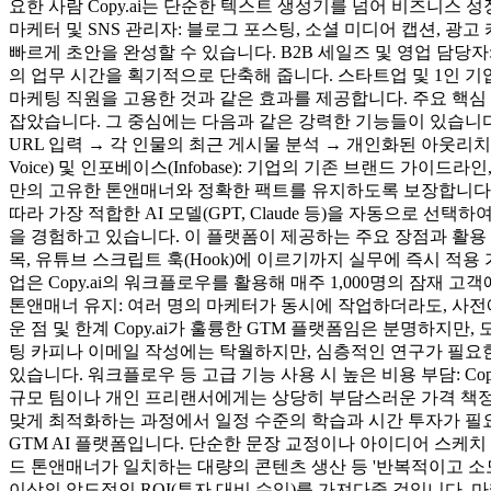
요한 사람 Copy.ai는 단순한 텍스트 생성기를 넘어 비즈니
마케터 및 SNS 관리자: 블로그 포스팅, 소셜 미디어 캡션, 
빠르게 초안을 완성할 수 있습니다. B2B 세일즈 및 영업 담당
의 업무 시간을 획기적으로 단축해 줍니다. 스타트업 및 1인 기업
마케팅 직원을 고용한 것과 같은 효과를 제공합니다. 주요 핵심 기능 
잡았습니다. 그 중심에는 다음과 같은 강력한 기능들이 있습니다. 
URL 입력 → 각 인물의 최근 게시물 분석 → 개인화된 아웃리치
Voice) 및 인포베이스(Infobase): 기업의 기존 브랜드 가이
만의 고유한 톤앤매너와 정확한 팩트를 유지하도록 보장합니다. 
따라 가장 적합한 AI 모델(GPT, Claude 등)을 자동으로 
을 경험하고 있습니다. 이 플랫폼이 제공하는 주요 장점과 활용 
목, 유튜브 스크립트 훅(Hook)에 이르기까지 실무에 즉시 적
업은 Copy.ai의 워크플로우를 활용해 매주 1,000명의 잠재 고
톤앤매너 유지: 여러 명의 마케터가 동시에 작업하더라도, 사전
운 점 및 한계 Copy.ai가 훌륭한 GTM 플랫폼임은 분명하지만
팅 카피나 이메일 작성에는 탁월하지만, 심층적인 연구가 필요한
있습니다. 워크플로우 등 고급 기능 사용 시 높은 비용 부담: Cop
규모 팀이나 개인 프리랜서에게는 상당히 부담스러운 가격 책정입
맞게 최적화하는 과정에서 일정 수준의 학습과 시간 투자가 필요합
GTM AI 플랫폼입니다. 단순한 문장 교정이나 아이디어 스케치
드 톤앤매너가 일치하는 대량의 콘텐츠 생산 등 '반복적이고 소모적
이상의 압도적인 ROI(투자 대비 수익)를 가져다줄 것입니다.