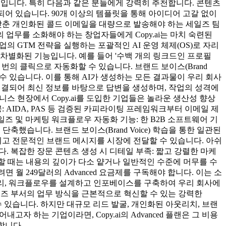
폼입니다. 특히 다음과 같은 분들에게 강력히 추천합니다. 콘텐츠
되어 있습니다. 90개 이상의 템플릿을 통해 아이디어 고갈 없이
에 맞춘 개인화된 콜드 이메일을 대량으로 발송해야 하는 세일즈 팀
 업무를 소화해야 하는 창업자들에게 Copy.ai는 마치 숙련된
기업의 GTM 전략을 실행하는 포괄적인 AI 운영 체제(OS)로 자리
고 차별화된 기능입니다. 예를 들어 '수백 개의 링크드인 프로필
 번의 클릭으로 자동화할 수 있습니다. 브랜드 보이스(Brand
습시킬 수 있습니다. 이를 통해 AI가 생성하는 모든 결과물이 우리 회사
연결되어 최신 정보를 바탕으로 답변을 생성하며, 작업의 성격에
즈니스 현장에서 Copy.ai를 도입한 기업들은 놀라운 생산성 향상
 AIDA, PAS 등 검증된 카피라이팅 프레임워크부터 이메일 제
일즈 및 마케팅 워크플로우 자동화 기능: 한 B2B 소프트웨어 기
축했습니다. 브랜드 보이스(Brand Voice) 학습을 통한 일관된
되고 전문적인 브랜드 메시지를 시장에 전달할 수 있습니다. 아쉬
니다. 복잡한 장문 콘텐츠 생성 시 디테일 부족: 짧고 강렬한 마케
할 때는 내용의 깊이가 다소 얕거나 일반적인 수준에 머무를 수
면 월 249달러의 Advanced 요금제를 구독해야 합니다. 이는 소
 달리, 워크플로우를 설계하고 인포베이스를 구축하여 우리 회사에
세일즈 부서의 업무 방식을 근본적으로 혁신할 수 있는 강력한
 있습니다. 하지만 대규모 리드 발굴, 개인화된 아웃리치, 브랜
하는 기업이라면, Copy.ai의 Advanced 플랜은 그 비용
합니다.