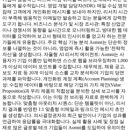
들에게 필수적입니다. 영업 개발 담당자(SDR): 매일 수십 명의
잠재 고객에게 개인화된 메시지를 보내야 하지만, 리서치 시간
이 부족해 범용적인 이메일만 발송하고 있는 분들에게 강력한
도구가 됩니다. 비즈니스 분석가 및 시장 조사관: 특정 산업군
이나 경쟁사의 동향을 실시간으로 모니터링하고, 방대한 웹 데
이터를 요약하여 보고서 형태의 인사이트를 얻고자 하는 전문
가들에게 유용합니다. 주요 핵심 기능 분석 Aomni는 단순히 정
보를 나열하는 것이 아니라, 영업에 즉시 활용 가능한 '전략적
자산'을 생성합니다. 자율형 AI 리서치 에이전트: Aomni는 사
용자가 기업 이름만 입력하면 스스로 웹을 브라우징하며 1,000
개 이상의 데이터 포인트를 수집합니다. 재무제표, 채용 공고,
보도 자료 등 20개 이상의 소스를 교차 분석하여 기업의 당면
과제를 파악합니다. 개인화된 계정 계획(Account Planning) 생
성: 수집된 데이터를 바탕으로 해당 기업의 가치 제안(Value
Proposition)과 우리 제품의 적합성을 분석한 상세 보고서를 자
동으로 작성합니다. 이는 미팅 전 브리핑 자료로 완벽하게 기
능합니다. 맞춤형 아웃리치 시퀀스: 단순 템플릿이 아닌, 리서
치 결과를 반영한 1:1 맞춤형 이메일과 링크드인 메시지 초안
을 생성합니다. 의사결정권자의 최근 발언이나 기업의 성과를
언급하여 응답률을 극대화합니다. 실제 활용 사례 및 장점 실
제로 많은 글로벌 테크 기업들이 Aomni를 도입하여 유의미한