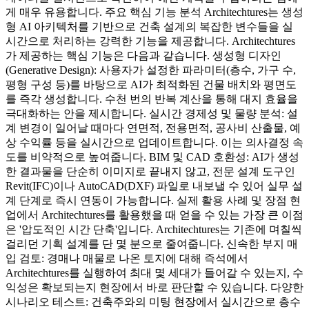
게 매우 유용합니다. 주요 핵심 기능 분석 Architechtures는 생성
형 AI 아키텍처를 기반으로 건축 설계의 복잡한 변수들을 실
시간으로 처리하는 강력한 기능을 제공합니다. Architechtures
가 제공하는 핵심 기능은 다음과 같습니다. 생성형 디자인
(Generative Design): 사용자가 설정한 파라미터(층수, 가구 수,
평형 구성 등)를 바탕으로 AI가 최적화된 건물 배치와 평면도
를 즉각 생성합니다. 수천 번의 반복 계산을 통해 대지 효율을
극대화하는 안을 제시합니다. 실시간 경제성 및 물량 분석: 설
계 변경이 일어날 때마다 연면적, 전용면적, 공사비 산출물, 예
상 수익률 등을 실시간으로 업데이트합니다. 이는 의사결정 속
도를 비약적으로 높여줍니다. BIM 및 CAD 호환성: AI가 생성
한 결과물을 단순히 이미지로 끝내지 않고, 전문 설계 도구인
Revit(IFC)이나 AutoCAD(DXF) 파일로 내보낼 수 있어 실무 설
계 단계로 즉시 연동이 가능합니다. 실제 활용 사례 및 장점 현
업에서 Architechtures를 활용했을 때 얻을 수 있는 가장 큰 이점
은 '압도적인 시간 단축'입니다. Architechtures는 기존에 며칠씩
걸리던 기획 설계를 단 몇 분으로 줄여줍니다. 신속한 부지 매
입 검토: 경매나 매물로 나온 토지에 대해 즉석에서
Architechtures를 실행하여 최대 몇 세대가 들어갈 수 있는지, 수
익성은 확보되는지 현장에서 바로 판단할 수 있습니다. 다양한
시나리오 테스트: 건축주와의 미팅 현장에서 실시간으로 층수