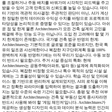
를 조절하거나 주동 배치를 바꿔가며 시각적인 피드백을 주고
받을 수 있어 고객 만족도와 신뢰도를 높일 수 있습니다. 데이
터 기반의 객관적 의사결정: 주관적인 판단이 아닌, AI가 계산
한 정밀한 면적 데이터와 수익성 수치를 바탕으로 프로젝트의
타당성을 논리적으로 증명할 수 있다는 장점이 있습니다. 아쉬
운 점 및 한계 물론 Architechtures가 모든 건축 설계의 고민을
해결해 주는 만능 도구는 아닙니다. 도입 전 고려해야 할 몇 가
지 한계점이 존재합니다. 국가별 건축 법규 반영의 한계:
Architechtures는 기본적으로 글로벌 표준을 따르지만, 한국 특
유의 일조권 사선제한이나 복잡한 지구단위계획 등을 100%
완벽하게 자동 반영하기에는 아직 무리가 있습니다. 수동 보정
이 반드시 필요합니다. 주거 시설 중심의 특화: 현재
Architechtures는 공동주택(아파트, 빌라 등) 설계에 최적화되어
있습니다. 복잡한 비정형 오피스나 특수 목적의 상업 시설 설
계에는 그 효율성이 떨어질 수 있습니다. 학습 곡선 및 인터페
이스: 웹 기반으로 편리하게 설계되었지만, AI의 로직을 이해
하고 정확한 파라미터를 입력하여 원하는 결과를 도출하기까
지는 일정 수준의 숙련 기간이 필요합니다. 총평 및 추천 여부
결론적으로 Architechtures는 건축 및 부동산 업계 종사자라면
반드시 사용해 봐야 할 '게임 체인저'입니다. Architechtures가
제공하는 생성형 디자인의 속도와 데이터 분석 능력은 인간의