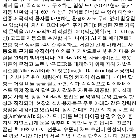
에서 듣고, 즉각적으로 구조화된 임상 노트(SOAP 형태 등)로
자동 변환합니다. 60개 이상의 언어를 인식할 수 있어 다양한
인종과 국적의 환자를 대면하는 환경에서도 무리 없이 활용할
수 있습니다. 차세대 RCM (수익 주기 관리): 완성된 진료 기록
의 문맥을 AI가 파악하여 적절한 CPT(의료행위) 및 ICD-10(질
병) 코드를 자동으로 추천합니다. 나아가 AI 자율 에이전트가
보험 청구 상태를 24시간 추적하고, 거절된 건에 대해서는 자
동으로 근거를 수집하여 이의를 제기함으로써 병원의 매출 손
실을 완벽히 방어합니다. Athelas AIR 및 자율 에이전트 챗봇:
기존의 무겁고 느린 낡은 EHR을 대체하기 위해 자체 개발된
시스템(Athelas AIR)과 AI 챗봇(Insights Dashboard)을 제공합니
다. 의사나 직원이 채팅창에 특정 환자의 히스토리나 이번 달
청구 거절 비율 등을 질문하면, AI가 즉각적으로 데이터베이
스를 뒤져 정확한 답변과 시각화된 자료를 제공합니다. 실제
활용 사례 및 장점 Athelas의 도입은 곧 병원의 운영 효율성 향
상과 직결되며, 현장의 실사용자들은 주로 아래와 같은 강력한
장점을 체감하고 있습니다. 실시간 대화 기반 AI 자동 차트 작
성(Ambient AI): 의사가 모니터를 보며 타이핑할 필요 없이 환
자와 자연스럽게 눈을 맞추며 대화만 나누면 됩니다. 진료가
끝난 후 30초 이내에 전문의 수준의 차트 초안이 완성되어, 하
루 평균 2시간 이상의 서류 작업 시간을 단축해줍니다. 진단 코