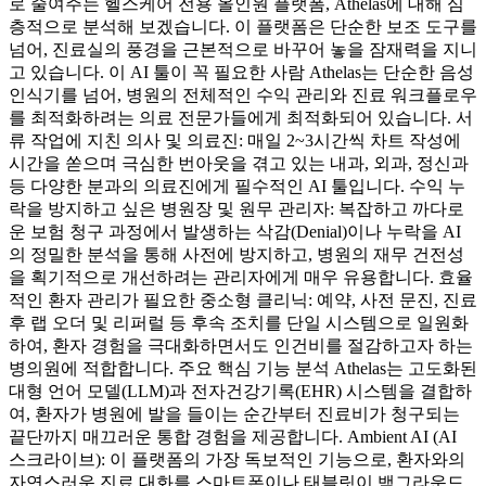
로 줄여주는 헬스케어 전용 올인원 플랫폼, Athelas에 대해 심
층적으로 분석해 보겠습니다. 이 플랫폼은 단순한 보조 도구를
넘어, 진료실의 풍경을 근본적으로 바꾸어 놓을 잠재력을 지니
고 있습니다. 이 AI 툴이 꼭 필요한 사람 Athelas는 단순한 음성
인식기를 넘어, 병원의 전체적인 수익 관리와 진료 워크플로우
를 최적화하려는 의료 전문가들에게 최적화되어 있습니다. 서
류 작업에 지친 의사 및 의료진: 매일 2~3시간씩 차트 작성에
시간을 쏟으며 극심한 번아웃을 겪고 있는 내과, 외과, 정신과
등 다양한 분과의 의료진에게 필수적인 AI 툴입니다. 수익 누
락을 방지하고 싶은 병원장 및 원무 관리자: 복잡하고 까다로
운 보험 청구 과정에서 발생하는 삭감(Denial)이나 누락을 AI
의 정밀한 분석을 통해 사전에 방지하고, 병원의 재무 건전성
을 획기적으로 개선하려는 관리자에게 매우 유용합니다. 효율
적인 환자 관리가 필요한 중소형 클리닉: 예약, 사전 문진, 진료
후 랩 오더 및 리퍼럴 등 후속 조치를 단일 시스템으로 일원화
하여, 환자 경험을 극대화하면서도 인건비를 절감하고자 하는
병의원에 적합합니다. 주요 핵심 기능 분석 Athelas는 고도화된
대형 언어 모델(LLM)과 전자건강기록(EHR) 시스템을 결합하
여, 환자가 병원에 발을 들이는 순간부터 진료비가 청구되는
끝단까지 매끄러운 통합 경험을 제공합니다. Ambient AI (AI
스크라이브): 이 플랫폼의 가장 독보적인 기능으로, 환자와의
자연스러운 진료 대화를 스마트폰이나 태블릿이 백그라운드