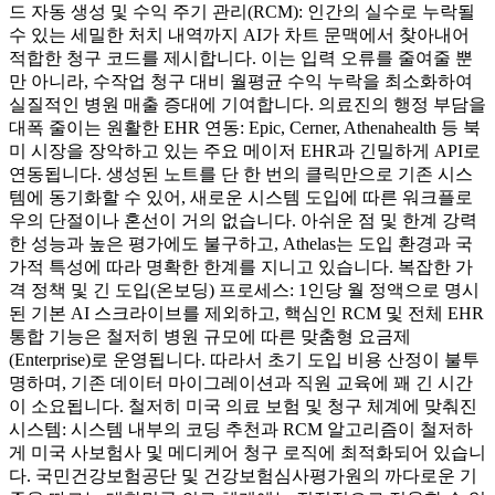
드 자동 생성 및 수익 주기 관리(RCM): 인간의 실수로 누락될
수 있는 세밀한 처치 내역까지 AI가 차트 문맥에서 찾아내어
적합한 청구 코드를 제시합니다. 이는 입력 오류를 줄여줄 뿐
만 아니라, 수작업 청구 대비 월평균 수익 누락을 최소화하여
실질적인 병원 매출 증대에 기여합니다. 의료진의 행정 부담을
대폭 줄이는 원활한 EHR 연동: Epic, Cerner, Athenahealth 등 북
미 시장을 장악하고 있는 주요 메이저 EHR과 긴밀하게 API로
연동됩니다. 생성된 노트를 단 한 번의 클릭만으로 기존 시스
템에 동기화할 수 있어, 새로운 시스템 도입에 따른 워크플로
우의 단절이나 혼선이 거의 없습니다. 아쉬운 점 및 한계 강력
한 성능과 높은 평가에도 불구하고, Athelas는 도입 환경과 국
가적 특성에 따라 명확한 한계를 지니고 있습니다. 복잡한 가
격 정책 및 긴 도입(온보딩) 프로세스: 1인당 월 정액으로 명시
된 기본 AI 스크라이브를 제외하고, 핵심인 RCM 및 전체 EHR
통합 기능은 철저히 병원 규모에 따른 맞춤형 요금제
(Enterprise)로 운영됩니다. 따라서 초기 도입 비용 산정이 불투
명하며, 기존 데이터 마이그레이션과 직원 교육에 꽤 긴 시간
이 소요됩니다. 철저히 미국 의료 보험 및 청구 체계에 맞춰진
시스템: 시스템 내부의 코딩 추천과 RCM 알고리즘이 철저하
게 미국 사보험사 및 메디케어 청구 로직에 최적화되어 있습니
다. 국민건강보험공단 및 건강보험심사평가원의 까다로운 기