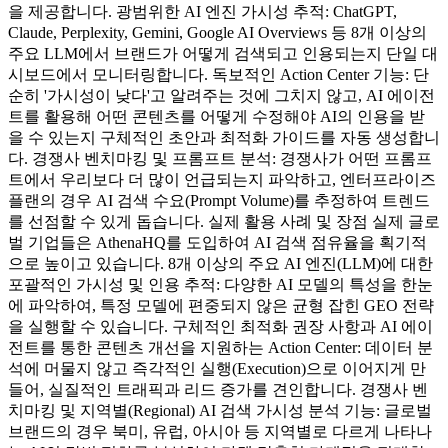
을 제공합니다. 광범위한 AI 엔진 가시성 추적: ChatGPT,
Claude, Perplexity, Gemini, Google AI Overviews 등 8개 이상의
주요 LLM에서 브랜드가 어떻게 검색되고 인용되는지 단일 대
시보드에서 모니터링합니다. 독보적인 Action Center 기능: 단
순히 '가시성이 낮다'고 알려주는 것에 그치지 않고, AI 에이전
트를 활용해 어떤 콘텐츠를 어떻게 수정해야 AI의 인용을 받
을 수 있는지 구체적인 초안과 최적화 가이드를 자동 생성합니
다. 경쟁사 벤치마킹 및 프롬프트 분석: 경쟁사가 어떤 프롬프
트에서 우리보다 더 많이 언급되는지 파악하고, 엔터프라이즈
플랜의 경우 AI 검색 수요(Prompt Volume)를 추정하여 트렌드
를 선점할 수 있게 돕습니다. 실제 활용 사례 및 장점 실제 글로
벌 기업들은 AthenaHQ를 도입하여 AI 검색 점유율을 획기적
으로 높이고 있습니다. 8개 이상의 주요 AI 엔진(LLM)에 대한
포괄적인 가시성 및 인용 추적: 다양한 AI 모델의 특성을 한눈
에 파악하여, 특정 모델에 편중되지 않은 균형 잡힌 GEO 전략
을 실행할 수 있습니다. 구체적인 최적화 권장 사항과 AI 에이
전트를 통한 콘텐츠 개선을 지원하는 Action Center: 데이터 분
석에 머물지 않고 즉각적인 실행(Execution)으로 이어지게 만
들어, 실질적인 트래픽과 리드 증가를 견인합니다. 경쟁사 벤
치마킹 및 지역별(Regional) AI 검색 가시성 분석 기능: 글로벌
브랜드의 경우 북미, 유럽, 아시아 등 지역별로 다르게 나타나