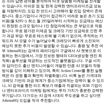
는 AI의 답변 편차를 분석하여 타겟 맞춤형 마케팅을 전개할
수 있습니다. 아쉬운 점 및 한계 강력한 엔터프라이즈급 성능
을 자랑하지만, 도입 전 반드시 고려해야 할 진입 장벽이 존재
합니다. 중소기업이나 개인이 접근하기 어려운 높은 초기 도입
비용(월 $295~): 최소 월 295달러부터 시작하는 요금제는 예산
이 한정된 소규모 팀이나 1인 창업자에게는 큰 부담으로 작용
합니다. 무료 평가판 미제공 및 크레딧 기반 요금제로 인한 추
가 과금 부담: 무료로 테스트해 볼 기회가 없으며, 추적하는 키
워드와 AI 모델 수가 늘어날수록 크레딧이 빠르게 소진되어
예상치 못한 추가 비용이 발생할 수 있습니다. 총평 및 추천 여
부 AthenaHQ는 검색의 패러다임이 구글에서 AI 챗봇으로 이
동하는 현시점에서, 가장 진보된 형태의 GEO(생성형 엔진 최
적화) 솔루션을 제공하는 선도적인 플랫폼입니다. 구글 서치
와 딥마인드 출신 엔지니어들이 개발한 만큼 AI 모델의 작동
방식을 깊이 이해하고 있으며, 특히 Action Center를 통한 실행
력은 타 경쟁 툴과 확연히 차별화됩니다. 비록 높은 가격대와
크레딧 기반의 과금 체계가 중소기업에게는 장벽이 될 수 있으
나, AI 검색을 통한 리드 확보가 매출과 직결되는 B2B 기업이
나 엔터프라이즈 마케팅 팀에게는 투자 가치가 충분한 강력한
무기입니다. 다가오는 AI 검색 시대의 주도권을 쥐고 싶다면
AthenaHQ 도입을 적극 추천합니다.