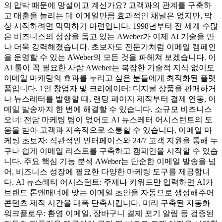
의 압박 때문에 망설이고 계신가요? 고객과의 관계를 구축하
고 매출을 늘리는 데 이메일만큼 효과적인 채널은 없지만, 막
상 시작하려면 막막하기 마련입니다. 1998년부터 전 세계 수많
은 비즈니스의 성장을 돕고 있는 AWeber가 이제 AI 기술을 만
나 더욱 강력해졌습니다. 초보자도 전문가처럼 이메일 캠페인
을 운영할 수 있는 AWeber의 모든 것을 파헤쳐 보겠습니다. 이
AI 툴이 꼭 필요한 사람 AWeber는 복잡한 기술적 지식 없이도
이메일 마케팅의 효과를 누리고 싶은 분들에게 최적화된 플랫
폼입니다. 1인 창업자 및 크리에이터: 디지털 상품을 판매하거
나 뉴스레터를 발행할 때, 랜딩 페이지 제작부터 결제 연동, 이
메일 발송까지 한 번에 해결할 수 있습니다. 소규모 비즈니스
오너: 전담 마케팅 팀이 없어도 AI 뉴스레터 어시스턴트의 도
움을 받아 고객과 지속적으로 소통할 수 있습니다. 이메일 마
케팅 초보자: 직관적인 인터페이스와 24/7 고객 지원을 통해 누
구나 쉽게 이메일 리스트를 구축하고 캠페인을 시작할 수 있습
니다. 주요 핵심 기능 분석 AWeber는 단순한 이메일 발송을 넘
어, 비즈니스 성장에 필요한 다양한 마케팅 도구를 제공합니
다. AI 뉴스레터 어시스턴트: 주제나 키워드만 입력하면 AI가
브랜드 톤앤매너에 맞는 이메일 초안을 자동으로 생성해주어
콘텐츠 제작 시간을 대폭 단축시킵니다. 미리 구축된 자동화
워크플로우: 환영 이메일, 장바구니 결제 포기 알림 등 검증된