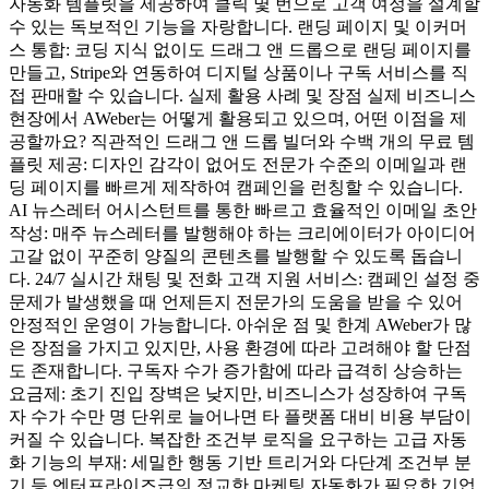
자동화 템플릿을 제공하여 클릭 몇 번으로 고객 여정을 설계할
수 있는 독보적인 기능을 자랑합니다. 랜딩 페이지 및 이커머
스 통합: 코딩 지식 없이도 드래그 앤 드롭으로 랜딩 페이지를
만들고, Stripe와 연동하여 디지털 상품이나 구독 서비스를 직
접 판매할 수 있습니다. 실제 활용 사례 및 장점 실제 비즈니스
현장에서 AWeber는 어떻게 활용되고 있으며, 어떤 이점을 제
공할까요? 직관적인 드래그 앤 드롭 빌더와 수백 개의 무료 템
플릿 제공: 디자인 감각이 없어도 전문가 수준의 이메일과 랜
딩 페이지를 빠르게 제작하여 캠페인을 런칭할 수 있습니다.
AI 뉴스레터 어시스턴트를 통한 빠르고 효율적인 이메일 초안
작성: 매주 뉴스레터를 발행해야 하는 크리에이터가 아이디어
고갈 없이 꾸준히 양질의 콘텐츠를 발행할 수 있도록 돕습니
다. 24/7 실시간 채팅 및 전화 고객 지원 서비스: 캠페인 설정 중
문제가 발생했을 때 언제든지 전문가의 도움을 받을 수 있어
안정적인 운영이 가능합니다. 아쉬운 점 및 한계 AWeber가 많
은 장점을 가지고 있지만, 사용 환경에 따라 고려해야 할 단점
도 존재합니다. 구독자 수가 증가함에 따라 급격히 상승하는
요금제: 초기 진입 장벽은 낮지만, 비즈니스가 성장하여 구독
자 수가 수만 명 단위로 늘어나면 타 플랫폼 대비 비용 부담이
커질 수 있습니다. 복잡한 조건부 로직을 요구하는 고급 자동
화 기능의 부재: 세밀한 행동 기반 트리거와 다단계 조건부 분
기 등 엔터프라이즈급의 정교한 마케팅 자동화가 필요한 기업