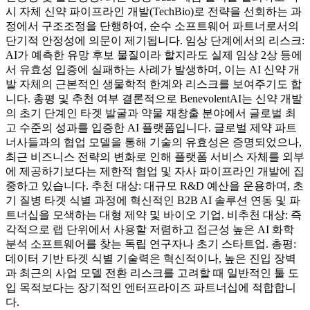
시 자체 신약 파이프라인 개발(TechBio)로 전략을 선회하는 과
정에서 구조조정을 단행하여, 순수 소프트웨어 파트너로서의
단기적 안정성에 의문이 제기됩니다. 임상 단계에서의 리스크:
AI가 예측한 유망 후보 물질이라 할지라도 실제 임상 2상 등에
서 유효성 입증에 실패하는 사례가 발생하며, 이는 AI 신약 개
발 자체의 근본적인 생물학적 한계와 리스크를 보여주기도 합
니다. 총평 및 추천 여부 결론적으로 BenevolentAI는 신약 개발
의 초기 단계인 타겟 발굴과 약물 재창출 분야에서 글로벌 최
고 수준의 성과를 입증한 AI 플랫폼입니다. 글로벌 제약 파트
너사들과의 협업 모델을 통해 기술의 유효성은 증명되었으나,
최근 비즈니스 전략의 변화로 인해 플랫폼 서비스 자체를 외부
에 제공하기보다는 제한적 협업 및 자사 파이프라인 개발에 집
중하고 있습니다. 추천 대상: 대규모 R&D 예산을 운용하며, 초
기 질병 타겟 식별 과정에 혁신적인 B2B AI 솔루션 연동 및 파
트너십을 모색하는 대형 제약 및 바이오 기업. 비추천 대상: 즉
각적으로 랩 단위에서 사용할 저렴하고 접근성 높은 AI 화학
분석 소프트웨어를 찾는 독립 연구자나 초기 스타트업. 총평:
데이터 기반 타겟 식별 기술력은 혁신적이나, 높은 진입 장벽
과 최근의 사업 모델 전환 리스크를 고려할 때 일반적인 툴 도
입 목적보다는 장기적인 엔터프라이즈 파트너십에 적합합니
다.