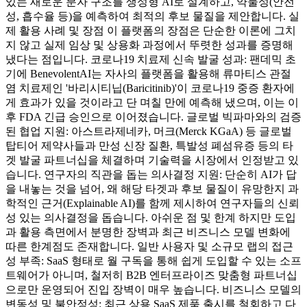
있는 새로운 분자 구조를 생성형 AI로 설계하고, 약물성(안전
성, 흡수율 등)을 예측하여 최적의 후보 물질을 제안합니다. 실
제 활용 사례 및 장점 이 플랫폼의 장점은 단순한 이론에 그치
지 않고 실제 임상 및 상용화 과정에서 뚜렷한 성과를 증명해
냈다는 점입니다. 코로나19 치료제 신속 발굴 성과: 팬데믹 초
기에 BenevolentAI는 자사의 플랫폼을 활용해 류마티스 관절
염 치료제인 '바리시티닙(Baricitinib)'이 코로나19 중증 환자에
게 효과가 있을 것이라고 단 며칠 만에 예측해 냈으며, 이는 이
후 FDA 긴급 승인으로 이어졌습니다. 글로벌 빅파마와의 검증
된 협업 지원: 아스트라제네카, 머크(Merck KGaA) 등 글로벌
탑티어 제약사들과 만성 신장 질환, 특발성 폐섬유증 등의 타
겟 발굴 파트너십을 체결하며 기술력을 시장에서 인정받고 있
습니다. 연구자의 직관을 돕는 의사결정 지원: 단순히 AI가 답
을 내놓는 것을 넘어, 왜 해당 타겟과 후보 물질이 유망한지 과
학적인 근거(Explainable AI)를 함께 제시하여 연구자들의 신뢰
성 있는 의사결정을 돕습니다. 아쉬운 점 및 한계 하지만 도입
과 활용 측면에서 분명한 장벽과 최근 비즈니스 모델 변화에
따른 한계점도 존재합니다. 일반 사용자 및 소규모 랩의 접근
성 부족: SaaS 형태로 월 구독을 통해 쉽게 도입할 수 있는 소프
트웨어가 아니며, 철저히 B2B 엔터프라이즈 맞춤형 파트너십
으로만 운영되어 진입 장벽이 매우 높습니다. 비즈니스 모델의
변동성 및 불안정성: 최근 상용 SaaS 제품 출시를 철회하고 다