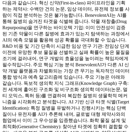
다음과 같습니다. 혁신 신약(First-in-class) 파이프라인을 기획
하는 제약사: 수백만 건의 논문, 임상 데이터, 유전체 정보를 사
람이 직접 분석하는 것은 불가능합니다. BenevolentAI는 AI를
통해 질병의 숨겨진 타겟을 식별해 줍니다. 약물 재창출(Drug
Repurposing)을 연구하는 바이오텍 기업: 이미 안전성이 검증
된 기존 약물이 다른 질병에 효과가 있는지 탐색하는 과정에서
AI의 예측 모델을 활용해 성공 확률을 극대화할 수 있습니다.
R&D 비용 및 기간 단축이 시급한 임상 연구 기관: 전임상 단계
이전에 유망한 후보 물질을 선별하고 실패 확률이 높은 물질을
조기에 걸러내어, 연구 개발의 효율성을 높이려는 책임자에게
필수적입니다. 주요 핵심 기능 분석 BenevolentAI가 다른 AI 신
약 개발 플랫폼과 차별화되는 가장 큰 무기는 독자적인 데이터
통합 방식과 예측 알고리즘에 있습니다. 주요 기능은 아래와
같습니다. 독보적 생의학 지식 그래프(Knowledge Graph) 구축:
전 세계에 흩어진 구조화 및 비구조화 생의학 데이터(논문, 멀
티 오믹스, 특허 등)를 연결하여 복잡한 질병의 생물학적 메커
니즘을 시각화하고 분석합니다. AI 기반 신규 타겟 식별(Target
Identification): 특정 질병을 유발하거나 진행시키는 핵심 단백
질이나 유전자를 AI가 추론해 내며, 글로벌 대형 제약사와의
협업에서 이미 그 우수성을 입증했습니다. 화학 물질 설계 및
최적화(Generative Chemistry): 찾아낸 타겟에 정확히 결합할 수