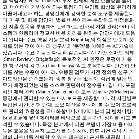
률 책임자(General Counsel): 부서 전체의 예산 효율성을 높이
고, 데이터에 기반하여 외부 로펌과의 수임료 협상을 유리하게
이끌어내고자 하는 경영진에게 강력한 분석 도구를 제공합니
다. 재무 및 회계 담당자: 법률 비용이라는 복잡하고 비정형화
된 지출 항목을 투명하게 관리하고, 전사적 자원 관리(ERP) 시
스템과 연동하여 정교한 비용 처리를 원하는 담당자에게 도움
이 됩니다. 주요 핵심 기능 분석 Brightflag의 핵심은 단순히 숫
자를 읽는 것이 아니라 청구서의 '문맥'을 이해하는 AI 기술에
있습니다. 주요 기능은 다음과 같습니다. AI 기반 스마트 리뷰
(Smart Review): Brightflag의 독보적인 AI 엔진은 로펌이 제출
한 청구서의 각 항목(Line Items)을 읽고 분석합니다. 단순히 단
어를 찾는 수준이 아니라, 수행된 업무가 사전 정의된 청구 가
이드라인을 준수했는지, 중복 청구는 없는지, 직급에 맞는 업
무가 배정되었는지를 스스로 판단하여 점수를 매깁니다. 포괄
적인 매터 관리 (Matter Management): 모든 법무 사건(Matter)을
중앙에서 관리할 수 있는 대시보드를 제공합니다. 각 사건별로
투입된 시간, 진행 단계, 소요 예산을 한눈에 볼 수 있어 프로젝
트 관리의 효율성을 극대화합니다. 데이터 분석 및 벤치마킹:
Brightflag에 쌓인 데이터를 바탕으로 로펌 간의 성과를 비교 분
석할 수 있습니다. 특정 분야에서 어떤 로펌이 가장 비용 대비
높은 효율을 냈는지 보고서를 생성하여, 향후 사건 수임 시 최
적의 파트너를 선택할 수 있는 객관적인 근거를 제공합니다.