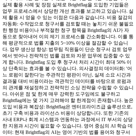
실제 활용 사례 및 장점 실제로 Brightflag을 도입한 기업들은
업무 프로세스에서 상당한 개선 효과를 보고하고 있습니다. 실
제 활용 시 얻을 수 있는 이점은 다음과 같습니다. 비용 절감의
자동화: 수작업으로 청구서를 검토할 때는 놓치기 쉬운 불필요
한 행정 비용이나 부적절한 청구 항목을 Brightflag의 AI가 자
동으로 찾아내어 이의 제기 프로세스를 간소화합니다. 이를 통
해 평균적으로 법률 지출의 5~10% 이상을 절감할 수 있습니
다. 업무 생산성 향상: 법무팀 직원들이 단순 청구서 검토 업무
에서 벗어나 전략적인 법률 검토와 자문 업무에 집중할 수 있
게 합니다. Brightflag 도입 후 청구서 처리 시간이 최대 50% 이
상 단축되는 효과를 볼 수 있습니다. 의사결정의 데이터화: '어
느 로펌이 잘한다'는 주관적인 평판이 아닌, 실제 소요 시간과
결과물 대비 비용이라는 객관적인 데이터를 바탕으로 로펌과
의 관계를 재설정하고 전략적인 소싱 전략을 수립할 수 있습니
다. 아쉬운 점 및 한계 매우 강력한 도구임에도 불구하고
Brightflag에는 몇 가지 고려해야 할 한계점이 존재합니다. 높은
도입 비용과 복잡성: Brightflag은 엔터프라이즈급 솔루션으로,
초기 구축 비용과 라이선스 비용이 상당합니다. 또한 기존의
사내 ERP나 회계 시스템과 연동하는 과정에서 IT 부서의 상당
한 지원과 시간이 필요할 수 있습니다. 영어 중심의 AI 학습 데
이터: 현재 Brightflag의 AI는 영어 기반의 법률 용어와 청구서