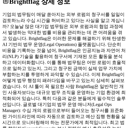
Brightflag
상세 정보
기업의 법무팀이 매달 쏟아지는 외부 로펌의 청구서를 일일이
검토하느라 수십 시간을 허비하고 있다는 사실을 알고 계십니
까? 오늘날 많은 대기업 법무팀은 외부 로펌과의 협업 과정에
서 발생하는 막대한 법률 비용을 관리하는 데 큰 어려움을 겪
고 있습니다. Brightflag은 이러한 문제를 해결하기 위해 탄생한
AI 기반의 법무 운영(Legal Operations) 플랫폼입니다. 단순히
비용을 기록하는 것을 넘어, Brightflag은 인공지능과 자연어 처
리(NLP) 기술을 활용하여 청구서에 기재된 모든 활동을 분석
하고 데이터화합니다. 이를 통해 법무팀은 어떤 로펌이 효율적
으로 일하고 있는지, 그리고 청구된 금액이 실제 업무 가치에
부합하는지를 투명하게 파악할 수 있습니다. 이제 Brightflag이
어떻게 법무 행정의 패러다임을 바꾸고 있는지 상세히 살펴보
겠습니다. 이 AI 툴이 꼭 필요한 사람 Brightflag은 일반적인 개
인 사용자보다는 대규모 법무 조직을 운영하는 기업 환경에 최
적화되어 있습니다. 특히 다음과 같은 분들에게 필수적인 솔루
션입니다. 글로벌 대기업의 법무 운영 매니저(Legal Ops
Manager): 수십 개의 로펌으로부터 들어오는 청구서를 표준화
된 가이드라인에 따라 자동으로 검토하고 예산 집행 현황을 실
시간으로 모니터링해야 하는 전문가에게 최적입니다. 최고 법