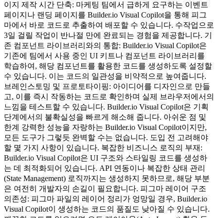
이지 제작 시간 단축: 마케팅 팀에서 급하게 요구하는 이벤트
페이지나 랜딩 페이지를 Builder.io Visual Copilot을 통해 피그
마에서 바로 코드로 추출하여 배포할 수 있습니다. 수작업으로
3일 걸릴 작업이 반나절 만에 완료되는 경험을 제공합니다. 기
존 컴포넌트 라이브러리와의 통합: Builder.io Visual Copilot은
기존에 팀에서 사용 중인 UI 키트나 컴포넌트 라이브러리를
학습하여, 해당 컴포넌트를 활용한 코드를 생성하도록 설정할
수 있습니다. 이는 코드의 일관성을 비약적으로 높여줍니다.
브레인스토밍 및 프로토타이핑: 아이디어를 디자인으로 만들
고, 이를 즉시 작동하는 코드로 확인하며 실제 브라우저에서의
느낌을 테스트할 수 있습니다. Builder.io Visual Copilot은 기획
단계에서의 불확실성을 빠르게 해소해 줍니다. 아쉬운 점 및
한계 강력한 성능을 자랑하는 Builder.io Visual Copilot이지만,
모든 도구가 그렇듯 완벽할 수는 없습니다. 도입 전 고려해야
할 몇 가지 사항이 있습니다. 복잡한 비즈니스 로직의 부재:
Builder.io Visual Copilot은 UI 구조와 스타일링 코드를 생성하
는 데 최적화되어 있습니다. API 연동이나 복잡한 상태 관리
(State Management) 로직까지는 생성하지 못하므로, 해당 부분
은 여전히 개발자의 손길이 필요합니다. 피그마 레이어 구조
의존성: 피그마 파일의 레이어 정리가 엉망일 경우, Builder.io
Visual Copilot이 생성하는 코드의 품질도 낮아질 수 있습니다.