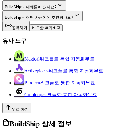
BuildShip의 대체툴이 있나요?
BuildShip은 어떤 사람에게 추천되나요?
공유하기
비교함 추가
비교
유사 도구
Magical
워크플로·통합 자동화
무료
Activepieces
워크플로·통합 자동화
무료
Bardeen
워크플로·통합 자동화
무료
Gumloop
워크플로·통합 자동화
무료
위로 가기
BuildShip
상세 정보