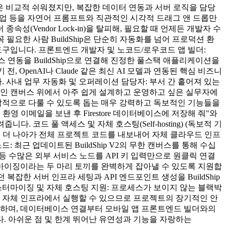
은 비교적 쉬워졌지만, 복잡한 데이터 연동과 서버 로직을 담당
약 작업 등을 자연어 프롬프트와 직관적인 시각적 드래그 앤 드롭만
Vendor Lock-in)을 탈피해, 필요할 때 언제든 개발자 수
 필요한 사람 BuildShip은 단순히 자동화를 넘어 프로덕션 환
구입니다. 프론트엔드 개발자 및 노코드/로우코드 앱 빌더:
터베이스 연동을 BuildShip으로 연결해 진정한 풀스택 애플리케이션을
penAI나 Claude 같은 최신 AI 모델과 연동된 핵심 비즈니
사내 업무 자동화 및 오퍼레이션 담당자: 부서 간 흩어져 있는
적인 캔버스 위에서 아주 쉽게 설계하고 운영하고 싶은 실무자에
 시각적으로 다룰 수 있도록 돕는 매우 강력하고 독보적인 기능들을
환영 이메일을 보낸 후 Firestore 데이터베이스에 저장해 줘"와
코드 풀 액세스 및 자체 호스팅(Self-hosting) (독보적 기
 있으며, 더 나아가 전체 프로젝트 코드를 내보내어 자체 클라우드 인프
최근 업데이트된 BuildShip V2의 무한 캔버스를 통해 수십
pe 등 수많은 외부 서비스 노드를 API 키 입력만으로 원클릭 연결
커스터마이징이라는 두 마리 토끼를 완벽하게 잡아낼 수 있도록 지원합
잡한 서버 인프라 세팅과 API 엔드포인트 생성을 BuildShip
스터마이징 및 자체 호스팅 지원: 프로세스가 보이지 않는 블랙박
어 자체 인프라에서 실행할 수 있으므로 프로젝트의 장기적인 안
드를 제공하며, 데이터베이스 연결부터 모바일 앱 프론트엔드 빌더와의
다. 아쉬운 점 및 한계 뛰어난 유연성과 기능을 자랑하는