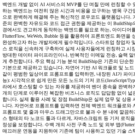
백엔드 개발 없이 AI 서비스의 MVP를 단 며칠 만에 런칭할
하는 백엔드는 여전히 많은 시간과 비용을 요구하는 병목 구간입니다
으로 완벽하게 해결해 주는 혁신적인 로우코드 플랫폼입니다. 기존 
준의 완벽한 자유도와 코드 접근 권한을 제공하는 이 BuildShip
경에서도 견고하게 동작하는 백엔드를 필요로 하는, 아이디어를
FlutterFlow, WeWeb, Bubble 등을 활용하여 프론트엔
완성하고자 하는 개발자에게 필수적입니다. 스타트업 창업자 및 MV
스 로직을 신속하게 구축하여 실제 사용자들에게 런칭하고 시장의
방대한 데이터 파이프라인이나, 반복적인 이메일 전송, 슬랙 알
게 추천합니다. 주요 핵심 기능 분석 BuildShip은 기존의
기본으로 제공하고 있습니다. 자연어 기반 AI 워크플로 및 노드 생성
같이 평범한 일상어로 프롬프트를 입력하면, 내장된 AI가 파이프라인
능): 시각적으로 쉽게 만든 모든 노드의 기저 코드(JavaScrip
라에서 호스팅할 수 있는 자유를 제공하여 벤더 종속을 완벽하게 끊
개의 단계로 이루어진 복잡한 비즈니스 로직도 답답함 없이 넓은 시야에
합니다. 실제 활용 사례 및 장점 BuildShip은 실제 업무 
니다. 자연어로 프롬프트를 입력하면 전체 백엔드 워크플로와 API
프롬프트 몇 줄과 마우스 드래그만으로 불과 수 분 내에 깔끔하
스 형태의 타 노코드 툴과 다르게, 자바스크립트 등 기저 로직
정성을 보장합니다. 수백 개의 사전 구축 노드 및 외부 앱(Flut
매끄러운 연동을 지원하여 기존에 팀이 사용하고 있던 기술 스택의