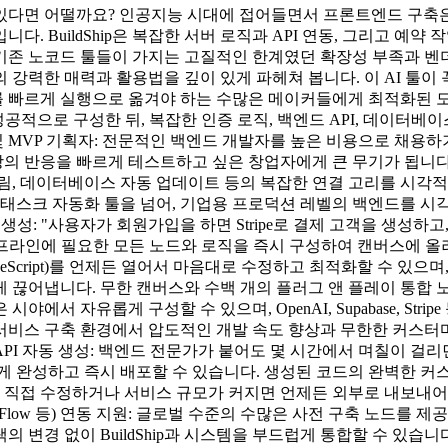
 수 있다면 어떨까요? 인공지능 시대에 접어들면서 프론트엔드 구축
. BuildShip은 복잡한 서버 로직과 API 연동, 그리고 예
노코드 툴들이 가지는 고질적인 한계였던 확장성 부족과 벤더 종속성(
의 강력한 매력과 활용법을 깊이 있게 파헤쳐 봅니다. 이 AI 툴이 꼭
 빠르게 실행으로 옮겨야 하는 수많은 메이커들에게 최적화된 도
드 화면을 성공적으로 구성한 뒤, 복잡한 인증 로직, 백엔드 API, 데이
P 기획자: 전문적인 백엔드 개발자를 높은 비용으로 채용하기 전, O
 반응을 빠르게 테스트하고 싶은 창업자에게 큰 무기가 됩니다. 
림, 데이터베이스 자동 업데이트 등의 복잡한 연결 고리를 시각
 단순한 태스크 자동화 툴을 넘어, 기업용 프로덕션 레벨의 백엔드를
: "사용자가 회원가입을 하면 Stripe로 결제 고객을 생성하고, 
에 필요한 모든 노드와 로직을 즉시 구성하여 캔버스에 올려줍니다. 
t/TypeScript)를 언제든 열어서 마음대로 수정하고 최적화할 수
어냅니다. 무한 캔버스와 수백 개의 플러그 앤 플레이 통합 노드: 
서 자유롭게 구성할 수 있으며, OpenAI, Supabase, Stri
및 상용 서비스 구축 환경에서 압도적인 개발 속도 향상과 무한한 
 자동 생성: 백엔드 전문가가 붙어도 몇 시간에서 며칠이 걸리던 복
게 완성하고 즉시 배포할 수 있습니다. 생성된 코드의 완벽한 커
을 직접 수정하거나 서비스 규모가 커지면 언제든 외부로 내보내
terFlow 등) 연동 지원: 글로벌 수준의 수많은 사전 구축 노
 변경 없이 BuildShip과 시스템을 부드럽게 통합할 수 있습니