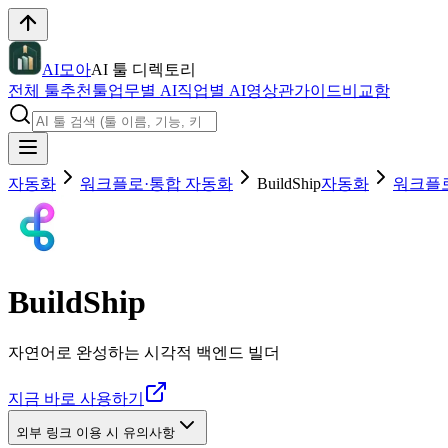
AI모아
AI 툴 디렉토리
전체 툴
추천툴
업무별 AI
직업별 AI
영상관
가이드
비교함
자동화
워크플로·통합 자동화
BuildShip
자동화
워크플
BuildShip
자연어로 완성하는 시각적 백엔드 빌더
지금 바로 사용하기
외부 링크 이용 시 유의사항