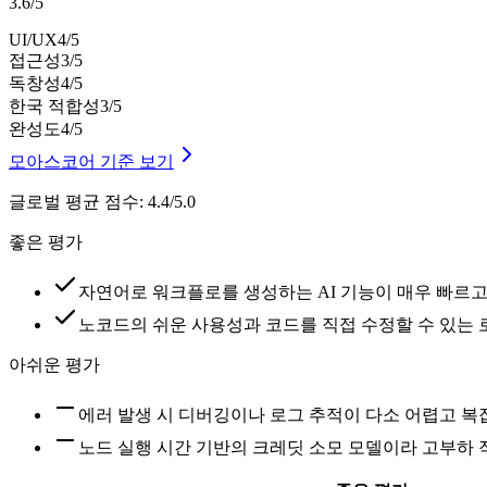
3.6
/
5
UI/UX
4
/5
접근성
3
/5
독창성
4
/5
한국 적합성
3
/5
완성도
4
/5
모아스코어 기준 보기
글로벌 평균 점수
:
4.4/5.0
좋은 평가
자연어로 워크플로를 생성하는 AI 기능이 매우 빠르
노코드의 쉬운 사용성과 코드를 직접 수정할 수 있는
아쉬운 평가
에러 발생 시 디버깅이나 로그 추적이 다소 어렵고 
노드 실행 시간 기반의 크레딧 소모 모델이라 고부하 