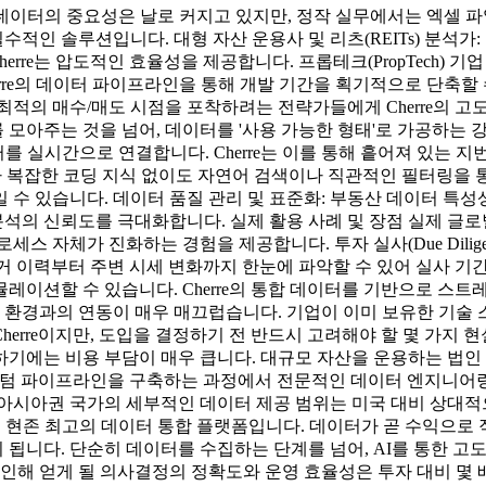
 데이터의 중요성은 날로 커지고 있지만, 정작 실무에서는 엑셀 파
인 솔루션입니다. 대형 자산 운용사 및 리츠(REITs) 분석가
re는 압도적인 효율성을 제공합니다. 프롭테크(PropTech) 
rre의 데이터 파이프라인을 통해 개발 기간을 획기적으로 단축할 
의 매수/매도 시점을 포착하려는 전략가들에게 Cherre의 고도화
는 것을 넘어, 데이터를 '사용 가능한 형태'로 가공하는 강력한 AI
터를 실시간으로 연결합니다. Cherre는 이를 통해 흩어져 있는 
 SQL이나 복잡한 코딩 지식 없이도 자연어 검색이나 직관적인 필터
일 수 있습니다. 데이터 품질 관리 및 표준화: 부동산 데이터 특성상
 신뢰도를 극대화합니다. 실제 활용 사례 및 장점 실제 글로벌 
스 자체가 진화하는 경험을 제공합니다. 투자 실사(Due Dilige
 과거 이력부터 주변 시세 변화까지 한눈에 파악할 수 있어 실사 
레이션할 수 있습니다. Cherre의 통합 데이터를 기반으로 스
요 클라우드 환경과의 연동이 매우 매끄럽습니다. 기업이 이미 보유한 기
Cherre이지만, 도입을 결정하기 전 반드시 고려해야 할 몇 가지
기에는 비용 부담이 매우 큽니다. 대규모 자산을 운용하는 법인 
커스텀 파이프라인을 구축하는 과정에서 전문적인 데이터 엔지니어링 
아시아권 국가의 세부적인 데이터 제공 범위는 미국 대비 상대적으
는 현존 최고의 데이터 통합 플랫폼입니다. 데이터가 곧 수익으로 직
니다. 단순히 데이터를 수집하는 단계를 넘어, AI를 통한 고도
 인해 얻게 될 의사결정의 정확도와 운영 효율성은 투자 대비 몇 