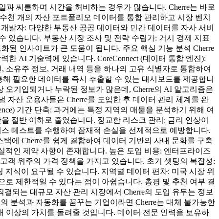
일과 씨름하며 시간을 허비하는 경우가 많습니다. Cherre는 바로
: 수천 개의 자산 포트폴리오 데이터를 통합 관리하고 시장 벤치
기업 개발자: 다양한 부동산 공공 데이터와 민간 데이터를 자사 서비
수 있습니다. 부동산 시장 조사 및 전략 수립가: 거시 경제 지표
된 인사이트가 큰 도움이 됩니다. 주요 핵심 기능 분석 Cherre
 기술력에 있습니다. CoreConnect (데이터 통합 엔진):
지번, 소유주 정보, 거래 내역 등을 하나의 고유 식별자로 통합하여
링을 통해 필요한 데이터를 즉시 추출할 수 있는 대시보드를 제공합니
 오기입되거나 누락된 정보가 많은데, Cherre의 AI 알고리즘은
자산 운용사들은 Cherre를 도입한 후 데이터 관리 체계를 완
nce) 기간 단축: 과거에는 특정 지역의 매물을 분석하기 위해 여
기간을 절반 이하로 줄였습니다. 정교한 리스크 관리: 금리 인상이
트레스 테스트를 수행하여 잠재적 손실을 선제적으로 예방합니다.
술 스택에 Cherre를 쉽게 결합하여 데이터 기반의 사내 문화를 구축
 현실적인 제약 사항이 존재합니다. 높은 도입 비용: 엔터프라이즈
고객 위주의 가격 정책을 가지고 있습니다. 초기 셋팅의 복잡성:
지식이 요구될 수 있습니다. 지역별 데이터 편차: 미국 시장 위
로 제한적일 수 있다는 점이 아쉽습니다. 총평 및 추천 여부 결
결되는 대규모 자산 관리 시장에서 Cherre의 도입 유무는 정보
의 분석과 자동화를 꿈꾸는 기업이라면 Cherre는 대체 불가능한
배 이상의 가치를 돌려줄 것입니다. 데이터 전문 인력을 보유하