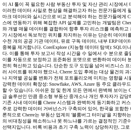
이 AI 툴이 꼭 필요한 사람 부동산 투자 및 자산 관리 시장에서
이러한 데이터 사일로 현상을 해결하고자 하는 전문가들에게 필수적
마크 데이터와 실시간으로 비교 분석해야 하는 전문가들에게 Cher
스에 연동하기 위해 복잡한 API 설계를 고민하는 개발팀은 Che
와 개별 매물 데이터를 결합하여 향후 투자 리스크를 예측하고 최적
가 시장에서 독보적인 위치를 차지하는 이유는 단순히 데이터를 모아주
수천 개의 공공 기관 데이터, 유료 구독 데이터, 내부 ERP 데이
중복을 제거합니다. CoreExplore (지능형 데이터 탐색):
다. 이를 통해 투자 보고서 작성 시간을 수 일에서 수 분으로 줄
이를 자동으로 보정하고 표준화된 포맷으로 변환하여 데이터 분석의
전히 혁신하고 있습니다. 단순한 도구 도입을 넘어 비즈니스 프로세
러 사이트를 뒤져야 했으나, Cherre 도입 후에는 대상 물건의
나 지역별 공실률 변화가 전체 포트폴리오에 미치는 영향을 시뮬
강력한 데이터 확장성: Snowflake, AWS, Azure 등 주
할 수 있습니다. 아쉬운 점 및 한계 모든 면에서 완벽해 보이는 
급 솔루션인 만큼 중소형 부동산 중개소나 개인 투자자가 감당하
기존 사내 데이터를 Cherre 시스템과 완벽하게 동기화하고 
주로 강력한 데이터 거버넌스가 구축되어 있어, 한국을 포함한 
론적으로 Cherre는 부동산 업계의 '블룸버그 터미널'을 지향하
의 비대칭성을 해소하느냐 못 하느냐를 가르는 결정적인 기준이 됩
선택지입니다. 비록 비용과 초기 구축 노력이 상당하지만, 그로