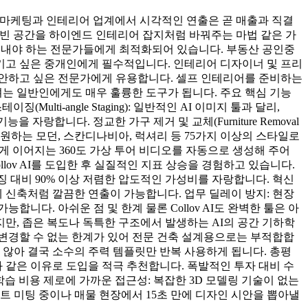
산 마케팅과 인테리어 업계에서 시각적인 연출은 곧 매출과 직결
 텅 빈 공간을 하이엔드 인테리어 잡지처럼 바꿔주는 마법 같은 가
 성과를 내야 하는 전문가들에게 최적화되어 있습니다. 부동산 공인중
시키고 싶은 중개인에게 필수적입니다. 인테리어 디자이너 및 프리
 제안하고 싶은 전문가에게 유용합니다. 셀프 인테리어를 준비하는
려는 일반인에게도 매우 훌륭한 도구가 됩니다. 주요 핵심 기능
ti-angle Staging): 일반적인 AI 이미지 툴과 달리,
자랑합니다. 정교한 가구 제거 및 교체(Furniture Removal
자가 원하는 모던, 스칸디나비아, 럭셔리 등 75가지 이상의 스타일로
럽게 이어지는 360도 가상 투어 비디오를 자동으로 생성해 주어
lov AI를 도입한 후 실질적인 지표 상승을 경험하고 있습니다.
이징 대비 90% 이상 저렴한 압도적인 가성비를 자랑합니다. 혁신
 신축처럼 깔끔한 연출이 가능합니다. 업무 딜레이 방지: 현장
다. 아쉬운 점 및 한계 물론 Collov AI도 완벽한 툴은 아
지만, 좁은 복도나 독특한 구조에서 발생하는 AI의 공간 기하학
 변경할 수 없는 한계가 있어 전문 건축 설계용으로는 부적합합
 않아 결국 소수의 주력 템플릿만 반복 사용하게 됩니다. 총평
음과 같은 이유로 도입을 적극 추천합니다. 폭발적인 투자 대비 수
학습 비용 제로에 가까운 접근성: 복잡한 3D 모델링 기술이 없는
트 미팅 중이나 매물 현장에서 15초 만에 디자인 시안을 뽑아낼