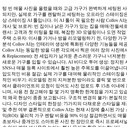
텅 빈 매물 사진을 올렸을 때와 고급 가구가 완벽하게 세팅된 
되지만, 실제로 가구를 렌탈하고 세팅하는 오프라인 스테이징은 막대
상 스테이징 AI 툴입니다. 이 AI 툴이 꼭 필요한 사람 Coll
개사 및 브로커: 빈 집이나 낡은 가구가 있는 집을 매매/전월
랜서: 고객과 첫 미팅을 할 때, 복잡한 3D 모델링이나 도면
주택 소유자: 이사를 가거나 방을 리모델링하기 전, 다양한 가
분석 Collov AI는 인테리어 생성에 특화된 다양한 기능들을 제공하
Collov AI는 동일한 방을 다른 각도에서 찍은 여러 장의 사진에
& Replacement): 전 세입자가 남겨둔 촌스러운 가구나 너
새로운 가구를 입힐 수 있습니다. AI 비디오 투어 생성: 정지
SNS나 매물 등록 사이트에서 훨씬 높은 주목도를 이끌어냅니다. 
압도적인 비용 절감: 실제 가구를 대여해 물리적인 스테이징을 하려
적인 비우기: 리모델링 전의 지저분한 방이라도 클릭 몇 번으로
에서 클라이언트의 요청이 있어도 사진 업로드 후 15초 이내에 완
니며, 사용 전 참고해야 할 몇 가지 명확한 한계점을 가지고 있
적 왜곡 현상이 종종 보고됩니다. 구조적 변경의 불가: 본질적
니다. 디자인 스타일의 한정성: 75가지의 다채로운 스타일을 
및 추천 여부 결론적으로 Collov AI는 현재 시장에 출시된 
익(ROI): 물리적 가구 렌탈 비용을 90% 이상 절감하면서도 
초보자나 중개인도 스마트폰 사진 한 장만으로 즉시 프로페셔널한