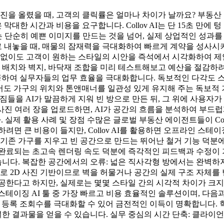
사진을 올렸을 때, 고객의 클릭률은 얼마나 차이가 날까요? 부동
한 시간과 비용을 요구합니다. Collov AI는 단 15초 만에
ov AI는 단순히 예쁜 이미지를 만드는 것을 넘어, 실제 상업적인
세로 내놓을 때, 매물의 잠재력을 극대화하여 빠르게 계약을 성사
 작업 없이도 고객이 원하는 스타일의 시안을 즉석에서 시각화하여
구 배치와 벽지, 바닥재 조합을 미리 테스트해보고 예산을 절감하
여 실무자들의 업무 효율을 극대화합니다. 독보적인 다각도 스테이징(Mul
서도 가구의 위치와 톤앤매너를 일관성 있게 유지해 주는 독보적 기능을 
저분한 짐들을 AI가 말끔하게 지워 빈 방으로 만든 뒤, 그 위에 사용
된 사진 여러 장을 업로드하면, AI가 공간의 흐름을 분석하여 부드
실제 활용 사례 및 장점 수많은 글로벌 부동산 에이전트들이 Col
면 큰 비용이 들지만, Collov AI를 활용하면 오프라인 스테
 기존 가구를 지우고 빈 공간으로 만드는 뛰어난 철거 기능 덕분에
료되는 초고속 렌더링 속도 덕분에 즉각적인 피드백과 수정이 가능합니
습니다. 복잡한 공간에서의 오류: 넓은 직사각형 방에서는 완벽하
으로 2D 사진 기반이므로 벽을 허물거나 공간의 실제 구조 자체를
제공한다고 하지만, 실제로는 몇몇 스타일 간의 시각적 차이가 크지
가상 스테이징 AI 툴 중 가장 빠르고 비용 효율적인 솔루션이며, 다
매물 등록 조회수를 극대화할 수 있어 금전적인 이득이 명확합니다. 
 결과물을 얻을 수 있습니다. 실무 중심의 시간 단축: 클라이언