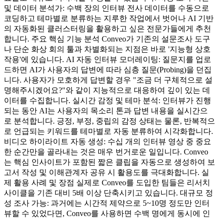
및 데이터 분석가: 수백 장의 인터뷰 전사 데이터를 수동으로
코딩하고 테마별로 분류하는 지루한 작업에서 벗어나 AI 기반
의 자동화된 클러스터링을 활용하고 싶은 전문가들에게 추천
합니다. 주요 핵심 기능 분석 Conveo가 기존의 설문조사 도구
나 단순 화상 회의 툴과 차별화되는 지점은 바로 '지능형 상호
작용'에 있습니다. AI 자동 인터뷰 모더레이팅: 질문지를 업로
드하면 AI가 사용자의 답변에 따라 심층 질문(Probing)을 던집
니다. 사용자가 모호하게 답변할 경우 "조금 더 구체적으로 설
명해주시겠어요?"와 같이 지능적으로 대응하여 깊이 있는 데
이터를 수집합니다. 실시간 감정 및 테마 분석: 인터뷰가 진행
되는 동안 AI는 사용자의 목소리 톤과 답변 내용을 실시간으
로 분석합니다. 긍정, 부정, 중립의 감정 상태는 물론, 반복적으
로 언급되는 키워드를 테마별로 자동 분류하여 시각화합니다.
비디오 하이라이트 자동 생성: 수십 개의 인터뷰 영상 중 중요
한 순간만을 골라내는 것은 매우 번거로운 일입니다. Conveo
는 핵심 인사이트가 포함된 짧은 클립을 자동으로 생성하여 보
고서 작성 및 이해관계자 공유 시 활용도를 극대화합니다. 실
제 활용 사례 및 장점 실제로 Conveo를 도입한 팀들은 리서치
사이클을 기존 대비 5배 이상 단축시키고 있습니다. 대규모 정
성 조사 가능: 과거에는 시간적 제약으로 5~10명 정도만 인터
뷰할 수 있었다면, Conveo를 사용하면 수백 명에게 동시에 인