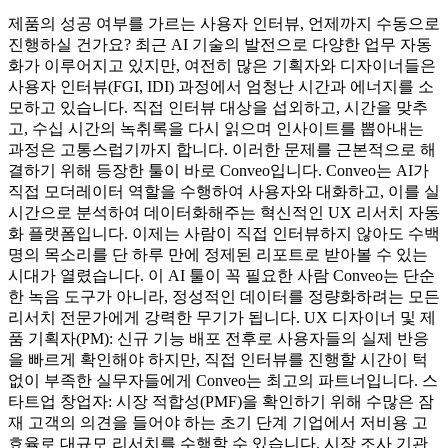
제품의 성공 여부를 가르는 사용자 인터뷰, 언제까지 수동으로
진행하실 건가요? 최근 AI 기술의 발전으로 다양한 업무 자동
화가 이루어지고 있지만, 여전히 많은 기획자와 디자이너들은
사용자 인터뷰(FGI, IDI) 과정에서 엄청난 시간과 에너지를 소
모하고 있습니다. 직접 인터뷰 대상을 섭외하고, 시간을 맞추
고, 수십 시간의 녹취록을 다시 읽으며 인사이트를 뽑아내는
과정은 고통스럽기까지 합니다. 이러한 문제를 근본적으로 해
결하기 위해 등장한 툴이 바로 Conveo입니다. Conveo는 AI가
직접 모더레이터 역할을 수행하여 사용자와 대화하고, 이를 실
시간으로 분석하여 데이터화해주는 혁신적인 UX 리서치 자동
화 플랫폼입니다. 이제는 사람이 직접 인터뷰하지 않아도 수백
명의 목소리를 단 하루 만에 정제된 리포트로 받아볼 수 있는
시대가 열렸습니다. 이 AI 툴이 꼭 필요한 사람 Conveo는 단순
한 녹음 도구가 아니라, 정성적인 데이터를 정량화하려는 모든
리서치 전문가에게 강력한 무기가 됩니다. UX 디자이너 및 제
품 기획자(PM): 신규 기능 배포 전후로 사용자들의 실제 반응
을 빠르게 확인해야 하지만, 직접 인터뷰를 진행할 시간이 턱
없이 부족한 실무자들에게 Conveo는 최고의 파트너입니다. 스
타트업 창업자: 시장 적합성(PMF)을 확인하기 위해 수많은 잠
재 고객의 의견을 들어야 하는 초기 단계 기업에서 저비용 고
효율로 대규모 리서치를 수행할 수 있습니다. 시장 조사 기관