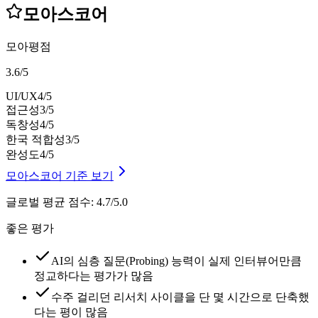
모아스코어
모아평점
3.6
/
5
UI/UX
4
/5
접근성
3
/5
독창성
4
/5
한국 적합성
3
/5
완성도
4
/5
모아스코어 기준 보기
글로벌 평균 점수
:
4.7/5.0
좋은 평가
AI의 심층 질문(Probing) 능력이 실제 인터뷰어만큼
정교하다는 평가가 많음
수주 걸리던 리서치 사이클을 단 몇 시간으로 단축했
다는 평이 많음