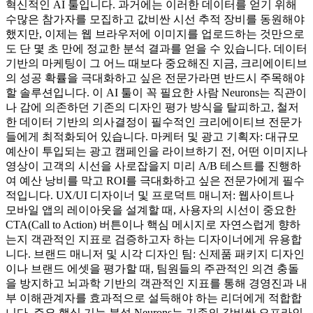
혁신적인 AI 툴입니다. 과거에는 이러한 데이터를 얻기 위해
수많은 참가자를 모집하고 값비싼 시선 추적 장비를 동원해야
했지만, 이제는 웹 브라우저에 이미지를 업로드하는 것만으로
도 단 몇 초 만에 정교한 분석 결과를 얻을 수 있습니다. 데이터
기반의 마케팅이 그 어느 때보다 중요해진 지금, 크리에이티브
의 성공 확률을 극대화하고 싶은 전문가라면 반드시 주목해야
할 솔루션입니다. 이 AI 툴이 꼭 필요한 사람 Neurons는 직관이
나 감에 의존하던 기존의 디자인 평가 방식을 탈피하고, 철저
한 데이터 기반의 의사결정이 필수적인 크리에이티브 전문가
들에게 최적화되어 있습니다. 마케터 및 광고 기획자: 대규모
예산이 투입되는 광고 캠페인을 라이브하기 전, 어떤 이미지나
영상이 고객의 시선을 사로잡을지 미리 A/B 테스트를 진행하
여 예산 낭비를 막고 ROI를 극대화하고 싶은 전문가에게 필수
적입니다. UX/UI 디자이너 및 프로덕트 매니저: 웹사이트나
모바일 앱의 레이아웃을 설계할 때, 사용자의 시선이 중요한
CTA(Call to Action) 버튼이나 핵심 메시지로 자연스럽게 향하
는지 객관적인 지표로 검증하고자 하는 디자이너에게 유용합
니다. 브랜드 매니저 및 시각 디자인 팀: 신제품 패키지 디자인
이나 브랜드 에셋을 평가할 때, 팀원들의 주관적인 의견 충돌
을 방지하고 뇌과학 기반의 객관적인 지표를 통해 경영진과 내
부 이해관계자를 효과적으로 설득해야 하는 리더에게 적합합
니다. 주요 핵심 기능 분석 Neurons는 기존의 값비싼 오프라인