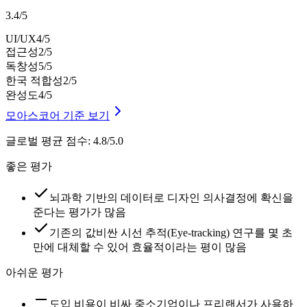
3.4
/
5
UI/UX
4
/5
접근성
2
/5
독창성
5
/5
한국 적합성
2
/5
완성도
4
/5
모아스코어 기준 보기
글로벌 평균 점수
:
4.8/5.0
좋은 평가
뇌과학 기반의 데이터로 디자인 의사결정에 확신을
준다는 평가가 많음
기존의 값비싼 시선 추적(Eye-tracking) 연구를 몇 초
만에 대체할 수 있어 효율적이라는 평이 많음
아쉬운 평가
도입 비용이 비싸 중소기업이나 프리랜서가 사용하