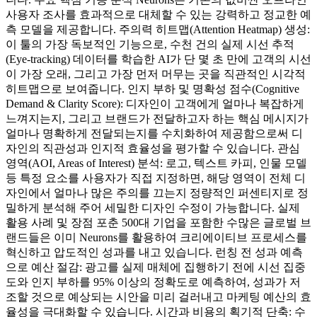
사용자 조사를 효과적으로 대체할 수 있는 강력하고 정교한 예
측 모델을 제공합니다. 주의력 히트맵(Attention Heatmap) 생성:
이 툴의 가장 독보적인 기능으로, 수천 건의 실제 시선 추적
(Eye-tracking) 데이터를 학습한 AI가 단 몇 초 만에 고객의 시선
이 가장 오래, 그리고 가장 먼저 머무는 곳을 직관적인 시각적
히트맵으로 보여줍니다. 인지 부하 및 명확성 점수(Cognitive
Demand & Clarity Score): 디자인이 고객에게 얼마나 복잡하게
느껴지는지, 그리고 브랜드가 전달하고자 하는 핵심 메시지가
얼마나 명확하게 전달되는지를 수치화하여 제공함으로써 디
자인의 직관성과 인지적 효율성을 평가할 수 있습니다. 관심
영역(AOI, Areas of Interest) 분석: 로고, 텍스트 카피, 인물 모델
등 특정 요소를 사용자가 직접 지정하면, 해당 영역이 전체 디
자인에서 얼마나 많은 주의를 끄는지 정량적인 퍼센티지로 정
밀하게 분석해 주어 세밀한 디자인 수정이 가능합니다. 실제
활용 사례 및 장점 포춘 500대 기업을 포함한 수많은 글로벌 브
랜드들은 이미 Neurons를 활용하여 크리에이티브 프로세스를
혁신하고 압도적인 성과를 내고 있습니다. 런칭 전 성과 예측
으로 예산 절감: 광고를 실제 매체에 집행하기 전에 시선 집중
도와 인지 부하를 95% 이상의 정확도로 예측하여, 성과가 저
조할 것으로 예상되는 시안을 미리 걸러내고 마케팅 예산의 효
율성을 극대화할 수 있습니다. 시간과 비용의 획기적 단축: 수