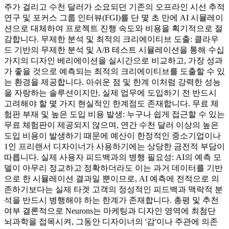
주가 걸리고 수천 달러가 소요되던 기존의 오프라인 시선 추적
연구 및 포커스 그룹 인터뷰(FGI)를 단 몇 초 만에 AI 시뮬레이
션으로 대체하여 프로젝트 진행 속도와 비용을 획기적으로 절
감합니다. 무제한 분석 및 최적의 크리에이티브 도출: 클라우
드 기반의 무제한 분석 및 A/B 테스트 시뮬레이션을 통해 수십
가지의 디자인 베리에이션을 실시간으로 비교하고, 가장 성과
가 좋을 것으로 예측되는 최적의 크리에이티브를 도출할 수 있
는 환경을 제공합니다. 아쉬운 점 및 한계 이처럼 강력한 성능
을 자랑하는 솔루션이지만, 실제 업무에 도입하기 전 반드시
고려해야 할 몇 가지 현실적인 한계점도 존재합니다. 무료 체
험판 부재 및 높은 도입 비용 발생: 누구나 쉽게 접근할 수 있는
무료 체험판이 제공되지 않으며, 연간 수천 달러 이상의 높은
도입 비용이 발생하기 때문에 예산이 한정적인 중소기업이나
1인 프리랜서 디자이너가 사용하기에는 상당한 금전적 부담이
따릅니다. 실제 사용자 피드백과의 병행 필요성: AI의 예측 모
델이 아무리 정교하고 정확하더라도 이는 과거 데이터를 기반
으로 한 시뮬레이션 결과일 뿐이므로, AI 예측에 전적으로 의
존하기보다는 실제 타겟 고객의 정성적인 피드백과 맥락적 분
석을 반드시 병행해야 하는 한계가 존재합니다. 총평 및 추천
여부 결론적으로 Neurons는 마케팅과 디자인 영역에 최첨단
뇌과학을 접목시켜, 그동안 디자이너의 '감'이나 주관에 의존