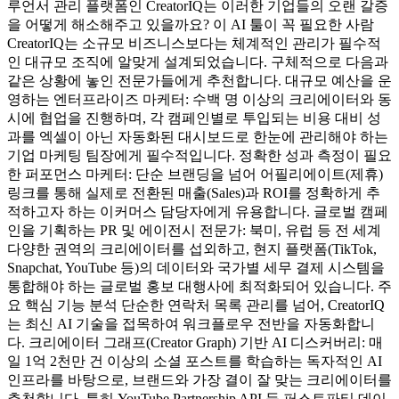
루언서 관리 플랫폼인 CreatorIQ는 이러한 기업들의 오랜 갈증
을 어떻게 해소해주고 있을까요? 이 AI 툴이 꼭 필요한 사람
CreatorIQ는 소규모 비즈니스보다는 체계적인 관리가 필수적
인 대규모 조직에 알맞게 설계되었습니다. 구체적으로 다음과
같은 상황에 놓인 전문가들에게 추천합니다. 대규모 예산을 운
영하는 엔터프라이즈 마케터: 수백 명 이상의 크리에이터와 동
시에 협업을 진행하며, 각 캠페인별로 투입되는 비용 대비 성
과를 엑셀이 아닌 자동화된 대시보드로 한눈에 관리해야 하는
기업 마케팅 팀장에게 필수적입니다. 정확한 성과 측정이 필요
한 퍼포먼스 마케터: 단순 브랜딩을 넘어 어필리에이트(제휴)
링크를 통해 실제로 전환된 매출(Sales)과 ROI를 정확하게 추
적하고자 하는 이커머스 담당자에게 유용합니다. 글로벌 캠페
인을 기획하는 PR 및 에이전시 전문가: 북미, 유럽 등 전 세계
다양한 권역의 크리에이터를 섭외하고, 현지 플랫폼(TikTok,
Snapchat, YouTube 등)의 데이터와 국가별 세무 결제 시스템을
통합해야 하는 글로벌 홍보 대행사에 최적화되어 있습니다. 주
요 핵심 기능 분석 단순한 연락처 목록 관리를 넘어, CreatorIQ
는 최신 AI 기술을 접목하여 워크플로우 전반을 자동화합니
다. 크리에이터 그래프(Creator Graph) 기반 AI 디스커버리: 매
일 1억 2천만 건 이상의 소셜 포스트를 학습하는 독자적인 AI
인프라를 바탕으로, 브랜드와 가장 결이 잘 맞는 크리에이터를
추천합니다. 특히 YouTube Partnership API 등 퍼스트파티 데이