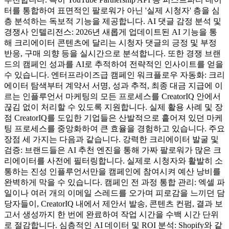
터를 통합하여 표면적인 팔로워가 아닌 '실제 시청자' 층을 심
층 분석하는 독보적 기능을 제공합니다. AI 댓글 감정 분석 및
경쟁사 인텔리전스: 2026년 새롭게 업데이트된 AI 기능을 통
해 크리에이터 콘텐츠에 달리는 시청자 댓글의 긍정 및 부정
반응, 구매 의향 등을 실시간으로 분석합니다. 또한 경쟁 브랜
드의 캠페인 성과를 AI로 추적하여 전략적인 인사이트를 얻을
수 있습니다. 엔터프라이즈급 캠페인 워크플로우 자동화: 크리
에이터 탐색부터 계약서 서명, 성과 추적, 최종 대금 지급에 이
르는 인플루언서 마케팅의 모든 프로세스를 CreatorIQ 안에서
끊김 없이 처리할 수 있도록 지원합니다. 실제 활용 사례 및 장
점 CreatorIQ를 도입한 기업들은 산발적으로 흩어져 있던 마케
팅 프로세스를 중앙화하여 큰 효율을 경험하고 있습니다. 주요
장점 세 가지는 다음과 같습니다. 강력한 크리에이터 발굴 및
검증: 브랜드들은 AI 추천 엔진을 통해 가짜 팔로워가 많은 크
리에이터를 사전에 필터링합니다. 실제로 시청자와 활발히 소
통하는 진성 인플루언서만을 캠페인에 참여시켜 예산 낭비를
완벽하게 막을 수 있습니다. 캠페인 전 과정 통합 관리: 엑셀 파
일이나 여러 개의 이메일 스레드를 오가며 피로감을 느끼던 담
당자들이, CreatorIQ 내에서 제안서 발송, 콘텐츠 컨펌, 결과 보
고서 생성까지 한 번에 완료하여 작업 시간을 수백 시간 단위
로 절감합니다. 심층적인 AI 데이터 및 ROI 분석: Shopify와 같