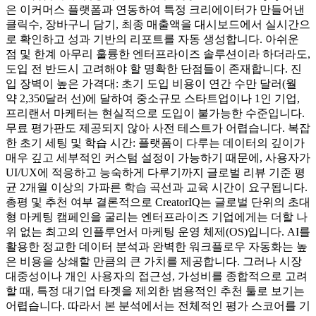
은 이커머스 플랫폼과 연동하여 특정 크리에이터가 만들어낸
클릭수, 장바구니 담기, 최종 매출액을 대시보드에서 실시간으
로 확인하고 성과 기반의 리포트를 자동 생성합니다. 아쉬운
점 및 한계 아무리 훌륭한 엔터프라이즈 솔루션이라 하더라도,
도입 전 반드시 고려해야 할 명확한 단점들이 존재합니다. 진
입 장벽이 높은 가격대: 초기 도입 비용이 연간 수만 달러(월
약 2,350달러 선)에 달하여 중소규모 스타트업이나 1인 기업,
프리랜서 마케터는 현실적으로 도입이 불가능한 수준입니다.
무료 평가판도 제공되지 않아 사전 테스트가 어렵습니다. 복잡
한 초기 세팅 및 학습 시간: 플랫폼이 다루는 데이터의 깊이가
매우 깊고 세부적인 커스텀 설정이 가능하기 때문에, 사용자가
UI/UX에 적응하고 능숙하게 다루기까지 글로벌 리뷰 기준 평
균 2개월 이상의 가파른 학습 곡선과 교육 시간이 요구됩니다.
총평 및 추천 여부 결론적으로 CreatorIQ는 글로벌 단위의 초대
형 마케팅 캠페인을 굴리는 엔터프라이즈 기업에게는 더할 나
위 없는 최고의 인플루언서 마케팅 운영 체제(OS)입니다. AI를
활용한 정교한 데이터 분석과 완벽한 워크플로우 자동화는 높
은 비용을 상쇄할 만큼의 큰 가치를 제공합니다. 그러나 시장
대중성이나 개인 사용자의 접근성, 가성비를 종합적으로 고려
할 때, 특정 대기업 타겟을 제외한 범용적인 추천 툴로 보기는
어렵습니다. 따라서 본 분석에서는 전체적인 평가 스코어를 기