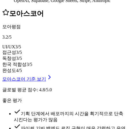
OpenAI, Supabase, Google Sheets, Stripe, Anthropic
모아스코어
모아평점
3.2
/
5
UI/UX
3
/5
접근성
3
/5
독창성
3
/5
한국 적합성
3
/5
완성도
4
/5
모아스코어 기준 보기
글로벌 평균 점수
:
4.8/5.0
좋은 평가
기획 단계에서 배포까지의 시간을 획기적으로 단축
시킨다는 평가가 많음
파이썬 기반 백엔드 로직 구현이 매우 강력하고 유연