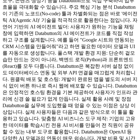
도구, 콘텐츠 생성기 등을 Databutton으로 직접 구축하여 업무
효율을 극대화할 수 있습니다. 주요 핵심 기능 분석 Databutton
이 기존의 노코드(No-code) 툴과 차별화되는 점은 바로 '에이전
틱 AI(Agentic AI)' 기술을 적극적으로 활용한다는 점입니다. 자
연어 기반의 AI 에이전트 빌더: 사용자가 원하는 기능을 채팅
창에 입력하면 Databutton의 AI 에이전트가 코드를 직접 작성
하고 구조를 설계합니다. 예를 들어 "Google 시트와 연동되는
CRM 시스템을 만들어줘"라고 하면 필요한 데이터 모델과 UI
를 자동으로 생성합니다. 풀스택 개발 환경 지원: 단순히 겉모
습만 만드는 것이 아니라, 백엔드 로직(Python)과 프론트엔드
(React)를 모두 다룹니다. Databutton은 복잡한 서버 설정 없이
도 데이터베이스 연동 및 외부 API 연결을 매끄럽게 처리합니
다. 원클릭 배포 및 호스팅: 개발이 완료된 앱을 별도의 서버 지
식 없이 버튼 하나로 즉시 웹에 배포할 수 있습니다. Databutton
은 안정적인 호스팅 환경을 기본 제공하여 사용자가 인프라 관
리에 신경 쓸 필요가 없게 만듭니다. 실제 활용 사례 및 장점
Databutton을 실무에 도입했을 때 얻을 수 있는 이점은 상상 이
상입니다. 실제 사용자들은 다음과 같은 방식으로 이 툴을 활
용하고 있습니다. 맞춤형 AI 비즈니스 도구 제작: 기업의 고유
한 데이터를 학습시킨 전용 AI 비서를 만들어 전 직원이 공유
할 수 있는 내부 도구로 활용합니다. Databutton은 OpenAI 등
다양한 AI 모델과의 연동이 매우 쉽습니다. 개발 비용 및 시간