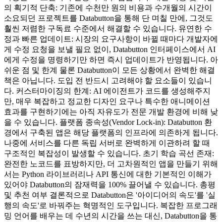
의 획기적 단축: 기존에 수천만 원의 비용과 수개월의 시간이
소요되던 프로젝트를 Databutton을 통해 단 며칠 만에, 그것도
훨씬 저렴한 구독료 수준에서 해결할 수 있습니다. 유연한 수
정과 빠른 업데이트: 시장의 요구사항이 바뀔 때마다 개발자에
게 수정 요청을 보낼 필요 없이, Databutton 인터페이스에서 AI
에게 수정을 명령하기만 하면 즉시 업데이트가 반영됩니다. 아
쉬운 점 및 한계 물론 Databutton이 모든 상황에서 완벽한 해결
책은 아닙니다. 도입 전 반드시 고려해야 할 요소들이 있습니
다. 커스터마이징의 한계: AI 에이전트가 코드를 생성해주지
만, 매우 복잡하고 정교한 디자인 요구나 특수한 애니메이션
효과를 구현하기에는 아직 자유도가 전문 개발 환경에 비해 낮
을 수 있습니다. 플랫폼 종속성(Vendor Lock-in): Databutton 환
경에서 구축된 앱은 해당 플랫폼의 인프라에 의존하게 됩니다.
나중에 서비스를 다른 독립 서버로 완벽하게 이관하려 할 때
구조적인 복잡성이 발생할 수 있습니다. 초기 학습 곡선 존재:
완전한 노코드를 표방하지만, 더 고차원적인 앱을 만들기 위해
서는 Python 라이브러리나 API 통신에 대한 기본적인 이해가
있어야 Databutton의 잠재력을 100% 끌어낼 수 있습니다. 총평
및 추천 여부 결론적으로 Databutton은 '아이디어의 속도'를 '실
행의 속도'로 바꿔주는 혁명적인 도구입니다. 복잡한 프로그래
밍 언어를 배우는 데 수년의 시간을 쓰는 대신, Databutton을 통