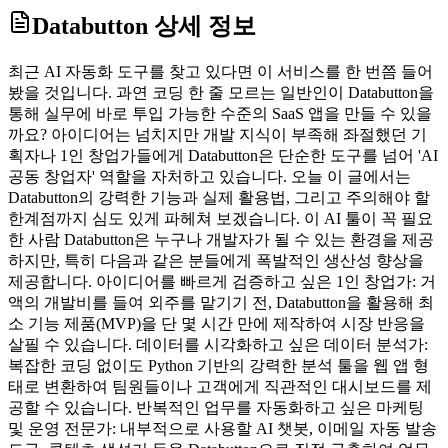
Databutton
상세 정보
최근 AI 자동화 도구를 찾고 있다면 이 서비스를 한 번쯤 들어
봤을 것입니다. 과연 코딩 한 줄 모르는 일반인이 Databutton을
통해 실무에 바로 투입 가능한 수준의 SaaS 앱을 만들 수 있을
까요? 아이디어는 넘치지만 개발 지식이 부족해 좌절했던 기
획자나 1인 창업가들에게 Databutton은 단순한 도구를 넘어 'AI
공동 창업자' 역할을 자처하고 있습니다. 오늘 이 글에서는
Databutton의 강력한 기능과 실제 활용법, 그리고 주의해야 할
한계점까지 심도 있게 파헤쳐 보겠습니다. 이 AI 툴이 꼭 필요
한 사람 Databutton은 누구나 개발자가 될 수 있는 환경을 제공
하지만, 특히 다음과 같은 분들에게 폭발적인 생산성 향상을
제공합니다. 아이디어를 빠르게 검증하고 싶은 1인 창업가: 거
액의 개발비를 들여 외주를 맡기기 전, Databutton을 활용해 최
소 기능 제품(MVP)을 단 몇 시간 만에 제작하여 시장 반응을
살필 수 있습니다. 데이터를 시각화하고 싶은 데이터 분석가:
복잡한 코딩 없이도 Python 기반의 강력한 분석 툴을 웹 앱 형
태로 변환하여 팀원들이나 고객에게 직관적인 대시보드를 제
공할 수 있습니다. 반복적인 업무를 자동화하고 싶은 마케팅
및 운영 전문가: 내부적으로 사용할 AI 챗봇, 이메일 자동 발송