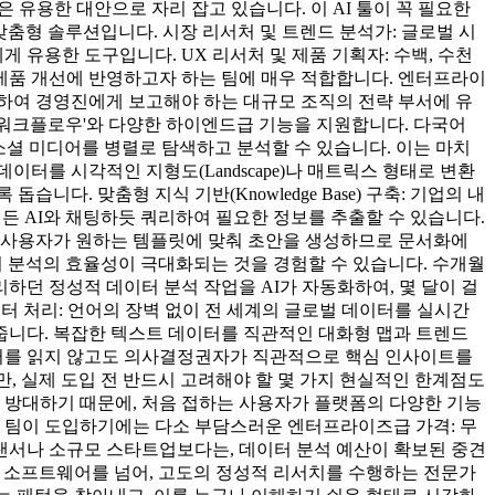
 유용한 대안으로 자리 잡고 있습니다. 이 AI 툴이 꼭 필요한
화된 맞춤형 솔루션입니다. 시장 리서처 및 트렌드 분석가: 글로벌 시
 유용한 도구입니다. UX 리서처 및 제품 기획자: 수백, 수천
 제품 개선에 반영하고자 하는 팀에 매우 적합합니다. 엔터프라이
하여 경영진에게 보고해야 하는 대규모 조직의 전략 부서에 유
트 워크플로우'와 다양한 하이엔드급 기능을 지원합니다. 다국어
, 소셜 미디어를 병렬로 탐색하고 분석할 수 있습니다. 이는 마치
이터를 시각적인 지형도(Landscape)나 매트릭스 형태로 변환
. 맞춤형 지식 기반(Knowledge Base) 구축: 기업의 내
제든 AI와 채팅하듯 쿼리하여 필요한 정보를 추출할 수 있습니다.
. 사용자가 원하는 템플릿에 맞춰 초안을 생성하므로 문서화에
및 데이터 분석의 효율성이 극대화되는 것을 경험할 수 있습니다. 수개월
던 정성적 데이터 분석 작업을 AI가 자동화하여, 몇 달이 걸
이터 처리: 언어의 장벽 없이 전 세계의 글로벌 데이터를 실시간
 줍니다. 복잡한 텍스트 데이터를 직관적인 대화형 맵과 트렌드
이터를 읽지 않고도 의사결정권자가 직관적으로 핵심 인사이트를
r이지만, 실제 도입 전 반드시 고려해야 할 몇 가지 현실적인 한계점도
 방대하기 때문에, 처음 접하는 사용자가 플랫폼의 다양한 기능
 팀이 도입하기에는 다소 부담스러운 엔터프라이즈급 가격: 무
리랜서나 소규모 스타트업보다는, 데이터 분석 예산이 확보된 중견
이터 분석 소프트웨어를 넘어, 고도의 정성적 리서치를 수행하는 전문가