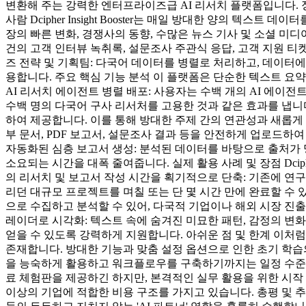
변환해 주는 강력한 엔터프라이즈급 AI 리서치 플랫폼입니다. 정
사람 Dcipher Insight Booster는 매일 방대한 양의 
장의 빠른 변화, 경쟁사의 동향, 수많은 뉴스 기사 및 소셜 미
건의 고객 인터뷰 녹취록, 설문조사 주관식 응답, 고객 지원 
즈 전략 및 기획팀: 다국어 데이터를 병렬로 처리하고, 데이
용합니다. 주요 핵심 기능 분석 이 플랫폼은 단순한 텍스트 요
AI 리서치 에이전트 병렬 배포: 사용자는 수백 개의 AI 에이전
수백 명의 다국어 구사 리서처를 고용한 것과 같은 효과를 냅니다.
하여 제공합니다. 이를 통해 방대한 주제 간의 연관성과 새롭게 떠
부 문서, PDF 보고서, 설문조사 결과 등을 안전하게 업로드하
자동화된 심층 보고서 생성: 분석된 데이터를 바탕으로 출처가
소요되는 시간을 대폭 줄여줍니다. 실제 활용 사례 및 장점 Dciph
의 리서치 및 보고서 작성 시간을 획기적으로 단축: 기존에 연
리던 대규모 프로젝트를 며칠 또는 단 몇 시간 만에 완료할 수 
으로 수집하고 분석할 수 있어, 다국적 기업이나 해외 시장 진
레이더로 시각화: 텍스트 속에 숨겨진 미묘한 패턴, 감정의 
얻을 수 있도록 강력하게 지원합니다. 아쉬운 점 및 한계 이처럼 강력
존재합니다. 방대한 기능과 맞춤 설정 옵션으로 인한 초기 학습
을 능숙하게 활용하고 워크플로우를 구축하기까지는 일정 수준의
료 체험판을 제공하긴 하지만, 본격적인 실무 활용을 위한 시작
이상의 기업에 적합한 비용 구조를 가지고 있습니다. 총평 및 추천 여