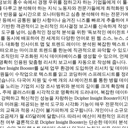
보의 홍수 속에서 경쟁 우위를 점하고자 하는 기업들에게 이 툴은
텍스트 데이터를 다루고 분석해야 하는 지식 노동자와 전문가들에게 최적
디어 반응을 실시간으로 모니터링하고 심층 분석해야 하는 전문가에게
티켓 등에서 공통된 불만 사항이나 숨겨진 니즈를 빠르게 추출하여
터에 기반한 객관적이고 논리적인 의사결정 보고서를 신속하게 작성
약 도구를 넘어, 심층적인 정성적 분석을 위한 '독보적인 에이전
트를 동시에 배포하여 전 세계의 다양한 언어로 된 웹 소스, 뉴스
 대화형 인사이트 맵 및 트렌드 레이더: 분석된 복잡한 텍스트 데
오르는 마이크로 트렌드를 한눈에 직관적으로 파악할 수 있도록 돕습니다
여 조직만의 구조화된 지식 데이터베이스를 생성할 수 있으며, 언
 명확히 인용된 맞춤형 리서치 보고서를 자동으로 작성해 줍니다
er Insight Booster를 실제 업무 환경에 도입하면 리서치 
구원들이 수작업으로 텍스트를 읽고 코딩하며 스프레드시트를 정리하
있습니다. 다국어 지원 및 수백 개의 AI 에이전트를 통한 병렬 데
출을 노리는 기업의 시장 조사 범위와 분석의 깊이를 크게 확장해
변화, 주제 클러스터를 시각적으로 명확하게 드러내어, 복잡한 데
하고 혁신적인 성능을 자랑하는 Dcipher Insight Booste
의 어려움: 제공되는 분석 도구와 시각화 기능이 매우 전문적이고
 교육과 적응 시간이 불가피하게 요구됩니다. 개인이나 소규모
 요금제가 월 435달러에 달합니다. 따라서 예산이 제한적인 프
부 결론적으로 Dcipher Insight Booster는 단순한 데