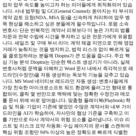
업의 업무 속도를 높이고자 하는 리더들에게 최적화되어 있습
니다. 사내 법무팀 및 GC(General Counsel): 쏟아지는 타 부서의
계약 검토 요청(NDA, MSA 등)을 신속하게 처리하여 업무 병
목 현상을 해소하고 싶은 분들에게 필수적입니다. 로펌 소속
변호사: 단순 반복적인 계약서 리뷰보다 더 높은 가치의 법률
자문과 전략 수립에 시간을 투자하고 싶은 전문가에게 유용합
니다. 세일즈 및 구매 부서 리더: 계약 체결 지연으로 인해 영업
거래가 늦춰지는 것을 방지하고, 법적 리스크 없이 빠르게 딜
을 클로징하려는 분들께 Dioptra가 큰 도움을 줍니다. 주요 핵
심 기능 분석 Dioptra는 단순한 텍스트 생성기가 아니라, 실제
변호사처럼 문맥을 이해하고 Word 문서 내에서 즉각적으로 레
드라인(수정안)을 자동 생성하는 독보적 기능을 갖추고 있습
니다. MS Word 네이티브 레드라인 자동 생성: 변호사들에게
가장 친숙한 마이크로소프트 워드 환경에 플러그인 형태로 통
합되어, 클릭 몇 번만으로 맥락에 맞는 정확한 수정안과 메모
를 문서 위에 바로 덮어씁니다. 맞춤형 플레이북(Playbook) 학
습 및 적용: 기업이 기존에 맺었던 수많은 계약서와 내부 가이
드라인을 AI가 학습하여, 자사만의 협상 기준을 구축하고 이
를 기반으로 타사 계약서의 위험 요소를 걸러냅니다. 이슈 리
스트 및 리스크 요약 자동화: 수십 페이지의 문서를 스캔하여
핵심 위험 조항만 94% 이상의 높은 정확도로 빠르게 식별한