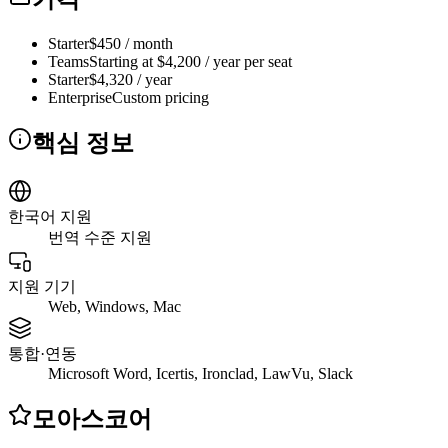
Starter
$450 / month
Teams
Starting at $4,200 / year per seat
Starter
$4,320 / year
Enterprise
Custom pricing
핵심 정보
한국어 지원
번역 수준 지원
지원 기기
Web, Windows, Mac
통합·연동
Microsoft Word, Icertis, Ironclad, LawVu, Slack
모아스코어