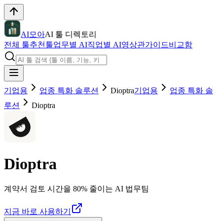
AI모아
AI 툴 디렉토리
전체 툴
추천툴
업무별 AI
직업별 AI
영상관
가이드
비교함
기업용
업종 특화 솔루션
Dioptra
기업용
업종 특화 솔
루션
Dioptra
Dioptra
계약서 검토 시간을 80% 줄이는 AI 법무팀
지금 바로 사용하기