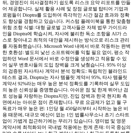
뒤, 경영진이 의사결정하기 쉽도록 리스크 요약 리포트를 만들
어 제공합니다. 실제 활용 사례 및 장점 글로벌 탑티어 기업과
로펌들이 Dioptra를 도입하여 즉각적인 시간 절감 효과와 정확
도 향상을 경험하고 있습니다. 커스텀 플레이북을 통한 맞춤형
위험 조항 식별: 대형 글로벌 고객사들은 자체 법무 가이드라
인을 Dioptra에 학습시켜, 자사에 불리한 독소 조항을 AI가 스
스로 찾아내고 최적의 대안을 제시하는 방식으로 리스크 관리
를 자동화했습니다. Microsoft Word 내에서 바로 작동하는 완벽
한 호환성: 별도의 낯선 소프트웨어를 익힐 필요 없이, 평소 작
업하던 Word 문서에서 바로 수정안을 생성하고 적용할 수 있
어 실무 변호사들의 도입 장벽을 크게 낮췄습니다. 95% 이상
의 검증된 자사/타사 계약서 분석 정확도: 독립적인 블라인드
테스트 결과, Dioptra는 자사 템플릿 계약서 95%, 타사 템플릿
계약서 92%라는 매우 높은 분석 정확도를 기록하며 실무 도입
의 높은 신뢰성을 증명했습니다. 아쉬운 점 및 한계 뛰어난 검
토 성능을 자랑하는 Dioptra지만, 진입 장벽과 한국 현지화 측
면에서는 아쉬운 점이 존재합니다. 무료 요금제가 없고 월 구
독료가 매우 높은 편: 1인당 월 450달러부터 시작하는 높은 비
용 때문에, 대규모 예산이 없는 1인 법률사무소나 초기 스타트
업이 가볍게 접근하기에는 무리가 있습니다. 영미법 및 영문
계약서에 최적화되어 국내법 적용에는 한계 존재: 미국 중심의