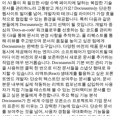
이 AI 툴이 꼭 필요한 사람 수백 페이지에 달하는 복잡한 기술
문서를 관리하느라 고통받고 계신가요? Docusaurus는 단순한
웹사이트 빌더를 넘어, 개발자와 테크니컬 라이터가 가장 효율
적으로 협업할 수 있는 환경을 제공합니다. 특히 다음과 같은
분들에게 Docusaurus는 최고의 선택이 될 것입니다. 개발자 중
심의 'Docs-as-code' 워크플로우를 선호하는 팀: 코드를 관리하
듯 Git을 통해 문서의 변경 사항을 추적하고, 풀 리퀘스트를 통
해 리뷰를 주고받으며 문서의 품질을 높이고 싶은 팀에게
Docusaurus는 완벽한 도구입니다. 다양한 버전의 제품 문서를
동시에 제공해야 하는 엔지니어: 소프트웨어가 업데이트될 때
마다 이전 버전의 문서를 보존하면서 새로운 문서를 추가하는
작업은 매우 번거롭습니다. Docusaurus의 기본 버전 관리 기능
을 사용하면 클릭 한 번으로 이전 문서들을 스냅샷 형태로 유
지할 수 있습니다. 리액트(React) 생태계를 활용하고 싶은 프론
트엔드 개발자: 단순히 텍스트만 보여주는 문서를 넘어, 문서
본문 내부에 실제 작동하는 리액트 컴포넌트를 삽입하여 사용
자가 직접 기능을 테스트해 볼 수 있는 인터랙티브 문서를 만
들고 싶은 분들에게 추천합니다. 주요 핵심 기능 분석
Docusaurus가 전 세계 수많은 오픈소스 프로젝트와 기업 문서
의 표준이 된 이유는 그 강력한 기능에 있습니다. 단순히 문서
를 보여주는 것을 넘어, 사용자 경험을 극대화하는 기능들을