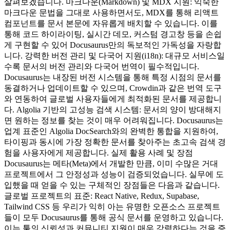
살펴보겠습니다. 마크다운(Markdown) 및 MDX 지원: 익숙한
마크다운 문법을 그대로 사용하면서도, MDX를 통해 리액트
컴포넌트를 문서 본문에 자유롭게 배치할 수 있습니다. 이를
통해 코드 하이라이팅, 실시간 데모, 커스텀 경고창 등을 손쉽
게 구현할 수 있어 Docusaurus만의 독보적인 가독성을 자랑합
니다. 강력한 버전 관리 및 다국어 지원(i18n): 대규모 서비스일
수록 문서의 버전 관리와 다국어 번역이 필수적입니다.
Docusaurus는 내장된 버전 시스템을 통해 특정 시점의 문서를
동결하거나 업데이트할 수 있으며, Crowdin과 같은 번역 도구
와 연동하여 글로벌 사용자들에게 최적화된 문서를 제공합니
다. Algolia 기반의 고성능 검색 시스템: 문서의 양이 방대해지
면 원하는 정보를 찾는 것이 매우 어려워집니다. Docusaurus는
업계 표준인 Algolia DocSearch와의 완벽한 통합을 지원하여,
타이핑과 동시에 가장 정확한 문서를 찾아주는 초고속 검색 경
험을 사용자에게 제공합니다. 실제 활용 사례 및 장점
Docusaurus는 메타(Meta)에서 개발한 만큼, 이미 수많은 거대
프로젝트에서 그 안정성과 성능이 검증되었습니다. 실무에 도
입했을 때 얻을 수 있는 구체적인 장점들은 다음과 같습니다.
글로벌 프로젝트의 표준: React Native, Redux, Supabase,
Tailwind CSS 등 우리가 익히 아는 유명한 오픈소스 프로젝트
들이 모두 Docusaurus를 통해 공식 문서를 운영하고 있습니다.
이는 툴의 신뢰성과 커뮤니티 지원이 매우 강력하다는 것을 증