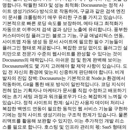
명합니다. 탁월한 SEO 및 성능 최적화: Docusaurus는 정적 사
이트 생성기(SSG) 방식으로 작동하여, 구글과 같은 검색 엔진
이 문서를 크롤링하기 매우 유리한 구조를 가지고 있습니다.
기본적으로 빠른 로딩 속도를 보장하며, 메타 태그 최적화가
자동으로 이루어져 검색 결과 상단 노출에 유리합니다. 풍부한
커스터마이징 플러그인: 블로그 기능, 구글 애널리틱스 연동,
사이트맵 자동 생성 등 문서 사이트에 필요한 필수 기능들이
플러그인 형태로 제공됩니다. 복잡한 코딩 없이도 플러그인 설
치만으로 전문가 수준의 웹사이트를 완성할 수 있다는 것이
Docusaurus의 매력입니다. 아쉬운 점 및 한계 완벽해 보이는
Docusaurus에도 몇 가지 고려해야 할 제약 사항이 있습니다. 도
입 전 자신의 환경에 맞는지 신중하게 판단해야 합니다. 비개
발자의 진입 장벽: Docusaurus는 기본적으로 Node.js 환경에서
작동하며, Git을 통한 배포 방식이 일반적입니다. 코딩 지식이
전혀 없는 기획자나 마케터가 문서를 직접 수정하고 배포하기
에는 초기 세팅 과정과 워크플로우가 다소 복잡하게 느껴질 수
있습니다. 정적 사이트의 한계: 실시간 사용자 데이터 처리나
복잡한 백엔드 연동이 필요한 동적인 웹 서비스 기능을 구현하
기에는 정적 사이트 생성기라는 구조적 한계가 있습니다. 물론
리액트를 활용해 보완할 수 있지만, 이는 추가적인 개발 리소
스를 필요로 합니다. 호스팅 및 인프라 관리의 몫: SaaS 형태의