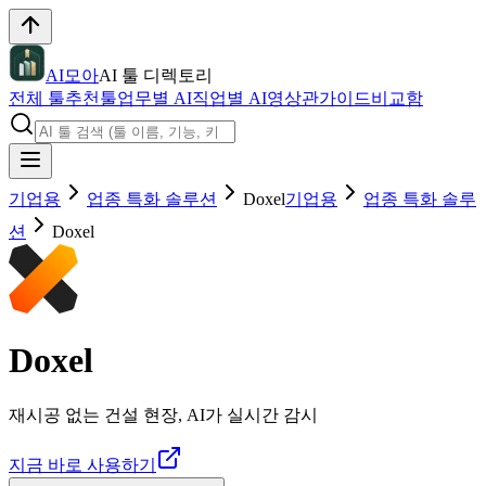
AI모아
AI 툴 디렉토리
전체 툴
추천툴
업무별 AI
직업별 AI
영상관
가이드
비교함
기업용
업종 특화 솔루션
Doxel
기업용
업종 특화 솔루
션
Doxel
Doxel
재시공 없는 건설 현장, AI가 실시간 감시
지금 바로 사용하기