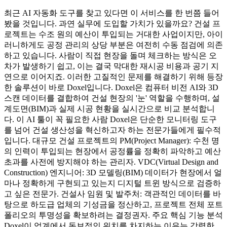
최근 AI 자동화 도구를 찾고 있다면 이 서비스를 한 번쯤 들어
봤을 것입니다. 과연 실무에 도입할 가치가 있을까요? 건설 프
로젝트는 수조 원의 예산이 투입되는 거대한 사업이지만, 아이
러니하게도 공정 관리의 상당 부분은 여전히 수동 점검에 의존
하고 있습니다. 사람이 직접 현장을 돌며 체크하는 방식은 오
차가 발생하기 쉽고, 이는 결국 막대한 재시공 비용과 공기 지
연으로 이어지죠. 이러한 고질적인 문제를 해결하기 위해 등장
한 솔루션이 바로 Doxel입니다. Doxel은 컴퓨터 비전 AI와 3D
스캔 데이터를 결합하여 건설 현장의 '눈' 역할을 수행하며, 설
계도면(BIM)과 실제 시공 현황을 실시간으로 비교 분석합니
다. 이 AI 툴이 꼭 필요한 사람 Doxel은 단순한 모니터링 도구
를 넘어 건설 생산성을 혁신하고자 하는 전문가들에게 필수적
입니다. 대규모 건설 프로젝트의 PM(Project Manager): 수천 명
의 인력이 투입되는 현장에서 공정률을 정확히 파악하고 예산
초과를 사전에 방지해야 하는 관리자. VDC(Virtual Design and
Construction) 엔지니어: 3D 모델링(BIM) 데이터가 현장에서 얼
마나 정확하게 구현되고 있는지 디지털 트윈 방식으로 검증하
고 싶은 전문가. 건설사 임원 및 발주처: 객관적인 데이터를 바
탕으로 하도급 업체의 기성금을 정산하고, 프로젝트 전체 포트
폴리오의 투명성을 확보하려는 결정권자. 주요 핵심 기능 분석
Doxel이 업계에서 독보적인 위치를 차지하는 이유는 강력한