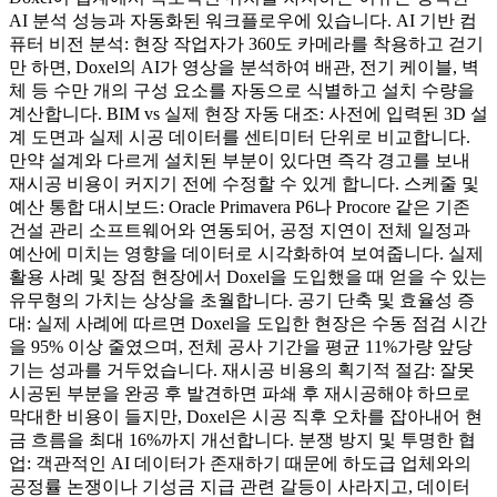
AI 분석 성능과 자동화된 워크플로우에 있습니다. AI 기반 컴
퓨터 비전 분석: 현장 작업자가 360도 카메라를 착용하고 걷기
만 하면, Doxel의 AI가 영상을 분석하여 배관, 전기 케이블, 벽
체 등 수만 개의 구성 요소를 자동으로 식별하고 설치 수량을
계산합니다. BIM vs 실제 현장 자동 대조: 사전에 입력된 3D 설
계 도면과 실제 시공 데이터를 센티미터 단위로 비교합니다.
만약 설계와 다르게 설치된 부분이 있다면 즉각 경고를 보내
재시공 비용이 커지기 전에 수정할 수 있게 합니다. 스케줄 및
예산 통합 대시보드: Oracle Primavera P6나 Procore 같은 기존
건설 관리 소프트웨어와 연동되어, 공정 지연이 전체 일정과
예산에 미치는 영향을 데이터로 시각화하여 보여줍니다. 실제
활용 사례 및 장점 현장에서 Doxel을 도입했을 때 얻을 수 있는
유무형의 가치는 상상을 초월합니다. 공기 단축 및 효율성 증
대: 실제 사례에 따르면 Doxel을 도입한 현장은 수동 점검 시간
을 95% 이상 줄였으며, 전체 공사 기간을 평균 11%가량 앞당
기는 성과를 거두었습니다. 재시공 비용의 획기적 절감: 잘못
시공된 부분을 완공 후 발견하면 파쇄 후 재시공해야 하므로
막대한 비용이 들지만, Doxel은 시공 직후 오차를 잡아내어 현
금 흐름을 최대 16%까지 개선합니다. 분쟁 방지 및 투명한 협
업: 객관적인 AI 데이터가 존재하기 때문에 하도급 업체와의
공정률 논쟁이나 기성금 지급 관련 갈등이 사라지고, 데이터