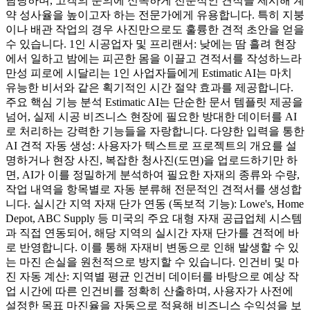
담당하며, 고객의 문의에 신속하게 전문적인 견적을 제시해 계
약 성사율을 높이고자 하는 전문가에게 유용합니다. 특히 지붕
이나 배관 작업의 경우 사진만으로도 훌륭한 견적 초안을 얻을
수 있습니다. 1인 시공업자 및 프리랜서: 낮에는 땀 흘려 현장
에서 일하고 밤에는 피곤한 몸을 이끌고 견적서를 작성하느라
만성 피로에 시달리는 1인 사업자들에게 Estimatic AI는 마치
유능한 비서와 같은 획기적인 시간 절약 효과를 제공합니다.
주요 핵심 기능 분석 Estimatic AI는 단순한 문서 템플릿 제공을
넘어, 실제 시공 비즈니스 현장에 필요한 방대한 데이터를 AI
로 처리하는 강력한 기능들을 자랑합니다. 다양한 입력을 통한
AI 견적 자동 생성: 사용자가 텍스트로 프로젝트의 개요를 설
명하거나 현장 사진, 복잡한 청사진(도면)을 업로드하기만 하
면, AI가 이를 정밀하게 분석하여 필요한 자재의 종류와 수량,
작업 내역을 항목별로 자동 분류해 전문적인 견적서를 생성합
니다. 실시간 지역 자재 단가 연동 (독보적 기능): Lowe's, Home
Depot, ABC Supply 등 미국의 주요 대형 자재 공급업체 시스템
과 직접 연동되어, 해당 지역의 실시간 자재 단가를 견적에 바
로 반영합니다. 이를 통해 자재비 변동으로 인해 발생할 수 있
는 마진 손실을 원천적으로 방지할 수 있습니다. 인건비 및 마
진 자동 계산: 지역별 평균 인건비 데이터를 바탕으로 예상 작
업 시간에 따른 인건비를 정확히 산출하며, 사용자가 사전에
설정한 목표 마진율을 자동으로 적용해 비즈니스 수익성을 보