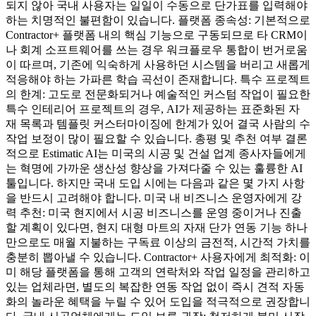
되지 않아 국내 사용자는 일일이 수동으로 단가표를 입력해야
하는 치명적인 불편함이 있습니다. 플랫폼 종속성: 기본적으로
Contractor+ 플랫폼 내의 핵심 기능으로 구동되므로 타 CRM이
나 회계 소프트웨어를 쓰는 경우 워크플로우 통합이 번거로움
이 따르며, 기존에 익숙하게 사용하던 시스템을 버리고 새롭게
적응해야 하는 가파른 학습 곡선이 존재합니다. 특수 프로젝트
의 한계: 고도로 전문화되거나 예술적인 커스텀 작업이 필요한
특수 인테리어 프로젝트의 경우, AI가 제공하는 표준화된 자
재 목록과 템플릿 커스터마이징에 한계가 있어 결국 사람의 수
작업 보정이 많이 필요할 수 있습니다. 총평 및 추천 여부 결론
적으로 Estimatic AI는 미국의 시공 및 건설 업계 종사자들에게
는 혁명에 가까운 생산성 향상을 가져다줄 수 있는 훌륭한 AI
툴입니다. 하지만 국내 도입 시에는 다음과 같은 몇 가지 사항
을 반드시 고려해야 합니다. 미국 내 비즈니스 운영자에게 강
력 추천: 미국 현지에서 시공 비즈니스를 운영 중이거나 진출
할 계획이 있다면, 현지 대형 마트의 자재 단가 연동 기능 하나
만으로도 매월 지불하는 구독료 이상의 금전적, 시간적 가치를
충분히 뽑아낼 수 있습니다. Contractor+ 사용자에게 최적화: 이
미 해당 플랫폼을 통해 고객의 연락처와 작업 일정을 관리하고
있는 업체라면, 별도의 복잡한 연동 작업 없이 즉시 견적 자동
화의 놀라운 혜택을 누릴 수 있어 도입을 적극적으로 권장합니