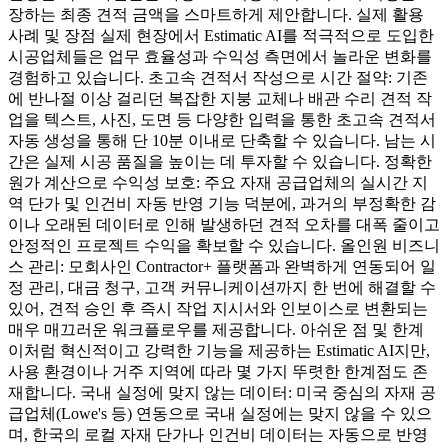
장하는 최종 견적 금액을 스마트하게 제안합니다. 실제 활용
사례 및 장점 실제 현장에서 Estimatic AI를 적극적으로 도입한
시공업체들은 업무 효율성과 수익성 측면에서 놀라운 변화를
경험하고 있습니다. 초고속 견적서 작성으로 시간 절약: 기존
에 반나절 이상 걸리던 복잡한 지붕 교체나 배관 수리 견적 작
업을 텍스트, 사진, 도면 등 다양한 입력을 통한 초고속 견적서
자동 생성을 통해 단 10분 이내로 단축할 수 있습니다. 남는 시
간은 실제 시공 품질을 높이는 데 투자할 수 있습니다. 정확한
원가 계산으로 수익성 보호: 주요 자재 공급업체의 실시간 지
역 단가 및 인건비 자동 반영 기능 덕분에, 과거의 부정확한 감
이나 오래된 데이터로 인해 발생하던 견적 오차를 대폭 줄이고
안정적인 프로젝트 수익을 확보할 수 있습니다. 올인원 비즈니
스 관리: 모회사인 Contractor+ 플랫폼과 완벽하게 연동되어 일
정 관리, 대금 청구, 고객 커뮤니케이션까지 한 번에 해결할 수
있어, 견적 승인 후 즉시 작업 지시서와 인보이스로 변환되는
매우 매끄러운 워크플로우를 제공합니다. 아쉬운 점 및 한계
이처럼 혁신적이고 강력한 기능을 제공하는 Estimatic AI지만,
사용 환경이나 거주 지역에 따라 몇 가지 뚜렷한 한계점도 존
재합니다. 국내 실정에 맞지 않는 데이터: 미국 중심의 자재 공
급업체(Lowe's 등) 연동으로 국내 실정에는 맞지 않을 수 있으
며, 한국의 로컬 자재 단가나 인건비 데이터는 자동으로 반영