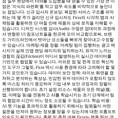
점 실무 현장에서 Ficra를 도입했을 때 얻을 수 있는 가장 큰 이
점은 '지식의 파편화'를 막고 업무 속도를 비약적으로 높인다
는 점입니다. 신규 입사자 온보딩: 복잡한 서비스 구조를 파악
하는 데 몇 주가 걸리던 신규 입사자도 Ficra의 시각적 맵과 AI
채팅을 활용하면 단 며칠 만에 제품의 상세 로직을 이해할 수
있습니다. 디자인 시스템 감사(Audit): 수많은 업데이트 과정에
서 변형된 UI 컴포넌트들을 한곳에 모아 비교함으로써, 브랜
드 가이드라인에서 벗어난 요소들을 빠르게 찾아내고 수정할
수 있습니다. 마케팅-제품 정렬: 마케팅 팀이 집행하는 광고 메
시지가 실제 인앱 랜딩 페이지와 일치하는지, 유저가 느끼는
경험의 끊김(Friction)이 어디서 발생하는지 실시간 데이터를
기반으로 협업할 수 있습니다. 아쉬운 점 및 한계 모든 혁신적
인 도구가 그렇듯, Ficra 역시 사용 환경에 따라 고려해야 할 몇
가지 포인트가 있습니다. 데이터 보안 정책: 라이브 화면을 캡
처하고 분석하는 특성상, 민감한 유저 데이터가 포함되지 않도
록 마스킹 처리가 중요하며 기업 내부 보안 규정과의 정렬이
선행되어야 합니다. 초기 설정 리소스: 제품의 모든 채널(웹,
앱, 이메일 등)을 연동하고 AI를 학습시키는 초기 단계에서 팀
의 협업과 시간이 어느 정도 소요될 수 있습니다. 학습 비용:
AI 챗 기능을 효과적으로 활용하기 위해서는 팀원들이 어떤
질문을 던져야 원하는 정보를 얻을 수 있는지에 대한 프롬프트
익숙도가 필요합니다. 총평 및 추천 여부 Ficra는 제품 팀이 겪