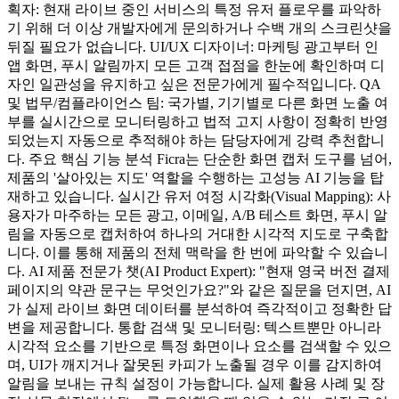
획자: 현재 라이브 중인 서비스의 특정 유저 플로우를 파악하
기 위해 더 이상 개발자에게 문의하거나 수백 개의 스크린샷을
뒤질 필요가 없습니다. UI/UX 디자이너: 마케팅 광고부터 인
앱 화면, 푸시 알림까지 모든 고객 접점을 한눈에 확인하며 디
자인 일관성을 유지하고 싶은 전문가에게 필수적입니다. QA
및 법무/컴플라이언스 팀: 국가별, 기기별로 다른 화면 노출 여
부를 실시간으로 모니터링하고 법적 고지 사항이 정확히 반영
되었는지 자동으로 추적해야 하는 담당자에게 강력 추천합니
다. 주요 핵심 기능 분석 Ficra는 단순한 화면 캡처 도구를 넘어,
제품의 '살아있는 지도' 역할을 수행하는 고성능 AI 기능을 탑
재하고 있습니다. 실시간 유저 여정 시각화(Visual Mapping): 사
용자가 마주하는 모든 광고, 이메일, A/B 테스트 화면, 푸시 알
림을 자동으로 캡처하여 하나의 거대한 시각적 지도로 구축합
니다. 이를 통해 제품의 전체 맥락을 한 번에 파악할 수 있습니
다. AI 제품 전문가 챗(AI Product Expert): "현재 영국 버전 결제
페이지의 약관 문구는 무엇인가요?"와 같은 질문을 던지면, AI
가 실제 라이브 화면 데이터를 분석하여 즉각적이고 정확한 답
변을 제공합니다. 통합 검색 및 모니터링: 텍스트뿐만 아니라
시각적 요소를 기반으로 특정 화면이나 요소를 검색할 수 있으
며, UI가 깨지거나 잘못된 카피가 노출될 경우 이를 감지하여
알림을 보내는 규칙 설정이 가능합니다. 실제 활용 사례 및 장