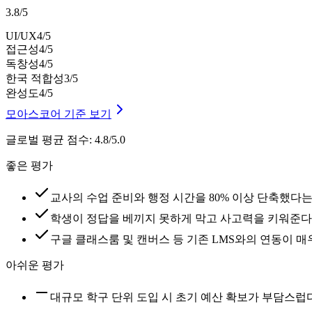
3.8
/
5
UI/UX
4
/5
접근성
4
/5
독창성
4
/5
한국 적합성
3
/5
완성도
4
/5
모아스코어 기준 보기
글로벌 평균 점수
:
4.8/5.0
좋은 평가
교사의 수업 준비와 행정 시간을 80% 이상 단축했다는
학생이 정답을 베끼지 못하게 막고 사고력을 키워준
구글 클래스룸 및 캔버스 등 기존 LMS와의 연동이 
아쉬운 평가
대규모 학구 단위 도입 시 초기 예산 확보가 부담스럽