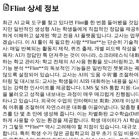
Flint
상세 정보
최근 AI 교육 도구를 찾고 있다면 Flint를 한 번쯤 들어봤을
지만 일반적인 생성형 AI는 학생들에게 직접적인 정답을 제공하거
하게 이해하고 설계된 '학교 전용 AI 플랫폼'입니다. 교사는 
겠습니다. 이 AI 툴이 꼭 필요한 사람 **Flint**는 단순
사: 매일 반복되는 활동지 제작, 퀴즈 출제, 개별 피드백 작성을
육자: AI가 정답만 툭 던져주는 것이 아니라, 소크라테스식 
하는 학교 관리자: 학교 전체의 AI 사용 현황을 모니터링하고
기능 분석 **Flint**의 독보적인 기능들은 일반적인 챗봇과는 
않도록 설정되어 있습니다. 교사는 AI의 '도움 수위'를 조절하
터링 및 대시보드: 교사는 학생들이 AI와 대화하는 내용을 실
있는 강력한 인사이트를 제공합니다. LMS 및 SIS 통합 지원: Google
을 불러오고 성적을 내보내는 과정이 매우 매끄럽게 진행됩니다. 
타나고 있습니다. 외국어 수업의 인터랙티브 회화: 200개 이상의 
춰 어휘를 조절하며 자연스러운 대화를 이끌어냅니다. 맞춤형 활동지 
즈를 단 몇 초 만에 생성해 줍니다. 이는 차별화된 교수학습(Differen
하게 사용할 수 있는 환경을 제공합니다. 학생 데이터가 AI 학
가 그렇듯 **Flint** 역시 고려해야 할 지점이 있습니다. 대규
합니다. 특히 학생 수가 많은 공립학교의 경우 초기 도입 비용이 