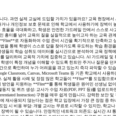
 것입니다. 과연 실제 교실에 도입할 가치가 있을까요? 교육 현장에서
나 개인정보 보호 문제로 인해 학교에서 사용하기에 장벽이 높았습니다
업무 효율을 극대화하고, 학생은 안전한 가드레일 안에서 스스로 사
히 기술적인 흥미를 넘어 교육의 질을 실질적으로 높이고자 하는 교육 
 **Flint**로 자동화하여 수업 준비 시간을 획기적으로 단축하
대화법을 통해 학생이 스스로 답을 찾아가도록 유도하는 학습 환경
, 학생들의 학습 성취도 데이터를 실시간으로 분석하여 교육 정책
궤를 달리하며 교육적 가치에 집중하고 있습니다. AI 가드레일 및 튜터
여 학생이 특정 개념을 이해할 수 있도록 힌트만 주거나 질문을 
시간으로 확인하며 누가 어려움을 겪고 있는지 즉각 파악할 수 있습
 Classroom, Canvas, Microsoft Teams 등 기존 학교에
실제 활용 사례 및 장점 많은 학교들이 **Flint**를 도입함으
방언을 지원하는 **Flint**를 통해 학생들은 원어민 선생님 없
및 퀴즈 생성: 교사가 수업 자료(PDF, PPT 등)를 업로드하면 
tiated Instruction) 구현을 매우 쉽게 만듭니다. 강력한 보안 
습에 재사용되지 않는다는 점은 학교 입장에서 가장 큰 장점 중 하
모 도입 시 비용 부담: 개별 교사는 무료로 시작할 수 있지만, 학교나 
장벽이 될 수 있습니다. 안정적인 네트워크 의존도: 실시간 AI 통