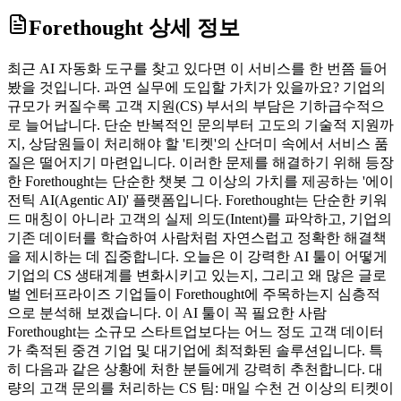
Forethought
상세 정보
최근 AI 자동화 도구를 찾고 있다면 이 서비스를 한 번쯤 들어
봤을 것입니다. 과연 실무에 도입할 가치가 있을까요? 기업의
규모가 커질수록 고객 지원(CS) 부서의 부담은 기하급수적으
로 늘어납니다. 단순 반복적인 문의부터 고도의 기술적 지원까
지, 상담원들이 처리해야 할 '티켓'의 산더미 속에서 서비스 품
질은 떨어지기 마련입니다. 이러한 문제를 해결하기 위해 등장
한 Forethought는 단순한 챗봇 그 이상의 가치를 제공하는 '에이
전틱 AI(Agentic AI)' 플랫폼입니다. Forethought는 단순한 키워
드 매칭이 아니라 고객의 실제 의도(Intent)를 파악하고, 기업의
기존 데이터를 학습하여 사람처럼 자연스럽고 정확한 해결책
을 제시하는 데 집중합니다. 오늘은 이 강력한 AI 툴이 어떻게
기업의 CS 생태계를 변화시키고 있는지, 그리고 왜 많은 글로
벌 엔터프라이즈 기업들이 Forethought에 주목하는지 심층적
으로 분석해 보겠습니다. 이 AI 툴이 꼭 필요한 사람
Forethought는 소규모 스타트업보다는 어느 정도 고객 데이터
가 축적된 중견 기업 및 대기업에 최적화된 솔루션입니다. 특
히 다음과 같은 상황에 처한 분들에게 강력히 추천합니다. 대
량의 고객 문의를 처리하는 CS 팀: 매일 수천 건 이상의 티켓이