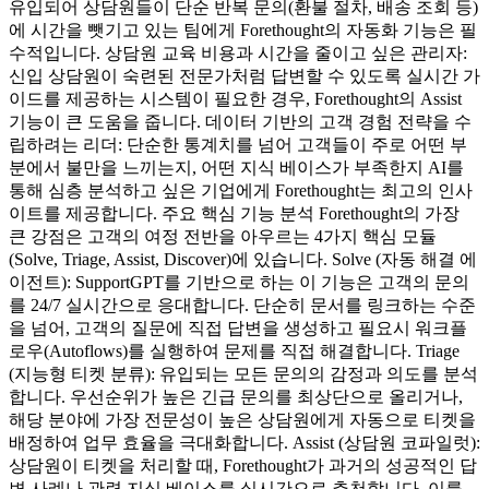
유입되어 상담원들이 단순 반복 문의(환불 절차, 배송 조회 등)
에 시간을 뺏기고 있는 팀에게 Forethought의 자동화 기능은 필
수적입니다. 상담원 교육 비용과 시간을 줄이고 싶은 관리자:
신입 상담원이 숙련된 전문가처럼 답변할 수 있도록 실시간 가
이드를 제공하는 시스템이 필요한 경우, Forethought의 Assist
기능이 큰 도움을 줍니다. 데이터 기반의 고객 경험 전략을 수
립하려는 리더: 단순한 통계치를 넘어 고객들이 주로 어떤 부
분에서 불만을 느끼는지, 어떤 지식 베이스가 부족한지 AI를
통해 심층 분석하고 싶은 기업에게 Forethought는 최고의 인사
이트를 제공합니다. 주요 핵심 기능 분석 Forethought의 가장
큰 강점은 고객의 여정 전반을 아우르는 4가지 핵심 모듈
(Solve, Triage, Assist, Discover)에 있습니다. Solve (자동 해결 에
이전트): SupportGPT를 기반으로 하는 이 기능은 고객의 문의
를 24/7 실시간으로 응대합니다. 단순히 문서를 링크하는 수준
을 넘어, 고객의 질문에 직접 답변을 생성하고 필요시 워크플
로우(Autoflows)를 실행하여 문제를 직접 해결합니다. Triage
(지능형 티켓 분류): 유입되는 모든 문의의 감정과 의도를 분석
합니다. 우선순위가 높은 긴급 문의를 최상단으로 올리거나,
해당 분야에 가장 전문성이 높은 상담원에게 자동으로 티켓을
배정하여 업무 효율을 극대화합니다. Assist (상담원 코파일럿):
상담원이 티켓을 처리할 때, Forethought가 과거의 성공적인 답
변 사례나 관련 지식 베이스를 실시간으로 추천합니다. 이를