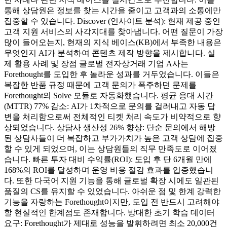
통해 상담원은 정보를 찾는 시간을 줄이고 고객과의 소통에만
집중할 수 있습니다. Discover (인사이트 분석): 현재 제공 중인
고객 지원 서비스의 사각지대를 찾아냅니다. 어떤 질문이 가장
많이 들어오는지, 현재의 지식 베이스(KB)에서 부족한 내용은
무엇인지 AI가 분석하여 콘텐츠 제작 방향을 제시합니다. 실
제 활용 사례 및 장점 글로벌 전자상거래 기업 A사는
Forethought를 도입한 후 놀라운 성과를 거두었습니다. 이들은
복잡한 반품 규정 때문에 고객 문의가 폭주하던 문제를
Forethought의 Solve 모듈로 자동화했습니다. 평균 응대 시간
(MTTR) 77% 감소: AI가 1차적으로 문의를 걸러내고 자동 답
변을 처리함으로써 전체적인 티켓 처리 속도가 비약적으로 향
상되었습니다. 상담사 생산성 26% 향상: 단순 문의에서 해방
된 상담사들이 더 복잡하고 부가가치가 높은 고객 상담에 집중
할 수 있게 되었으며, 이는 상담원들의 직무 만족도로 이어졌
습니다. 빠른 투자 대비 수익률(ROI): 도입 후 단 6개월 만에
168%의 ROI를 달성하며 운영 비용 절감 효과를 입증했습니
다. 또한 다국어 지원 기능을 통해 글로벌 확장 시에도 일관된
품질의 CS를 유지할 수 있었습니다. 아쉬운 점 및 한계 강력한
기능을 자랑하는 Forethought이지만, 도입 전 반드시 고려해야
할 현실적인 한계점도 존재합니다. 방대한 초기 학습 데이터
요구: Forethought가 제대로 성능을 발휘하려면 최소 20,000건