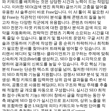
와 키워드를 배치하는 것은 상당한 시간과 노력이 드는 작업입
니다. 이러한 SEO(검색 엔진 최적화) 글쓰기의 고충을 덜어줄
유용한 AI 솔루션이 바로 Frase입니다. 이 AI 툴이 꼭 필요한 사
람 Frase는 직관적인 데이터 분석을 통해 콘텐츠의 질을 높이
고자 하는 다양한 직군에게 유용합니다. 콘텐츠 마케터 및
SEO 전문가: 타겟 키워드에 대한 경쟁사 분석과 검색 의도 파
악을 자동화하여, 전략적인 콘텐츠 기획에 소요되는 시간을 대
폭 줄일 수 있습니다. 블로거 및 웹사이트 운영자: 구글 서치 콘
솔과 연동하여 기존에 작성한 글 중 순위가 하락하거나 최적화
가 필요한 문서를 찾아내어 트래픽을 방어할 수 있습니다. 프
리랜서 에디터 및 대행사: 클라이언트가 요구하는 주제에 맞춰
신속하게 개요(Brief)를 생성하고, SEO 점수를 시각적으로 증
명하여 결과물의 신뢰도를 높일 수 있습니다. 주요 핵심 기능
분석 Frase는 단순한 텍스트 생성을 넘어, 철저한 데이터 기반
의 SEO 최적화 기능을 지원합니다. 경쟁사 SERP 분석 및 개요
생성: 특정 키워드를 입력하면 상위 검색 결과들을 즉시 분석
하여, 공통으로 사용된 헤딩(H2, H3) 구조와 핵심 주제를 추출
해 적절한 글 개요를 자동으로 구성합니다. 실시간 SEO 최적
화 점수 (독보적 기능): 에디터 창에서 글을 작성하는 동안 우
측 패널에 SEO 점수가 실시간으로 표시되며, 상위 노출을 위
해 포함하면 좋은 LSI(잠재 의미) 키워드와 누락된 단어를 직
관적으로 추천합니다. 콘텐츠 기회 발굴 (Content