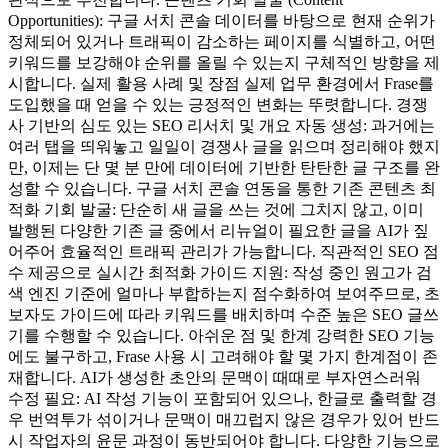
Opportunities): 구글 서치 콘솔 데이터를 바탕으로 현재 순위가
정체되어 있거나 트래픽이 감소하는 페이지를 식별하고, 어떤
키워드를 보강해야 순위를 올릴 수 있는지 구체적인 방향을 제
시합니다. 실제 활용 사례 및 장점 실제 업무 환경에서 Frase를
도입했을 때 얻을 수 있는 긍정적인 변화는 뚜렷합니다. 경쟁
사 기반의 심도 있는 SEO 리서치 및 개요 자동 생성: 과거에는
여러 탭을 띄워놓고 일일이 경쟁사 글을 읽으며 정리해야 했지
만, 이제는 단 몇 분 만에 데이터에 기반한 탄탄한 글 구조를 완
성할 수 있습니다. 구글 서치 콘솔 연동을 통한 기존 콘텐츠 최
적화 기회 발굴: 단순히 새 글을 쓰는 것에 그치지 않고, 이미
발행된 다양한 기존 글 중에서 리뉴얼이 필요한 글을 AI가 짚
어주어 효율적인 트래픽 관리가 가능합니다. 직관적인 SEO 점
수 제공으로 실시간 최적화 가이드 지원: 작성 중인 원고가 검
색 엔진 기준에 얼마나 부합하는지 점수화하여 보여주므로, 초
보자도 가이드에 따라 키워드를 배치하며 수준 높은 SEO 글쓰
기를 수행할 수 있습니다. 아쉬운 점 및 한계 강력한 SEO 기능
에도 불구하고, Frase 사용 시 고려해야 할 몇 가지 한계점이 존
재합니다. AI가 생성한 초안의 문맥이 때때로 부자연스러워
수정 필요: AI 작성 기능이 포함되어 있으나, 한글로 출력할 경
우 번역투가 섞이거나 문맥이 매끄럽지 않은 경우가 있어 반드
시 작업자의 윤문 과정이 동반되어야 합니다. 다양한 기능으로