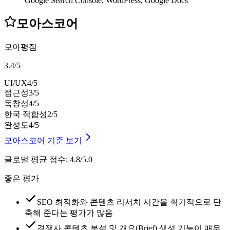
Google Search Console, WordPress, Google Docs
모아스코어
모아평점
3.4
/
5
UI/UX
4
/5
접근성
3
/5
독창성
4
/5
한국 적합성
2
/5
완성도
4
/5
모아스코어 기준 보기
글로벌 평균 점수
:
4.8/5.0
좋은 평가
SEO 최적화와 콘텐츠 리서치 시간을 획기적으로 단
축해 준다는 평가가 많음
경쟁사 콘텐츠 분석 및 개요(Brief) 생성 기능이 매우