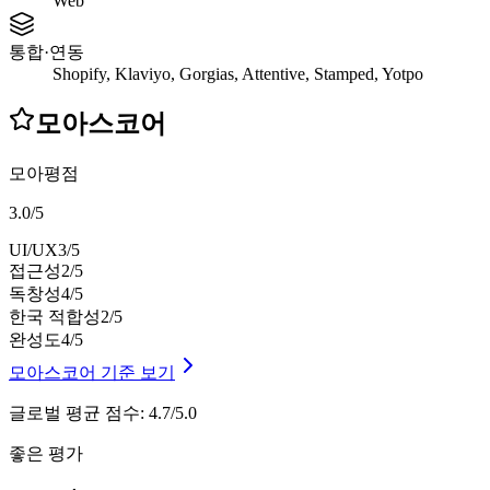
Web
통합·연동
Shopify, Klaviyo, Gorgias, Attentive, Stamped, Yotpo
모아스코어
모아평점
3.0
/
5
UI/UX
3
/5
접근성
2
/5
독창성
4
/5
한국 적합성
2
/5
완성도
4
/5
모아스코어 기준 보기
글로벌 평균 점수
:
4.7/5.0
좋은 평가