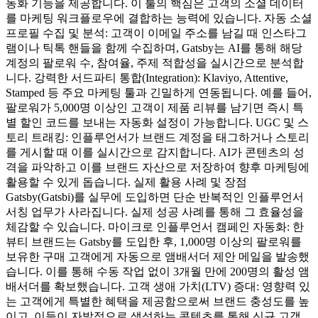
동화 기능을 제공합니다. 이 툴의 핵심은 고객의 소셜 데이터
를 마케팅 워크플로우에 결합하는 능력에 있습니다. 자동 소셜
프로필 수집 및 분석: 고객이 이메일 주소를 남길 때 인스타그
램이나 틱톡 핸들을 함께 수집하며, Gatsby는 AI를 통해 해당
계정의 팔로워 수, 참여율, 주제 적합성을 실시간으로 분석합
니다. 강력한 서드파티 통합(Integration): Klaviyo, Attentive,
Stamped 등 주요 마케팅 툴과 긴밀하게 연동됩니다. 예를 들어,
팔로워가 5,000명 이상인 고객이 제품 리뷰를 남기면 즉시 특
별 할인 코드를 보내는 자동화 설정이 가능합니다. UGC 및 스
토리 트래킹: 인플루언서가 브랜드 계정을 태그하거나 스토리
를 게시할 때 이를 실시간으로 감지합니다. AI가 콘텐츠의 성
격을 파악하고 이를 브랜드 자산으로 저장하여 향후 마케팅에
활용할 수 있게 돕습니다. 실제 활용 사례 및 장점
Gatsby(Gatsbi)를 실무에 도입하면 단순 반복적인 인플루언서
서칭 업무가 사라집니다. 실제 성공 사례를 통해 그 효율성을
체감할 수 있습니다. 마이크로 인플루언서 캠페인 자동화: 한
뷰티 브랜드는 Gatsby를 도입한 후, 1,000명 이상의 팔로워를
보유한 구매 고객에게 자동으로 앰배서더 제안 메일을 발송했
습니다. 이를 통해 수동 작업 없이 3개월 만에 200명의 활성 앰
배서더를 확보했습니다. 고객 생애 가치(LTV) 증대: 영향력 있
는 고객에게 특별한 혜택을 제공함으로써 브랜드 충성도를 높
이고, 이들이 자발적으로 생성하는 콘텐츠를 통해 신규 고객