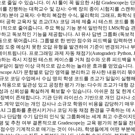
일 수 있습니다. 이 AI 툴이 꼭 필요한 사람 Gradescope는
를 진행하는 대학교수 및 강사: 수백 장의 종이 시험지를 스캔하
계) 분야 교육자: 수학의 복잡한 수식, 물리학의 그래프, 화학식
공학 교육자 및 조교(TA): 코딩 과제 제출 시 테스트 코드를 통한 
로 줄여줍니다. 주요 핵심 기능 분석 일반적인 LMS(학습 관리 시
 독보적인 기능을 제공합니다. AI 유사 답변 그룹화 (독보적 기
으로 묶어줍니다. 그룹별로 한 번만 점수와 피드백을 입력하면 
스템: 채점 도중 예상치 못한 오답 유형을 발견하여 기준이 변경되거나
다. 프로그래밍 과제 자동 채점기(Autograder): Python,
를 제출하는 즉시 지정된 테스트 케이스를 거쳐 점수와 오류 피드백
업무 부담이 절반 이상 극적으로 감소하는 놀라운 효과를 얻었습니다. 
descope AI가 문항별로 답안 영역을 분리하고 유사한 내용끼리
 대규모 코딩 수업에서 수십 명의 학생 코드를 조교가 일일이 실행
) 적용으로 일관성 있고 공정한 평가 가능: 다수의 조교가 대형
 신뢰성을 확실하게 확보할 수 있습니다. 아쉬운 점 및 한계 Gr
장벽이 존재합니다. 기관 단위 라이선스 기반으로 개인 강사나 소규
라이즈 계약 없이는 개인 강사나 소규모 학원이 비용을 감당하기 매
 AI 그룹화를 훈련시키거나 코딩 자동 채점 환경을 구축하는 데 
제나 단답형 수기 답안의 인식 및 그룹화에는 세계 최고 수준이지만
 및 추천 여부 결론적으로 Gradescope는 교육 평가의 본질을
종 점수만 기계적으로 매기는 것이 아니라, 학생들에게 어떤 부분