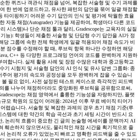
 단순한 퀴즈나 객관식 채점을 넘어, 복잡한 서술형 및 수기 과제를
여 한 번에 업로드하고, 유사한 패턴의 답안을 묶어 일괄 채점할
 등 타이핑하기 어려운 수기 답안의 인식 및 평가에 탁월한 효율
자동 채점(Autograder) 기능을 제공하여, 학생마다 다른 코드
스템)나 단순 채점 툴과 달리, Gradescope는 교육자의 실질
능): 학생들이 제출한 서술형 및 단답형 수기 답안을 AI가 정
해당 그룹에 속한 전체 학생에게 일괄 적용되어 채점 속도가 비
 부분 점수를 수정해야 할 때, 루브릭 항목 하나만 수정하면 해당
 Java, C++ 등 다양한 프로그래밍 언어의 코드를 완벽하게 지원하
을 부여합니다. 실제 활용 사례 및 장점 수많은 대학과 중고등학교
수기 시험지 및 서술형 답안의 AI 인식 및 유사 답변 그룹화: 종
 묶어주어 평가의 속도와 공정성을 모두 완벽하게 잡을 수 있습니
해 볼 필요 없이, 사전 설정된 테스트 케이스로 즉각적인 피드백
 강의를 나누어 채점하더라도 중앙화된 루브릭을 공유함으로써,
adescope는 채점 영역에서 훌륭한 기능성을 자랑하지만, 플랫
모 학원의 도입이 어려움: 2024년 이후 무료 베이직 티어가
우 어렵습니다. 서술형 및 복잡한 과제의 경우 초기 채점 기준(루
시스템에 대한 약간의 학습 곡선과 초기 세팅 시간이 반드시 요
, 논리적 흐름이 중요한 긴 글의 논술형 에세이를 문맥까지 AI
 전혀 훼손하지 않으면서도, 물리적인 채점 시간을 획기적으로 줄
에서 논리적 오류가 있었는지 빠르고 명확한 피드백을 줄 수 있도