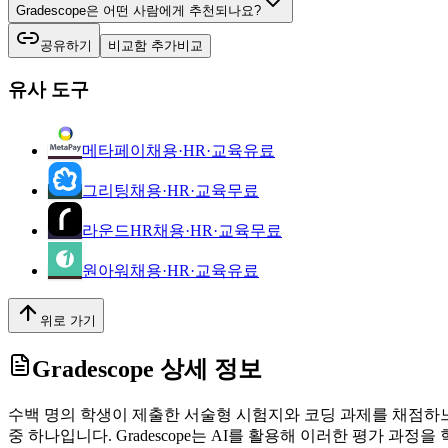
Gradescope은 어떤 사람에게 추천되나요?
공유하기
비교함 추가
비교
유사 도구
메타페이
채용·HR·교육
유료
그리팅
채용·HR·교육
무료
라운드HR
채용·HR·교육
무료
원아워
채용·HR·교육
유료
위로 가기
Gradescope
상세 정보
수백 명의 학생이 제출한 서술형 시험지와 코딩 과제를 채점하느
중 하나입니다. Gradescope는 AI를 활용해 이러한 평가 과