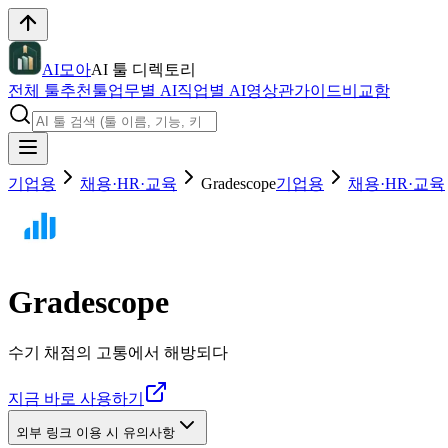
AI모아
AI 툴 디렉토리
전체 툴
추천툴
업무별 AI
직업별 AI
영상관
가이드
비교함
기업용
채용·HR·교육
Gradescope
기업용
채용·HR·교육
Gradescope
수기 채점의 고통에서 해방되다
지금 바로 사용하기
외부 링크 이용 시 유의사항