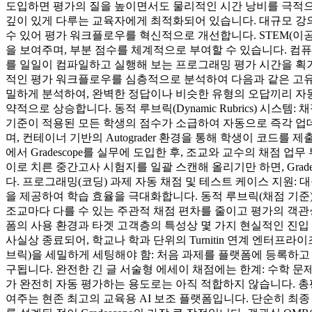
도입하면 평가의 질을 높이면서도 물리적인 시간 낭비를 극적으로 줄
깊이 있게 다루는 교육자에게 최적화되어 있습니다. 대규모 강의
수 있어 평가 워크플로우를 혁신적으로 개선합니다. STEM(이공
을 보여주며, 부분 점수를 체계적으로 부여할 수 있습니다. 컴퓨터 
를 일일이 컴파일하고 실행해 보는 프로그래밍 평가 시간을 획기적으
적인 평가 워크플로우를 심층적으로 분석하여 다음과 같은 고유하고
밀하게 분석하여, 완벽한 정답이나 비슷한 유형의 오답끼리 자동
약적으로 상승합니다. 동적 루브릭(Dynamic Rubrics) 시
기준이 적용된 모든 학생의 점수가 소급하여 자동으로 즉각 업데이트됩니
며, 컨테이너 기반의 Autograder 환경을 통해 학생이 코드
에서 Gradescope를 실무에 도입한 후, 조교와 교수의 채점 
이로 치른 중간고사 시험지를 일괄 스캔해 올리기만 하면, Gra
다. 프로그래밍(코딩) 과제 자동 채점 및 테스트 케이스 지원:
을 제공하여 학습 효율을 극대화합니다. 동적 루브릭(채점 기준
조교마다 다를 수 있는 주관적 채점 편차를 줄이고 평가의 객관성과
폼의 사용 환경과 타겟 고객층의 특성상 몇 가지 현실적인 진입 
사실상 종료되어, 학교나 학과 단위의 Turnitin 연계 엔터프
브릭)을 세밀하게 세팅해야 함: 처음 과제를 플랫폼에 등록하고
구됩니다. 완전한 긴 글 서술형 에세이 채점에는 한계: 수학 문
가 완전히 자동 평가하는 용도로는 아직 적합하지 않습니다. 총평
여주는 현존 최고의 교육용 AI 보조 플랫폼입니다. 단순히 최