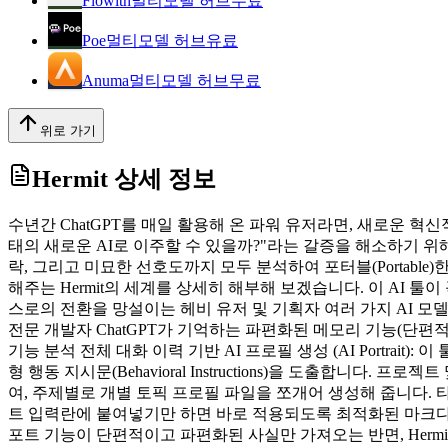
Flowith
멀티모델 허브
무료
Poe
멀티모델 허브
유료
Anuma
멀티모델 허브
무료
위로 가기
Hermit
상세 정보
수년간 ChatGPT를 매일 활용해 온 파워 유저라면, 새로운 혁
태의 새로운 AI로 이주할 수 있을까?"라는 갈증을 해소하기 위해
락, 그리고 미묘한 선호도까지 모두 분석하여 포터블(Portab
해주는 Hermit의 세계를 상세히 해부해 보겠습니다. 이 AI 툴이
스로의 전환을 망설이는 헤비 유저 및 기획자 여러 가지 AI 모
전문 개발자 ChatGPT가 기억하는 파편화된 메모리 기능(단편
기능 분석 전체 대화 이력 기반 AI 프로필 생성 (AI Portrai
형 행동 지시문(Behavioral Instructions)을 도출합니
여, 주제별로 개별 토픽 프로필 파일을 쪼개어 생성해 줍니다. 타 플
트 입력란에 붙여넣기만 하면 바로 적용되도록 최적화된 마크다운 구
포트 기능이 단편적이고 파편화된 사실만 가져오는 반면, Hermit